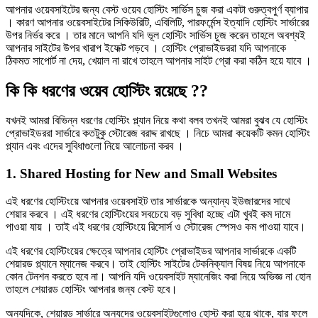
আপনার ওয়েবসাইটের জন্য বেস্ট ওয়েব হোস্টিং সার্ভিস চুজ করা একটা গুরুত্বপুর্ণ ব্যাপার
। কারণ আপনার ওয়েবসাইটের সিকিউরিটি, এবিলিটি, পারফর্মেন্স ইত্যাদি হোস্টিং সার্ভারের
উপর নির্ভর করে । তার মানে আপনি যদি ভূল হোস্টিং সার্ভিস চুজ করেন তাহলে অবশ্যই
আপনার সাইটের উপর খারাপ ইফেক্ট পড়বে । হোস্টিং প্রোভাইডররা যদি আপনাকে
ঠিকমত সাপোর্ট না দেয়, খেয়াল না রাখে তাহলে আপনার সাইট গ্রো করা কঠিন হয়ে যাবে ।
কি কি ধরণের ওয়েব হোস্টিং রয়েছে ??
যখনই আমরা বিভিন্ন ধরণের হোস্টিং প্ল্যান নিয়ে কথা বলব তখনই আমরা বুঝব যে হোস্টিং
প্রোভাইডররা সার্ভারে কতটুকু স্টোরেজ বরাদ্দ রাখছে । নিচে আমরা কয়েকটি কমন হোস্টিং
প্ল্যান এবং এদের সুবিধাগুলো নিয়ে আলোচনা করব ।
1. Shared Hosting for New and Small Websites
এই ধরণের হোস্টিংয়ে আপনার ওয়েবসাইট তার সার্ভারকে অন্যান্য ইউজারদের সাথে
শেয়ার করবে । এই ধরণের হোস্টিংয়ের সবচেয়ে বড় সুবিধা হচ্ছে এটা খুবই কম দামে
পাওয়া যায় । তাই এই ধরণের হোস্টিংয়ে রিসোর্স ও স্টোরেজ স্পেসও কম পাওয়া যাবে।
এই ধরণের হোস্টিংয়ের ক্ষেত্রে আপনার হোস্টিং প্রোভাইডর আপনার সার্ভারকে একটি
শেয়ারড প্ল্যানে ম্যানেজ করবে। তাই হোস্টিং সাইটের টেকনিক্যাল বিষয় নিয়ে আপনাকে
কোন টেনশন করতে হবে না। আপনি যদি ওয়েবসাইট ম্যানেজিং করা নিয়ে অভিজ্ঞ না হোন
তাহলে শেয়ারড হোস্টিং আপনার জন্য বেস্ট হবে।
অন্যদিকে, শেয়ারড সার্ভারে অন্যদের ওয়েবসাইটগুলোও হোস্ট করা হয়ে থাকে, যার ফলে