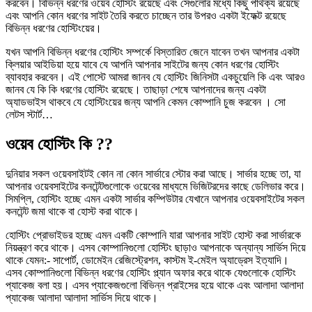
করবেন। বিভিন্ন ধরণের ওয়েব হোস্টিং রয়েছে এবং সেগুলোর মধ্যে কিছু পার্থক্য রয়েছে
এবং আপনি কোন ধরণের সাইট তৈরি করতে চাচ্ছেন তার উপরও একটা ইফেক্ট রয়েছে
বিভিন্ন ধরণের হোস্টিংয়ের।
যখন আপনি বিভিন্ন ধরণের হোস্টিং সম্পর্কে বিস্তারিত জেনে যাবেন তখন আপনার একটা
ক্লিয়ার আইডিয়া হয়ে যাবে যে আপনি আপনার সাইটের জন্য কোন ধরণের হোস্টিং
ব্যাবহার করবেন। এই পোস্টে আমরা জানব যে হোস্টিং জিনিসটা একচুয়েলি কি এবং আরও
জানব যে কি কি ধরণের হোস্টিং রয়েছে। তাছাড়া শেষে আপনাদের জন্য একটা
অ্যাডভাইস থাকবে যে হোস্টিংয়ের জন্য আপনি কেমন কোম্পানি চুজ করবেন । সো
লেটস স্টার্ট…
ওয়েব হোস্টিং কি ??
দুনিয়ার সকল ওয়েবসাইটই কোন না কোন সার্ভারে স্টোর করা আছে। সার্ভার হচ্ছে তা, যা
আপনার ওয়েবসাইটের কনটেন্টগুলোকে ওয়েবের মাধ্যমে ভিজিটরদের কাছে ডেলিভার করে।
সিমপ্লি, হোস্টিং হচ্ছে এমন একটা সার্ভার কম্পিউটার যেখানে আপনার ওয়েবসাইটের সকল
কনটেন্ট জমা থাকে বা হোস্ট করা থাকে।
হোস্টিং প্রোভাইডর হচ্ছে এমন একটি কোম্পানি যারা আপনার সাইট হোস্ট করা সার্ভারকে
নিয়ন্ত্রণ করে থাকে। এসব কোম্পানিগুলো হোস্টিং ছাড়াও আপনাকে অন্যান্য সার্ভিস দিয়ে
থাকে যেমন:- সাপোর্ট, ডোমেইন রেজিস্ট্রেশন, কাস্টম ই-মেইল অ্যাড্রেস ইত্যাদি।
এসব কোম্পানিগুলো বিভিন্ন ধরণের হোস্টিং প্ল্যান অফার করে থাকে যেগুলোকে হোস্টিং
প্যাকেজ বলা হয়। এসব প্যাকেজগুলো বিভিন্ন প্রাইসের হয়ে থাকে এবং আলাদা আলাদা
প্যাকেজ আলাদা আলাদা সার্ভিস দিয়ে থাকে।