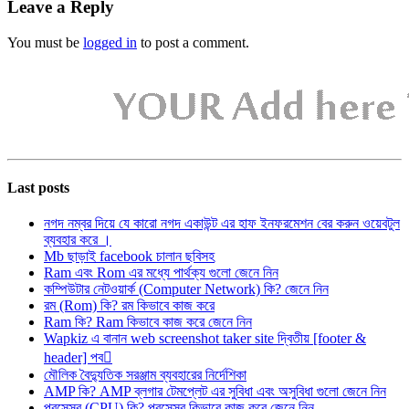
Leave a Reply
You must be
logged in
to post a comment.
Last posts
নগদ নম্বর দিয়ে যে কারো নগদ একাউন্ট এর হাফ ইনফরমেশন বের করুন ওয়েবটুল
ব্যবহার করে ।
Mb ছাড়াই facebook চালান ছবিসহ
Ram এবং Rom এর মধ্যে পার্থক্য গুলো জেনে নিন
কম্পিউটার নেটওয়ার্ক (Computer Network) কি? জেনে নিন
রম (Rom) কি? রম কিভাবে কাজ করে
Ram কি? Ram কিভাবে কাজ করে জেনে নিন
Wapkiz এ বানান web screenshot taker site দ্বিতীয় [footer &
header] পব
মৌলিক বৈদ্যুতিক সরঞ্জাম ব্যবহারের নির্দেশিকা
AMP কি? AMP ব্লগার টেমপ্লেট এর সুবিধা এবং অসুবিধা গুলো জেনে নিন
প্রসেসর (CPU) কি? প্রসেসর কিভাবে কাজ করে জেনে নিন