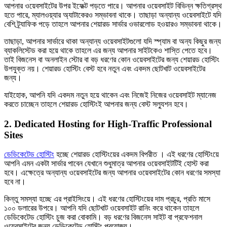
আপনার ওয়েবসাইটের উপর ইফেক্ট পড়তে পারে। আপনার ওয়েবসাইট বিভিন্ন ক্ষতিগ্রস্থ
হতে পারে, ম্যালওয়্যার অ্যাটাকেরও সম্ভাবনা থাকে। তাছাড়া অন্যান্য ওয়েবসাইটে যদি
বেশি ট্র্যাফিক পড়ে তাহলে আপনার শেয়ারড সার্ভার ওভারলোড হওয়ারও সম্ভাবনা থাকে।
তাছাড়া, আপনার সার্ভারে থাকা অন্যান্য ওয়েবসাইটগুলো যদি স্প্যাম বা অন্য কিছুর জন্য
ব্যাকলিস্টেড করা হয়ে থাকে তাহলে এর জন্য আপনার সাইটকেও শাস্তি পেতে হবে।
তাই বিজনেস বা অনলাইন স্টোর বা বড় ধরণের কোন ওয়েবসাইটের জন্য শেয়ারড হোস্টিং
উপযুক্ত নয়। শেয়ারড হোস্টিং বেস্ট হবে নতুন এবং একদম ছোটখাট ওয়েবসাইটের
জন্য।
যাইহোক, আপনি যদি একদম নতুন হয়ে থাকেন এবং নিজেই নিজের ওয়েবসাইট ম্যানেজ
করতে চাচ্ছেন তাহলে শেয়ারড হোস্টিংই আপনার জন্য বেস্ট সল্যুশন হবে।
2. Dedicated Hosting for High-Traffic Professional
Sites
ডেডিকেটেড হোস্টিং
হচ্ছে শেয়ারড হোস্টিংয়ের একদম বিপরীত । এই ধরণের হোস্টিংয়ে
আপনি এমন একটা সার্ভার পাবেন যেখানে শুধুমাত্র আপনার ওয়েবসাইটটিই হোস্ট করা
হবে। এক্ষেত্রে অন্যান্য ওয়েবসাইটের জন্য আপনার ওয়েবসাইটের কোন ধরণের সমস্যা
হবে না।
কিন্তু সমস্যা হচ্ছে এর প্রাইসিংয়ে। এই ধরণের হোস্টিংয়ের দাম প্রচুর, প্রতি মাসে
১০০ ডলারের উপরে। আপনি যদি ছোটখাট ওয়েবসাইট রানিং করে থাকেন তাহলে
ডেডিকেটেড হোস্টিং চুজ করা বোকামি। বড় ধরণের বিজনেস সাইট বা প্রফেশনাল
ওয়েবসাইটের জন্য ডেডিকেটেড হোস্টিং প্রযোজ্য।