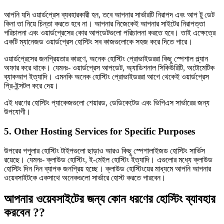
আপনি যদি ওয়ার্ডপ্রেস ব্যবহারকারী হন, তবে আপনার সার্ভারটি নিরাপদ এবং আপ টু ডেট
কিনা তা নিয়ে চিন্তা করতে হবে না। আপনার নিজেকেই আপনার সাইটের নিরাপত্তা
পরিচালনা এবং ওয়ার্ডপ্রেসের কোর আপডেটগুলো পরিচালনা করতে হবে। তাই এক্ষেত্রে
একটি ম্যানেজড ওয়ার্ডপ্রেস হোস্টিং সব কাজগুলোকে সহজ করে দিতে পারে।
ওয়ার্ডপ্রেসের জনপ্রিয়তার কারণে, অনেক হোস্টিং প্রোভাইডররা কিছু স্পেশাল প্ল্যান
অফার করে থাকে। যেমনঃ- ওয়ার্ডপ্রেস আপডেট, অ্যাডিশনাল সিকিউরিটি, অটোমেটিক
ব্যাকআপ ইত্যাদি। এমনকি অনেক হোস্টিং প্রোভাইডররা আগে থেকেই ওয়ার্ডপ্রেস
প্রি-ইন্সটল করে দেয়।
এই ধরণের হোস্টিং প্যাকেজগুলো শেয়ারড, ডেডিকেটেড এবং ভিপিএস সার্ভারের জন্য
উপযোগী।
5. Other Hosting Services for Specific Purposes
উপরের পপুলার হোস্টিং টাইপগুলো ছাড়াও আরও কিছু স্পেশালাইজড হোস্টিং সার্ভিস
রয়েছে। যেমনঃ- ক্লাউড হোস্টিং, ই-মেইল হোস্টিং ইত্যাদি। এগুলোর মধ্যে ক্লাউড
হোস্টিং দিন দিন ব্যাপক জনপ্রিয় হচ্ছে। ক্লাউড হোস্টিংয়ের মাধ্যমে আপনি আপনার
ওয়েবসাইটকে একসাথে অনেকগুলো সার্ভারে হোস্ট করতে পারবেন।
আপনার ওয়েবসাইটের জন্য কোন ধরণের হোস্টিং ব্যাবহার
করবেন ??