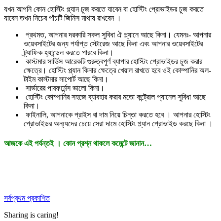
যখন আপনি কোন হোস্টিং প্ল্যান চুজ করতে যাবেন বা হোস্টিং প্রোভাইডর চুজ করতে
যাবেন তখন নিচের পাঁচটি জিনিস মাথায় রাখবেন ।
প্রথমত, আপনার দরকারি সকল সুবিধা ঐ প্ল্যানে আছে কিনা। যেমনঃ- আপনার
ওয়েবসাইটের জন্য পর্যাপ্ত স্টোরেজ আছে কিনা এবং আপনার ওয়েবসাইটের
ট্র্যাফিক হ্যান্ডেল করতে পারবে কিনা।
কাস্টমার সার্ভিস আরেকটি গুরুত্বপুর্ণ ব্যাপার হোস্টিং প্রোভাইডর চূজ করার
ক্ষেত্রে। হোস্টিং প্ল্যান কিনার ক্ষেত্রে খেয়াল রাখতে হবে ওই কোম্পানির অল-
টাইম কাস্টমার সাপোর্ট আছে কিনা।
সার্ভারের পারফর্মেন্স ভালো কিনা।
হোস্টিং কোম্পানির সহজে ব্যাবহার করার মতো কন্ট্রোল প্যানেল সুবিধা আছে
কিনা।
ফাইনালি, আপনাকে প্রাইস বা দাম নিয়ে চিন্তা করতে হবে । আপনার হোস্টিং
প্রোভাইডর অন্য্যদের চেয়ে সেরা দামে হোস্টিং প্ল্যান প্রোভাইড করছে কিনা ।
আজকে এই পর্যন্তই । কোন প্রশ্ন থাকলে কমেন্টে জানান…
সর্বপ্রথম প্রকাশিত
Sharing is caring!