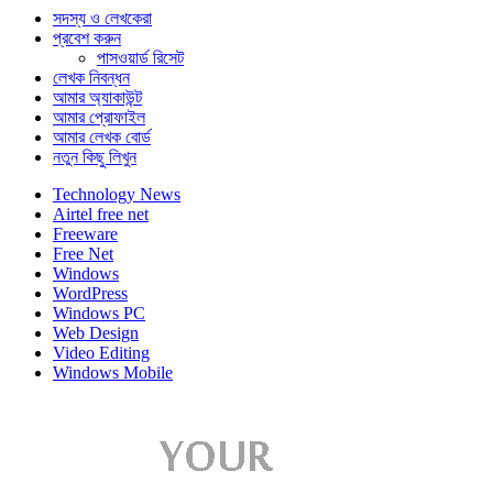
সদস্য ও লেখকেরা
প্রবেশ করুন
পাসওয়ার্ড রিসেট
লেখক নিবন্ধন
আমার অ্যাকাউন্ট
আমার প্রোফাইল
আমার লেখক বোর্ড
নতুন কিছু লিখুন
Technology News
Airtel free net
Freeware
Free Net
Windows
WordPress
Windows PC
Web Design
Video Editing
Windows Mobile