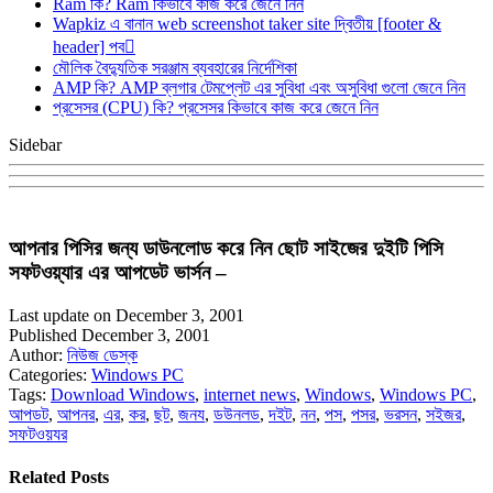
Ram কি? Ram কিভাবে কাজ করে জেনে নিন
Wapkiz এ বানান web screenshot taker site দ্বিতীয় [footer &
header] পব
মৌলিক বৈদ্যুতিক সরঞ্জাম ব্যবহারের নির্দেশিকা
AMP কি? AMP ব্লগার টেমপ্লেট এর সুবিধা এবং অসুবিধা গুলো জেনে নিন
প্রসেসর (CPU) কি? প্রসেসর কিভাবে কাজ করে জেনে নিন
Sidebar
আপনার পিসির জন্য ডাউনলোড করে নিন ছোট সাইজের দুইটি পিসি
সফটওয়্যার এর আপডেট ভার্সন –
Last update on December 3, 2001
Published December 3, 2001
Author:
নিউজ ডেস্ক
Categories:
Windows PC
Tags:
Download Windows
,
internet news
,
Windows
,
Windows PC
,
আপডট
,
আপনর
,
এর
,
কর
,
ছট
,
জনয
,
ডউনলড
,
দইট
,
নন
,
পস
,
পসর
,
ভরসন
,
সইজর
,
সফটওয়যর
Related Posts