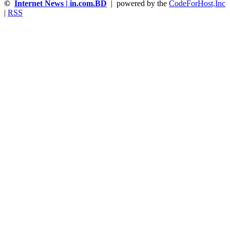
©
Internet News | in.com.BD
| powered by the
CodeForHost,Inc
|
RSS