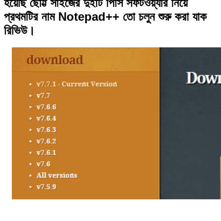
হয়েছি ছোট্ট সাইজের দুইটি পিসি সফটওয়্যার নিয়ে
প্রথমটির নাম Notepad++ তো চলুন শুরু করা যাক
রিভিউ।