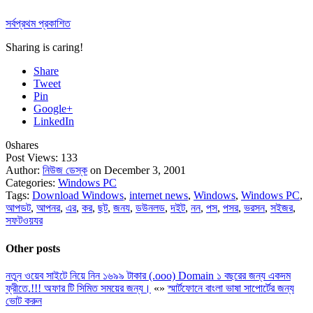
সর্বপ্রথম প্রকাশিত
Sharing is caring!
Share
Tweet
Pin
Google+
LinkedIn
0
shares
Post Views:
133
Author:
নিউজ ডেস্ক
on December 3, 2001
Categories:
Windows PC
Tags:
Download Windows
,
internet news
,
Windows
,
Windows PC
,
আপডট
,
আপনর
,
এর
,
কর
,
ছট
,
জনয
,
ডউনলড
,
দইট
,
নন
,
পস
,
পসর
,
ভরসন
,
সইজর
,
সফটওয়যর
Other posts
নতুন ওয়েব সাইটে নিয়ে নিন ১৬৯৯ টাকার (.ooo) Domain ১ বছরের জন্য একদম
ফ্রীতে.!!! অফার টি সিমিত সময়ের জন্য।
«
»
স্মার্টফোনে বাংলা ভাষা সাপোর্টের জন্য
ভোট করুন