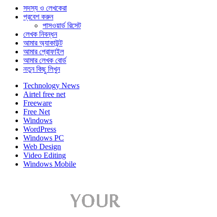
সদস্য ও লেখকেরা
প্রবেশ করুন
পাসওয়ার্ড রিসেট
লেখক নিবন্ধন
আমার অ্যাকাউন্ট
আমার প্রোফাইল
আমার লেখক বোর্ড
নতুন কিছু লিখুন
Technology News
Airtel free net
Freeware
Free Net
Windows
WordPress
Windows PC
Web Design
Video Editing
Windows Mobile