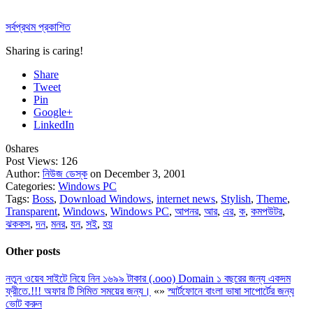
সর্বপ্রথম প্রকাশিত
Sharing is caring!
Share
Tweet
Pin
Google+
LinkedIn
0
shares
Post Views:
126
Author:
নিউজ ডেস্ক
on December 3, 2001
Categories:
Windows PC
Tags:
Boss
,
Download Windows
,
internet news
,
Stylish
,
Theme
,
Transparent
,
Windows
,
Windows PC
,
আপনর
,
আর
,
এর
,
ক
,
কমপউটর
,
ঝককস
,
দন
,
মনর
,
যন
,
সই
,
হয়
Other posts
নতুন ওয়েব সাইটে নিয়ে নিন ১৬৯৯ টাকার (.ooo) Domain ১ বছরের জন্য একদম
ফ্রীতে.!!! অফার টি সিমিত সময়ের জন্য।
«
»
স্মার্টফোনে বাংলা ভাষা সাপোর্টের জন্য
ভোট করুন