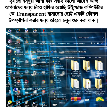
হ্যালো বন্ধুরা আশা করি সবাই ভালো আছেন আজ
আপনাদের জন্য নিয়ে হাজির হয়েছি উইন্ডোজ কম্পিউটার
কে Transparent বানানোর ছোট্ট একটি কৌশল
উপস্থাপনা করার জন্য তাহলে চলুন শুরু করা যাক।