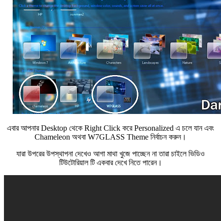
এবার আপনার Desktop থেকে Right Click করে Personalized এ চলে যান এবং
Chameleon অথবা W7GLASS Theme নির্বাচন করুন।
যারা উপরের উপস্থাপনা দেখেও আগা মাথা খুজে পাচ্ছেন না তারা চাইলে ভিডিও
টিউটোরিয়াল টি একবার দেখে নিতে পারেন।