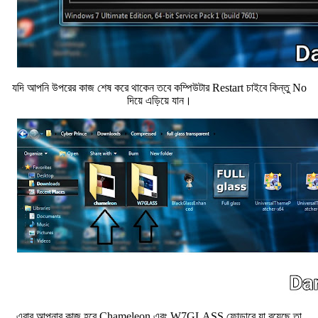
যদি আপনি উপরের কাজ শেষ করে থাকেন তবে কম্পিউটার Restart চাইবে কিন্তু No
দিয়ে এড়িয়ে যান।
এবার আপনার কাজ হবে Chameleon এবং W7GLASS ফোল্ডারে যা রয়েছে তা