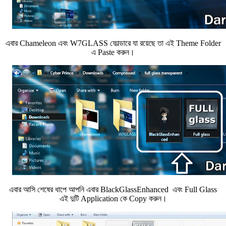
এবার Chameleon এবং W7GLASS ফোল্ডারে যা রয়েছে তা এই Theme Folder
এ Paste করুন।
এবার আসি শেষের ধাপে আপনি এবার BlackGlassEnhanced এবং Full Glass
এই দুটি Application কে Copy করুন।