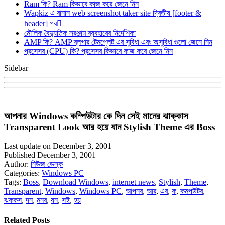
Ram কি? Ram কিভাবে কাজ করে জেনে নিন
Wapkiz এ বানান web screenshot taker site দ্বিতীয় [footer &
header] পব
মৌলিক বৈদ্যুতিক সরঞ্জাম ব্যবহারের নির্দেশিকা
AMP কি? AMP ব্লগার টেমপ্লেট এর সুবিধা এবং অসুবিধা গুলো জেনে নিন
প্রসেসর (CPU) কি? প্রসেসর কিভাবে কাজ করে জেনে নিন
Sidebar
আপনার Windows কম্পিউটার কে দিন সেই মানের ঝাক্কাস
Transparent Look আর হয়ে যান Stylish Theme এর Boss
Last update on December 3, 2001
Published December 3, 2001
Author:
নিউজ ডেস্ক
Categories:
Windows PC
Tags:
Boss
,
Download Windows
,
internet news
,
Stylish
,
Theme
,
Transparent
,
Windows
,
Windows PC
,
আপনর
,
আর
,
এর
,
ক
,
কমপউটর
,
ঝককস
,
দন
,
মনর
,
যন
,
সই
,
হয়
Related Posts