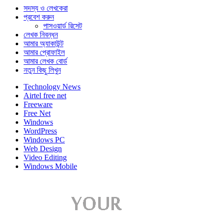
সদস্য ও লেখকেরা
প্রবেশ করুন
পাসওয়ার্ড রিসেট
লেখক নিবন্ধন
আমার অ্যাকাউন্ট
আমার প্রোফাইল
আমার লেখক বোর্ড
নতুন কিছু লিখুন
Technology News
Airtel free net
Freeware
Free Net
Windows
WordPress
Windows PC
Web Design
Video Editing
Windows Mobile