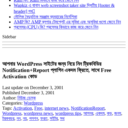
Ram কি? Ram কিভাবে কাজ করে জেনে নিন
Wapkiz এ বানান web screenshot taker site দ্বিতীয় [footer &
header] পব
মৌলিক বৈদ্যুতিক সরঞ্জাম ব্যবহারের নির্দেশিকা
AMP কি? AMP ব্লগার টেমপ্লেট এর সুবিধা এবং অসুবিধা গুলো জেনে নিন
প্রসেসর (CPU) কি? প্রসেসর কিভাবে কাজ করে জেনে নিন
Sidebar
আপনার WordPress সাইটের জন্য নিয়ে নিন ট্রিকবিডির
Notification+Report প্লাগিন একদম ফ্রিতে, সাথে Free
Activation কোড
Last update on December 3, 2001
Published December 3, 2001
Author:
নিউজ ডেস্ক
Categories:
Wordpress
Tags:
Activation
,
Free
,
internet news
,
NotificationReport
,
Wordpress
,
wordpress news
,
wordpress tips
,
আপনর
,
একদম
,
কড
,
জনয
,
টরকবডর
,
নন
,
নয়
,
পলগন
,
ফরত
,
সইটর
,
সথ