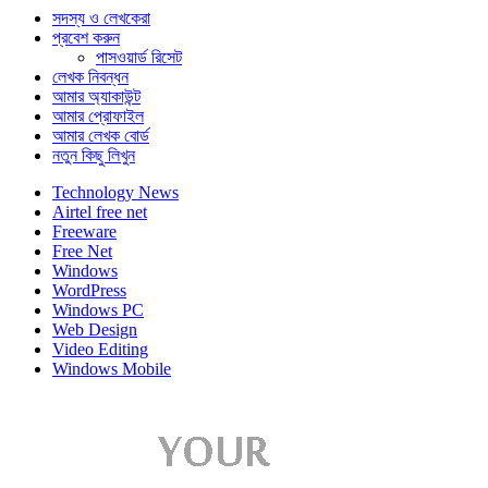
সদস্য ও লেখকেরা
প্রবেশ করুন
পাসওয়ার্ড রিসেট
লেখক নিবন্ধন
আমার অ্যাকাউন্ট
আমার প্রোফাইল
আমার লেখক বোর্ড
নতুন কিছু লিখুন
Technology News
Airtel free net
Freeware
Free Net
Windows
WordPress
Windows PC
Web Design
Video Editing
Windows Mobile