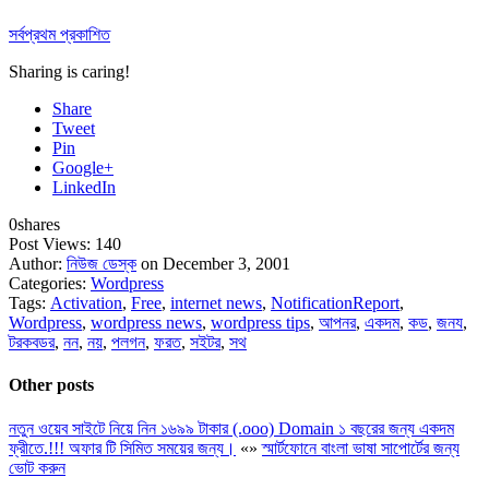
সর্বপ্রথম প্রকাশিত
Sharing is caring!
Share
Tweet
Pin
Google+
LinkedIn
0
shares
Post Views:
140
Author:
নিউজ ডেস্ক
on December 3, 2001
Categories:
Wordpress
Tags:
Activation
,
Free
,
internet news
,
NotificationReport
,
Wordpress
,
wordpress news
,
wordpress tips
,
আপনর
,
একদম
,
কড
,
জনয
,
টরকবডর
,
নন
,
নয়
,
পলগন
,
ফরত
,
সইটর
,
সথ
Other posts
নতুন ওয়েব সাইটে নিয়ে নিন ১৬৯৯ টাকার (.ooo) Domain ১ বছরের জন্য একদম
ফ্রীতে.!!! অফার টি সিমিত সময়ের জন্য।
«
»
স্মার্টফোনে বাংলা ভাষা সাপোর্টের জন্য
ভোট করুন