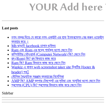
Last posts
নগদ নম্বর দিয়ে যে কারো নগদ একাউন্ট এর হাফ ইনফরমেশন বের করুন ওয়েবটুল
ব্যবহার করে ।
Mb ছাড়াই facebook চালান ছবিসহ
Ram এবং Rom এর মধ্যে পার্থক্য গুলো জেনে নিন
কম্পিউটার নেটওয়ার্ক (Computer Network) কি? জেনে নিন
রম (Rom) কি? রম কিভাবে কাজ করে
Ram কি? Ram কিভাবে কাজ করে জেনে নিন
Wapkiz এ বানান web screenshot taker site দ্বিতীয় [footer &
header] পব
মৌলিক বৈদ্যুতিক সরঞ্জাম ব্যবহারের নির্দেশিকা
AMP কি? AMP ব্লগার টেমপ্লেট এর সুবিধা এবং অসুবিধা গুলো জেনে নিন
প্রসেসর (CPU) কি? প্রসেসর কিভাবে কাজ করে জেনে নিন
Sidebar