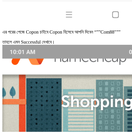
এর পরের পেজে Copon চাইবে Copon হিসেবে আপনি দিবেন “””Com88″””
তাহলে এমন Successful দেখাবে।