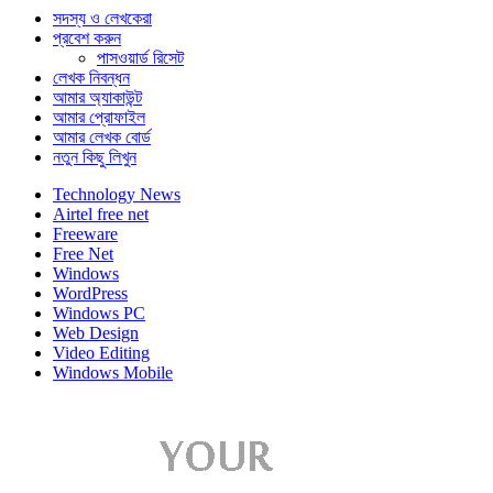
সদস্য ও লেখকেরা
প্রবেশ করুন
পাসওয়ার্ড রিসেট
লেখক নিবন্ধন
আমার অ্যাকাউন্ট
আমার প্রোফাইল
আমার লেখক বোর্ড
নতুন কিছু লিখুন
Technology News
Airtel free net
Freeware
Free Net
Windows
WordPress
Windows PC
Web Design
Video Editing
Windows Mobile