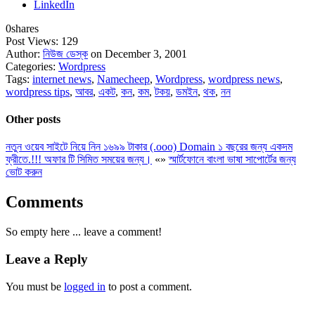
LinkedIn
0
shares
Post Views:
129
Author:
নিউজ ডেস্ক
on December 3, 2001
Categories:
Wordpress
Tags:
internet news
,
Namecheep
,
Wordpress
,
wordpress news
,
wordpress tips
,
আবর
,
একট
,
কন
,
কম
,
টকয়
,
ডমইন
,
থক
,
নন
Other posts
নতুন ওয়েব সাইটে নিয়ে নিন ১৬৯৯ টাকার (.ooo) Domain ১ বছরের জন্য একদম
ফ্রীতে.!!! অফার টি সিমিত সময়ের জন্য।
«
»
স্মার্টফোনে বাংলা ভাষা সাপোর্টের জন্য
ভোট করুন
Comments
So empty here ... leave a comment!
Leave a Reply
You must be
logged in
to post a comment.