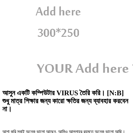
আসুন একটি কম্পিউটার VIRUS তৈরি করি। [N:B]
শুধু মাত্র শিক্ষার জন্য কারো ক্ষতির জন্য ব্যাবহার করবেন
না।
আশা করি সবাই অনেক ভালো আছেন, আমিও আল্লাহর রহমতে অনেক ভালো আছি।