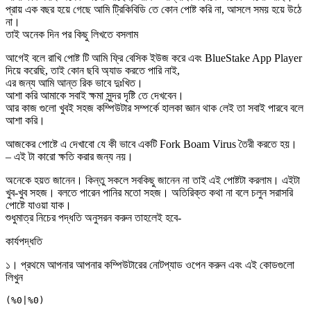
প্রায় এক বছর হয়ে গেছে আমি ট্রিকিবিডি তে কোন পোষ্ট করি না, আসলে সময় হয়ে উঠে
না।
তাই অনেক দিন পর কিছু লিখতে বসলাম
আগেই বলে রাখি পোষ্ট টি আমি ফ্রি বেসিক ইউজ করে এবং BlueStake App Player
দিয়ে করেছি, তাই কোন ছবি অ্যাড করতে পারি নাই,
এর জন্য আমি আন্ত রিক ভাবে দুঃখিত।
আশা করি আমাকে সবাই ক্ষমা সুন্দর দৃষ্টি তে দেখবেন।
আর কাজ গুলো খুবই সহজ কম্পিউটার সম্পর্কে হালকা জ্ঞান থাক লেই তা সবাই পারবে বলে
আশা করি।
আজকের পোষ্টে এ দেখাবো যে কী ভাবে একটি Fork Boam Virus তৈরী করতে হয়।
– এই টা কারো ক্ষতি করার জন্য নয়।
অনেকে হয়ত জানেন। কিন্তু সকলে সবকিছু জানেন না তাই এই পোষ্টটা করলাম। এইটা
খুব-খুব সহজ। বলতে পারেন পানির মতো সহজ। অতিরিক্ত কথা না বলে চলুন সরাসরি
পোষ্টে যাওয়া যাক।
শুধুমাত্র নিচের পদ্ধতি অনুসরন করুন তাহলেই হবে-
কার্যপদ্ধতি
১। প্রথমে আপনার আপনার কম্পিউটারের নোটপ্যাড ওপেন করুন এবং এই কোডগুলো
লিখুন
(%0|%0)