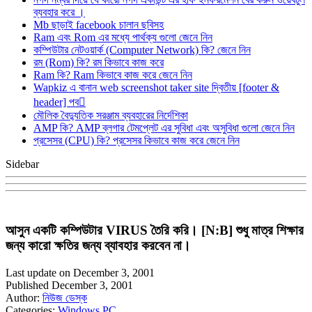
ব্যবহার করে ।
Mb ছাড়াই facebook চালান ছবিসহ
Ram এবং Rom এর মধ্যে পার্থক্য গুলো জেনে নিন
কম্পিউটার নেটওয়ার্ক (Computer Network) কি? জেনে নিন
রম (Rom) কি? রম কিভাবে কাজ করে
Ram কি? Ram কিভাবে কাজ করে জেনে নিন
Wapkiz এ বানান web screenshot taker site দ্বিতীয় [footer &
header] পব
মৌলিক বৈদ্যুতিক সরঞ্জাম ব্যবহারের নির্দেশিকা
AMP কি? AMP ব্লগার টেমপ্লেট এর সুবিধা এবং অসুবিধা গুলো জেনে নিন
প্রসেসর (CPU) কি? প্রসেসর কিভাবে কাজ করে জেনে নিন
Sidebar
আসুন একটি কম্পিউটার VIRUS তৈরি করি। [N:B] শুধু মাত্র শিক্ষার
জন্য কারো ক্ষতির জন্য ব্যাবহার করবেন না।
Last update on December 3, 2001
Published December 3, 2001
Author:
নিউজ ডেস্ক
Categories:
Windows PC