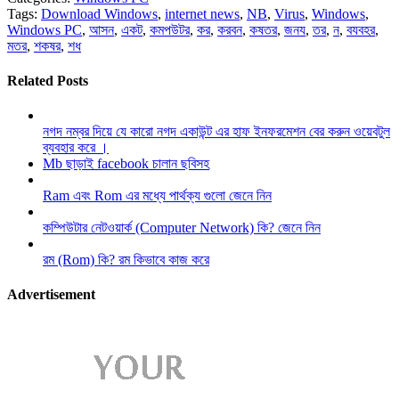
Tags:
Download Windows
,
internet news
,
NB
,
Virus
,
Windows
,
Windows PC
,
আসন
,
একট
,
কমপউটর
,
কর
,
করবন
,
কষতর
,
জনয
,
তর
,
ন
,
বযবহর
,
মতর
,
শকষর
,
শধ
Related Posts
নগদ নম্বর দিয়ে যে কারো নগদ একাউন্ট এর হাফ ইনফরমেশন বের করুন ওয়েবটুল
ব্যবহার করে ।
Mb ছাড়াই facebook চালান ছবিসহ
Ram এবং Rom এর মধ্যে পার্থক্য গুলো জেনে নিন
কম্পিউটার নেটওয়ার্ক (Computer Network) কি? জেনে নিন
রম (Rom) কি? রম কিভাবে কাজ করে
Advertisement