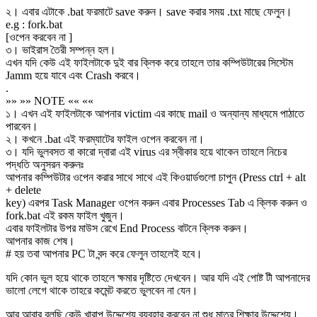
২। এবার এটাকে .bat ফরমাটে save করুন। save করার সময় .txt মাছে ফেলুন।
e.g : fork.bat
[ওপেন করবেন না ]
৩। ভাইরাস তৈরী সম্পন্ন হল।
এখন যদি কেউ এই ফাইলটাকে দুই বার ক্লিক করে তাহলে তার কম্পিউটারের সিস্টেম
Jamm হয়ে যাবে এবং Crash করবে।
.
»» »» NOTE «« ««
১। এখন এই ফাইলটাকে আপনার victim এর কাছে mail ও অন্যান্য মাধ্যমে পাঠাতে
পারবেন।
২। কখনে .bat এই ফরম্যাটের ফাইল ওপেন করবেন না।
৩। যদি ভুলবসত বা কারো দ্বারা এই virus এর স্বীকার হয়ে থাকেন তাহলে নিচের
পদ্ধতি অনুসরন করুনঃ
আপনার কম্পিউটার ওপেন করার সাথে সাথে এই কিওয়ার্ডগুলো চাপুন (Press ctrl + alt
+ delete
key) এরপর Task Manager ওপেন করুন এবার Processes Tab এ ক্লিক করুন ও
fork.bat এই রকম ফাইল খুজুন।
এবার ফাইলটার উপর মাউস রেখে End Process বাটনে ক্লিক করুন।
আপনার কাজ শেষ।
# হয় তবা আপনার PC টা বন্দ করে ফেলুন তাহলেই হবে।
যদি কোন ভুল হয়ে থাকে তাহলে ক্ষমার দৃষ্টিতে দেখবেন। আর যদি এই পোষ্ট টী আপনাদের
ভালো লেগে থাকে তাহরে কমেন্ট করতে ভুলবেন না যেন।
আর আবার বলছি কেউ খারাপ উদ্দেশ্যে ব্যবহার করবেন না,শুধু মাত্র শিক্ষার উদ্দেশ্যে।