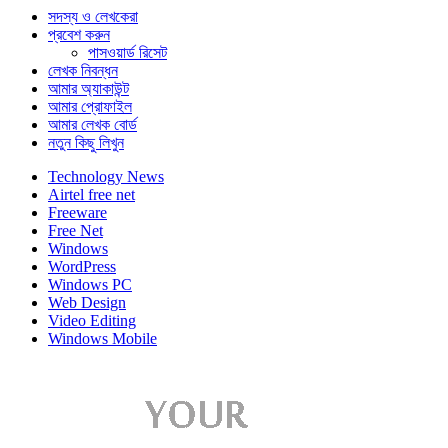
সদস্য ও লেখকেরা
প্রবেশ করুন
পাসওয়ার্ড রিসেট
লেখক নিবন্ধন
আমার অ্যাকাউন্ট
আমার প্রোফাইল
আমার লেখক বোর্ড
নতুন কিছু লিখুন
Technology News
Airtel free net
Freeware
Free Net
Windows
WordPress
Windows PC
Web Design
Video Editing
Windows Mobile