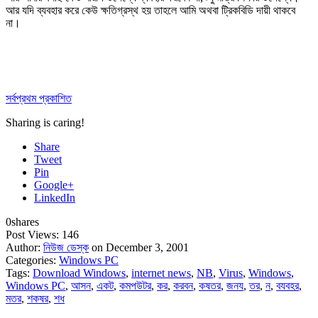
আর যদি ব্যবহার করে কেউ ক্ষতিগ্রস্থ হয় তাহলে আমি অথবা ট্রিকবিডি দায়ী থাকবে
না।
সর্বপ্রথম প্রকাশিত
Sharing is caring!
Share
Tweet
Pin
Google+
LinkedIn
0
shares
Post Views:
146
Author:
নিউজ ডেস্ক
on December 3, 2001
Categories:
Windows PC
Tags:
Download Windows
,
internet news
,
NB
,
Virus
,
Windows
,
Windows PC
,
আসন
,
একট
,
কমপউটর
,
কর
,
করবন
,
কষতর
,
জনয
,
তর
,
ন
,
বযবহর
,
মতর
,
শকষর
,
শধ