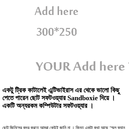
একটু ট্রিক কাটালেই এন্টিভাইরাস এর থেকে ভালো কিছু
পেতে পারেন ছোট সফটওয়্যার Sandboxie দিয়ে ।
একটি অন্যরকম কম্পিউটার সফটওয়্যার ।
ছোট জিনিসের কদর করতে আমরা কেউই জানি না । কিন্তু একটা কথা আছে ‘স্মল ক্যান