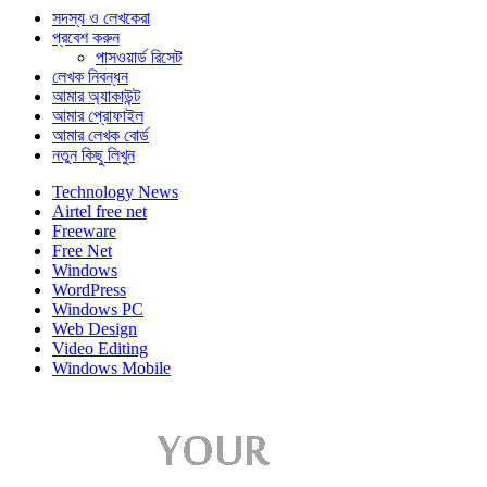
সদস্য ও লেখকেরা
প্রবেশ করুন
পাসওয়ার্ড রিসেট
লেখক নিবন্ধন
আমার অ্যাকাউন্ট
আমার প্রোফাইল
আমার লেখক বোর্ড
নতুন কিছু লিখুন
Technology News
Airtel free net
Freeware
Free Net
Windows
WordPress
Windows PC
Web Design
Video Editing
Windows Mobile