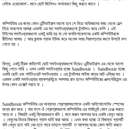
মেইক এয়োজোম’- মানে ছোট জিনিসও অসাধারণ কিছু করতে জানে ।
কম্পিউটার এর জন্য কোন এন্টিভাইরাস ভালো হবে সে নিয়ে অভিজ্ঞদের কাছ থেকে হেল্প
নিয়ে অবশেষে আমরা এভাস্ট এর মত সফটওয়্যারগুলো ইন্সটলও করে ফেলি । এই
টাইপের সফটওয়্যারগুলো একটু ভারি হয় যা লো কনফিগারেশনের একটা কম্পিউটারকে
রীতিমত ঘামায় । আর ক্র্যাক প্যাক ইউজ করে অনেক সময় নিরাপত্তার বদলে উলটো ফল
পেতে হয় ।
কিন্তু একটু ট্রিক কাটালেই ছোট সফটওয়্যারগুলো দিয়েও এন্টিভাইরাস এর থেকে ভালো
কিছু পেতে পারি । এমন একটা সফটওয়্যার হচ্ছে Sandboxie । Sandboxie হচ্ছে
একটা ছোট এবং লাইটওয়েট সফটওয়্যার । এর ইন্সটলার সাইজ মাত্র আট এম্বির মত ।
এরকম একটা সফটওয়্যার ব্যাকগ্রাউন্ডে সবসময় রান হলেও কম্পিউটারের এক্সপেরিয়েন্স এর
উপর কোন এফেক্ট পরবে না ।
Sandboxie কম্পিউটার এর অন্যান্য প্রোগ্রামগুলোকে একটা আইসোলেটেড স্পেসের
মধ্যে রান করে । যার ফলে ঐ প্রোগ্রামগুলো কম্পিউটার এর পার্মানেন্ট কোন চেঞ্জ করতে
পারে না । বিষয়টা একটু ক্লিয়ারভাবে বলি । মনে করুন আপনার ঘরে একটা বেলুন আছে
। বেলুনের ভিতর বিষাক্ত গ্যাস ভর্তি করা আছে । এখন কথা হচ্ছে ঐ বিষাক্ত গ্যাসটি
যদি বেলুন হতে নাই বের হতে পারে তাহলে গ্যাসটি ত আপনার ঘরের কোন ক্ষতি করতে