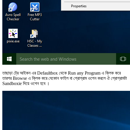
তাছাড়া ট্রে আইকন এর Defaultbox থেকে Run any Program এ ক্লিক করে
তারপর Browse এ ক্লিক করে যেকোন ফাইল বা প্রোগ্রাম ওপেন করলে ঐ প্রোগ্রামটা
Sandboxie দিয়ে ওপেন হবে ।