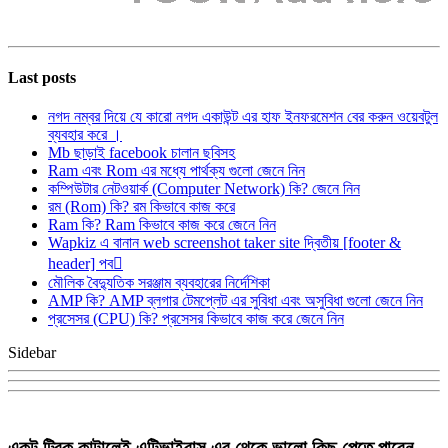
Last posts
নগদ নম্বর দিয়ে যে কারো নগদ একাউন্ট এর হাফ ইনফরমেশন বের করুন ওয়েবটুল
ব্যবহার করে ।
Mb ছাড়াই facebook চালান ছবিসহ
Ram এবং Rom এর মধ্যে পার্থক্য গুলো জেনে নিন
কম্পিউটার নেটওয়ার্ক (Computer Network) কি? জেনে নিন
রম (Rom) কি? রম কিভাবে কাজ করে
Ram কি? Ram কিভাবে কাজ করে জেনে নিন
Wapkiz এ বানান web screenshot taker site দ্বিতীয় [footer &
header] পব
মৌলিক বৈদ্যুতিক সরঞ্জাম ব্যবহারের নির্দেশিকা
AMP কি? AMP ব্লগার টেমপ্লেট এর সুবিধা এবং অসুবিধা গুলো জেনে নিন
প্রসেসর (CPU) কি? প্রসেসর কিভাবে কাজ করে জেনে নিন
Sidebar
একটু ট্রিক কাটালেই এন্টিভাইরাস এর থেকে ভালো কিছু পেতে পারেন