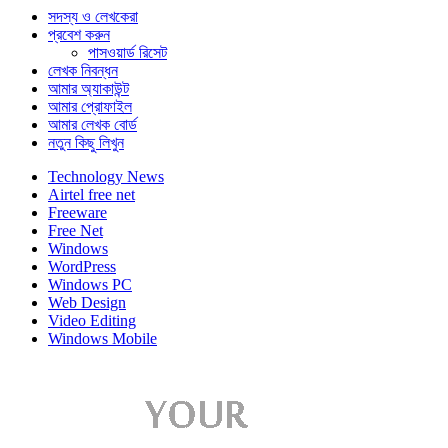
সদস্য ও লেখকেরা
প্রবেশ করুন
পাসওয়ার্ড রিসেট
লেখক নিবন্ধন
আমার অ্যাকাউন্ট
আমার প্রোফাইল
আমার লেখক বোর্ড
নতুন কিছু লিখুন
Technology News
Airtel free net
Freeware
Free Net
Windows
WordPress
Windows PC
Web Design
Video Editing
Windows Mobile