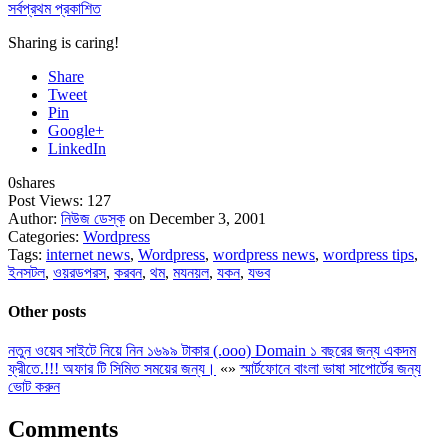
সর্বপ্রথম প্রকাশিত
Sharing is caring!
Share
Tweet
Pin
Google+
LinkedIn
0
shares
Post Views:
127
Author:
নিউজ ডেস্ক
on December 3, 2001
Categories:
Wordpress
Tags:
internet news
,
Wordpress
,
wordpress news
,
wordpress tips
,
ইনসটল
,
ওয়রডপরস
,
করবন
,
থম
,
মযনয়ল
,
যকন
,
যভব
Other posts
নতুন ওয়েব সাইটে নিয়ে নিন ১৬৯৯ টাকার (.ooo) Domain ১ বছরের জন্য একদম
ফ্রীতে.!!! অফার টি সিমিত সময়ের জন্য।
«
»
স্মার্টফোনে বাংলা ভাষা সাপোর্টের জন্য
ভোট করুন
Comments