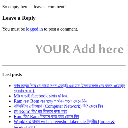
So empty here ... leave a comment!
Leave a Reply
You must be
logged in
to post a comment.
Last posts
নগদ নম্বর দিয়ে যে কারো নগদ একাউন্ট এর হাফ ইনফরমেশন বের করুন ওয়েবটুল
ব্যবহার করে ।
Mb ছাড়াই facebook চালান ছবিসহ
Ram এবং Rom এর মধ্যে পার্থক্য গুলো জেনে নিন
কম্পিউটার নেটওয়ার্ক (Computer Network) কি? জেনে নিন
রম (Rom) কি? রম কিভাবে কাজ করে
Ram কি? Ram কিভাবে কাজ করে জেনে নিন
Wapkiz এ বানান web screenshot taker site দ্বিতীয় [footer &
header] পব