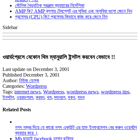
মৌলিক বৈদ্যুতিক সরঞ্জাম ব্যবহারের নির্দেশিকা
AMP কি? AMP ব্লগার টেমপ্লেট এর সুবিধা এবং অসুবিধা গুলো জেনে নিন
প্রসেসর (CPU) কি? প্রসেসর কিভাবে কাজ করে জেনে নিন
Sidebar
ওয়ার্ডপ্রেসে যেকোন থিম ম্যানুয়ালি ইন্সটল করবেন যেভাবে !!
Last update on December 3, 2001
Published December 3, 2001
Author:
নিউজ ডেস্ক
Categories:
Wordpress
Tags:
internet news
,
Wordpress
,
wordpress news
,
wordpress tips
,
ইনসটল
,
ওয়রডপরস
,
করবন
,
থম
,
মযনয়ল
,
যকন
,
যভব
Related Posts
নগদ নম্বর দিয়ে যে কারো নগদ একাউন্ট এর হাফ ইনফরমেশন বের করুন ওয়েবটুল
ব্যবহার করে ।
Mb ছাড়াই facebook চালান ছবিসহ