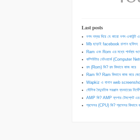
Last posts
নগদ নম্বর দিয়ে যে কারো নগদ একাউন্ট
Mb ছাড়াই facebook চালান ছবিসহ
Ram এবং Rom এর মধ্যে পার্থক্য গুল
কম্পিউটার নেটওয়ার্ক (Computer Ne
রম (Rom) কি? রম কিভাবে কাজ করে
Ram কি? Ram কিভাবে কাজ করে জেন
Wapkiz এ বানান web screenshot 
মৌলিক বৈদ্যুতিক সরঞ্জাম ব্যবহারের নির্দে
AMP কি? AMP ব্লগার টেমপ্লেট এর সু
প্রসেসর (CPU) কি? প্রসেসর কিভাবে 