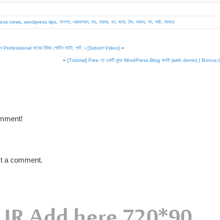
ress news
,
wordpress tips
,
অপশন
,
ওয়রডপরস
,
কর
,
করদর
,
খব
,
জনয
,
ঠক
,
দরকর
,
নন
,
পষট
,
বযবহর
ফেলুন Professional মানের নিউজ পোর্টাল সাইট, পার্ট: ১ [Sshot+Video]
«
»
[Tutorial] Free তে একটি সুন্দর WordPress Blog বানাই {with demo} | Bonus
omment!
st a comment.