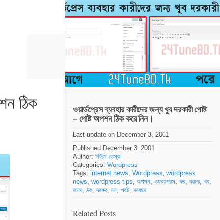
অপশন ঠিক
ওয়ার্ডপ্রেস ব্যবহার কারীদের জন্য খুব দরকারী পোষ্ট
– পোষ্ট অপশন ঠিক করে নিন।
Last update on December 3, 2001
Published December 3, 2001
Author:
নিউজ ডেস্ক
Categories:
Wordpress
Tags:
internet news
,
Wordpress
,
wordpress
news
,
wordpress tips
,
অপশন
,
ওয়রডপরস
,
কর
,
করদর
,
খব
,
জনয
,
ঠক
,
দরকর
,
নন
,
পষট
,
বযবহর
Related Posts