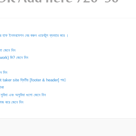
 এর হাফ ইনফরমেশন বের করুন ওয়েবটুল ব্যবহার করে ।
ো জেনে নিন
twork) কি? জেনে নিন
ে নিন
taker site দ্বিতীয় [footer & header] পব
শিকা
বিধা এবং অসুবিধা গুলো জেনে নিন
কাজ করে জেনে নিন