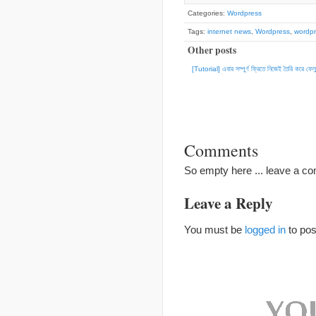
Categories:
Wordpress
Tags:
internet news
,
Wordpress
,
wordp
Other posts
[Tutorial] এবার সম্পুর্ণ ফ্রিতে নিজেই তৈরি করে 
Comments
So empty here ... leave a c
Leave a Reply
You must be
logged in
to po