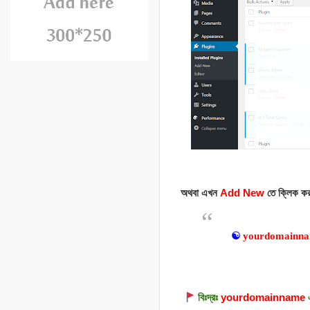
অথবা এখন
Add New
তে ক্লিক ক
☯
yourdomainn
বিঃদ্রঃ
yourdomainname