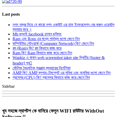
Last posts
নগদ নম্বর দিয়ে যে কারো নগদ একাউন্ট এর হাফ ইনফরমেশন বের করুন ওয়েবটুল
ব্যবহার করে ।
Mb ছাড়াই facebook চালান ছবিসহ
Ram এবং Rom এর মধ্যে পার্থক্য গুলো জেনে নিন
কম্পিউটার নেটওয়ার্ক (Computer Network) কি? জেনে নিন
রম (Rom) কি? রম কিভাবে কাজ করে
Ram কি? Ram কিভাবে কাজ করে জেনে নিন
Wapkiz এ বানান web screenshot taker site দ্বিতীয় [footer &
header] পব
মৌলিক বৈদ্যুতিক সরঞ্জাম ব্যবহারের নির্দেশিকা
AMP কি? AMP ব্লগার টেমপ্লেট এর সুবিধা এবং অসুবিধা গুলো জেনে নিন
প্রসেসর (CPU) কি? প্রসেসর কিভাবে কাজ করে জেনে নিন
Sidebar
খুব সহজে ল্যাপটপ কে বানিয়ে ফেলুন WIFI রাউটার WithOut
Software !!