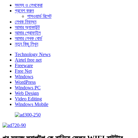
সদস্য ও লেখকেরা
প্রবেশ করুন
পাসওয়ার্ড রিসেট
লেখক নিবন্ধন
আমার অ্যাকাউন্ট
আমার প্রোফাইল
আমার লেখক বোর্ড
নতুন কিছু লিখুন
Technology News
Airtel free net
Freeware
Free Net
Windows
WordPress
Windows PC
Web Design
Video Editing
Windows Mobile