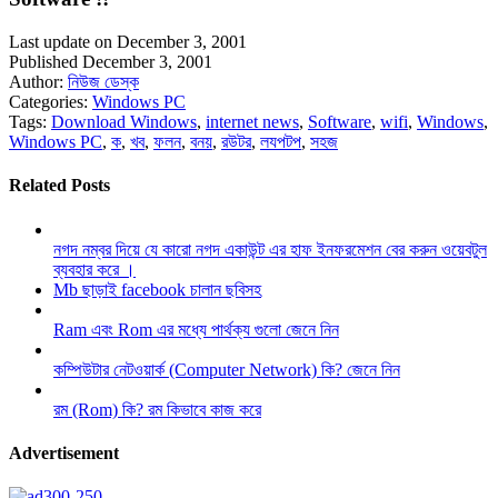
Last update on December 3, 2001
Published December 3, 2001
Author:
নিউজ ডেস্ক
Categories:
Windows PC
Tags:
Download Windows
,
internet news
,
Software
,
wifi
,
Windows
,
Windows PC
,
ক
,
খব
,
ফলন
,
বনয়
,
রউটর
,
লযপটপ
,
সহজ
Related Posts
নগদ নম্বর দিয়ে যে কারো নগদ একাউন্ট এর হাফ ইনফরমেশন বের করুন ওয়েবটুল
ব্যবহার করে ।
Mb ছাড়াই facebook চালান ছবিসহ
Ram এবং Rom এর মধ্যে পার্থক্য গুলো জেনে নিন
কম্পিউটার নেটওয়ার্ক (Computer Network) কি? জেনে নিন
রম (Rom) কি? রম কিভাবে কাজ করে
Advertisement