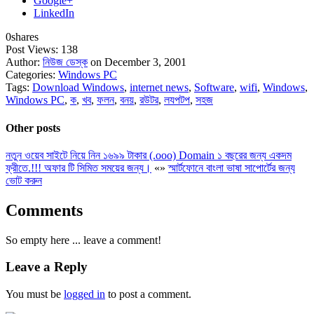
Google+
LinkedIn
0
shares
Post Views:
138
Author:
নিউজ ডেস্ক
on December 3, 2001
Categories:
Windows PC
Tags:
Download Windows
,
internet news
,
Software
,
wifi
,
Windows
,
Windows PC
,
ক
,
খব
,
ফলন
,
বনয়
,
রউটর
,
লযপটপ
,
সহজ
Other posts
নতুন ওয়েব সাইটে নিয়ে নিন ১৬৯৯ টাকার (.ooo) Domain ১ বছরের জন্য একদম
ফ্রীতে.!!! অফার টি সিমিত সময়ের জন্য।
«
»
স্মার্টফোনে বাংলা ভাষা সাপোর্টের জন্য
ভোট করুন
Comments
So empty here ... leave a comment!
Leave a Reply
You must be
logged in
to post a comment.