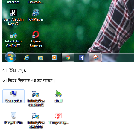
২। Yes চাপুন,
৩।নিচের স্কিনসট এর মত আসবে।