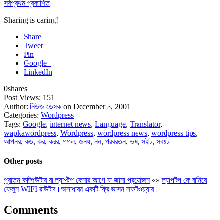
সর্বপ্রথম প্রকাশিত
Sharing is caring!
Share
Tweet
Pin
Google+
LinkedIn
0
shares
Post Views:
151
Author:
নিউজ ডেস্ক
on December 3, 2001
Categories:
Wordpress
Tags:
Google
,
internet news
,
Language
,
Translator
,
wapkawordpress
,
Wordpress
,
wordpress news
,
wordpress tips
,
আপনর
,
কড
,
কর
,
করর
,
গগল
,
জনয
,
নন
,
পরবরতন
,
ভষ
,
সইট
,
সবমট
Other posts
পুরাতন কম্পিউটার বা ল্যাপ্টপ কেনার আগে যা জানা প্রয়োজন
«
»
ল্যাপটপ কে বানিয়ে
ফেলুন WIFI রাউটার।অসাধারন একটি ফ্রি ভাসন সফটওয়্যার।
Comments