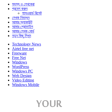
সদস্য ও লেখকেরা
প্রবেশ করুন
পাসওয়ার্ড রিসেট
লেখক নিবন্ধন
আমার অ্যাকাউন্ট
আমার প্রোফাইল
আমার লেখক বোর্ড
নতুন কিছু লিখুন
Technology News
Airtel free net
Freeware
Free Net
Windows
WordPress
Windows PC
Web Design
Video Editing
Windows Mobile