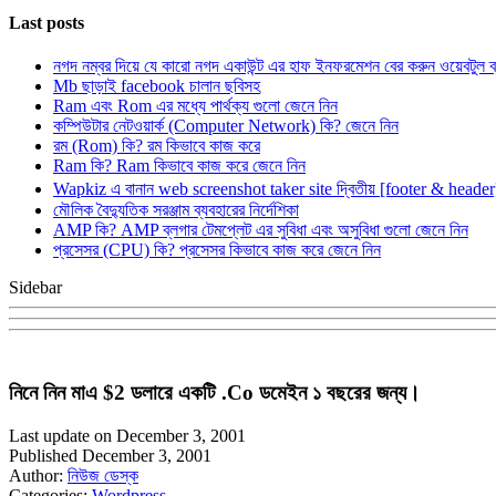
Last posts
নগদ নম্বর দিয়ে যে কারো নগদ একাউন্ট এর হাফ ইনফরমেশন বের করুন ওয়েবটুল 
Mb ছাড়াই facebook চালান ছবিসহ
Ram এবং Rom এর মধ্যে পার্থক্য গুলো জেনে নিন
কম্পিউটার নেটওয়ার্ক (Computer Network) কি? জেনে নিন
রম (Rom) কি? রম কিভাবে কাজ করে
Ram কি? Ram কিভাবে কাজ করে জেনে নিন
Wapkiz এ বানান web screenshot taker site দ্বিতীয় [footer & heade
মৌলিক বৈদ্যুতিক সরঞ্জাম ব্যবহারের নির্দেশিকা
AMP কি? AMP ব্লগার টেমপ্লেট এর সুবিধা এবং অসুবিধা গুলো জেনে নিন
প্রসেসর (CPU) কি? প্রসেসর কিভাবে কাজ করে জেনে নিন
Sidebar
নিনে নিন মাএ $2 ডলারে একটি .Co ডমেইন ১ বছরের জন্য।
Last update on December 3, 2001
Published December 3, 2001
Author:
নিউজ ডেস্ক
Categories:
Wordpress