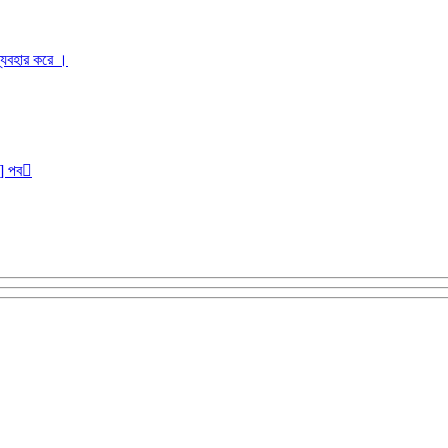
ব্যবহার করে ।
r] পব