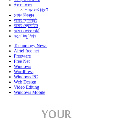
প্রবেশ করুন
পাসওয়ার্ড রিসেট
লেখক নিবন্ধন
আমার অ্যাকাউন্ট
আমার প্রোফাইল
আমার লেখক বোর্ড
নতুন কিছু লিখুন
Technology News
Airtel free net
Freeware
Free Net
Windows
WordPress
Windows PC
Web Design
Video Editing
Windows Mobile