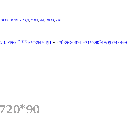
,
একট
,
জনয
,
ডমইন
,
ডলর
,
নন
,
বছরর
,
মএ
ে.!!! অফার টি সিমিত সময়ের জন্য।
«
»
স্মার্টফোনে বাংলা ভাষা সাপোর্টের জন্য ভোট করুন