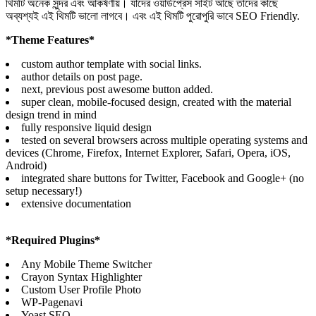
থিমটি অনেক সুন্দর এবং আকর্ষণীয়। যাদের ওয়ার্ডপ্রেস সাইট আছে তাদের কাছে
অব্যশ্যই এই থিমটি ভালো লাগবে। এবং এই থিমটি পুরোপুরি ভাবে SEO Friendly.
*Theme Features*
custom author template with social links.
author details on post page.
next, previous post awesome button added.
super clean, mobile-focused design, created with the material
design trend in mind
fully responsive liquid design
tested on several browsers across multiple operating systems and
devices (Chrome, Firefox, Internet Explorer, Safari, Opera, iOS,
Android)
integrated share buttons for Twitter, Facebook and Google+ (no
setup necessary!)
extensive documentation
*Required Plugins*
Any Mobile Theme Switcher
Crayon Syntax Highlighter
Custom User Profile Photo
WP-Pagenavi
Yoast SEO