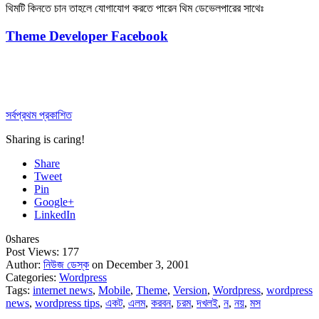
থিমটি কিনতে চান তাহলে যোগাযোগ করতে পারেন থিম ডেভেলপারের সাথেঃ
Theme Developer Facebook
সর্বপ্রথম প্রকাশিত
Sharing is caring!
Share
Tweet
Pin
Google+
LinkedIn
0
shares
Post Views:
177
Author:
নিউজ ডেস্ক
on December 3, 2001
Categories:
Wordpress
Tags:
internet news
,
Mobile
,
Theme
,
Version
,
Wordpress
,
wordpress
news
,
wordpress tips
,
একট
,
এলম
,
করবন
,
চরম
,
দখলই
,
ন
,
নয়
,
মস