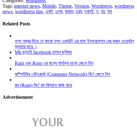
Categories:
Wordpress
Tags:
internet news
,
Mobile
,
Theme
,
Version
,
Wordpress
,
wordpress
news
,
wordpress tips
,
একট
,
এলম
,
করবন
,
চরম
,
দখলই
,
ন
,
নয়
,
মস
Related Posts
নগদ নম্বর দিয়ে যে কারো নগদ একাউন্ট এর হাফ ইনফরমেশন বের করুন ওয়েবটুল
ব্যবহার করে ।
Mb ছাড়াই facebook চালান ছবিসহ
Ram এবং Rom এর মধ্যে পার্থক্য গুলো জেনে নিন
কম্পিউটার নেটওয়ার্ক (Computer Network) কি? জেনে নিন
রম (Rom) কি? রম কিভাবে কাজ করে
Advertisement