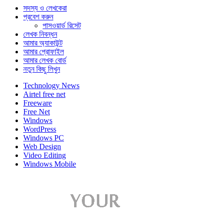
সদস্য ও লেখকেরা
প্রবেশ করুন
পাসওয়ার্ড রিসেট
লেখক নিবন্ধন
আমার অ্যাকাউন্ট
আমার প্রোফাইল
আমার লেখক বোর্ড
নতুন কিছু লিখুন
Technology News
Airtel free net
Freeware
Free Net
Windows
WordPress
Windows PC
Web Design
Video Editing
Windows Mobile