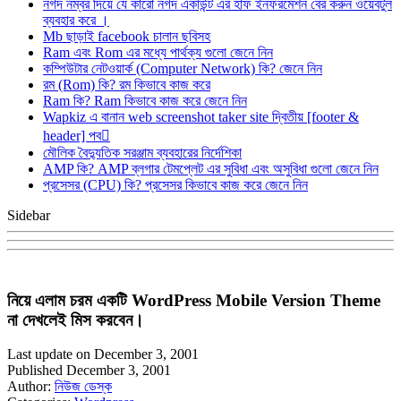
নগদ নম্বর দিয়ে যে কারো নগদ একাউন্ট এর হাফ ইনফরমেশন বের করুন ওয়েবটুল
ব্যবহার করে ।
Mb ছাড়াই facebook চালান ছবিসহ
Ram এবং Rom এর মধ্যে পার্থক্য গুলো জেনে নিন
কম্পিউটার নেটওয়ার্ক (Computer Network) কি? জেনে নিন
রম (Rom) কি? রম কিভাবে কাজ করে
Ram কি? Ram কিভাবে কাজ করে জেনে নিন
Wapkiz এ বানান web screenshot taker site দ্বিতীয় [footer &
header] পব
মৌলিক বৈদ্যুতিক সরঞ্জাম ব্যবহারের নির্দেশিকা
AMP কি? AMP ব্লগার টেমপ্লেট এর সুবিধা এবং অসুবিধা গুলো জেনে নিন
প্রসেসর (CPU) কি? প্রসেসর কিভাবে কাজ করে জেনে নিন
Sidebar
নিয়ে এলাম চরম একটি WordPress Mobile Version Theme
না দেখলেই মিস করবেন।
Last update on December 3, 2001
Published December 3, 2001
Author:
নিউজ ডেস্ক