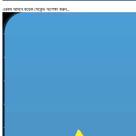
এরকম আসবে কয়েক সেকেন্ড অপেক্ষা করুন..