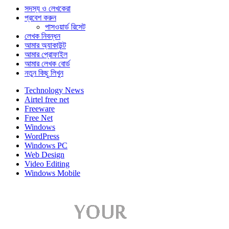
সদস্য ও লেখকেরা
প্রবেশ করুন
পাসওয়ার্ড রিসেট
লেখক নিবন্ধন
আমার অ্যাকাউন্ট
আমার প্রোফাইল
আমার লেখক বোর্ড
নতুন কিছু লিখুন
Technology News
Airtel free net
Freeware
Free Net
Windows
WordPress
Windows PC
Web Design
Video Editing
Windows Mobile