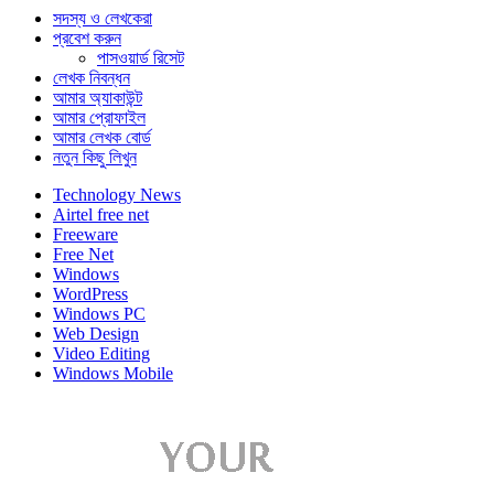
সদস্য ও লেখকেরা
প্রবেশ করুন
পাসওয়ার্ড রিসেট
লেখক নিবন্ধন
আমার অ্যাকাউন্ট
আমার প্রোফাইল
আমার লেখক বোর্ড
নতুন কিছু লিখুন
Technology News
Airtel free net
Freeware
Free Net
Windows
WordPress
Windows PC
Web Design
Video Editing
Windows Mobile