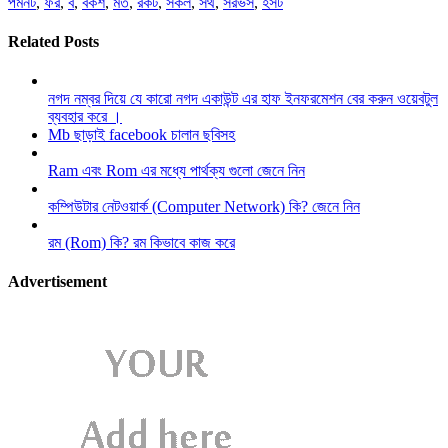
পমনট
,
ফর
,
ব
,
বকশ
,
মত
,
রকট
,
সকল
,
সথ
,
সরভস
,
হসট
Related Posts
নগদ নম্বর দিয়ে যে কারো নগদ একাউন্ট এর হাফ ইনফরমেশন বের করুন ওয়েবটুল
ব্যবহার করে ।
Mb ছাড়াই facebook চালান ছবিসহ
Ram এবং Rom এর মধ্যে পার্থক্য গুলো জেনে নিন
কম্পিউটার নেটওয়ার্ক (Computer Network) কি? জেনে নিন
রম (Rom) কি? রম কিভাবে কাজ করে
Advertisement