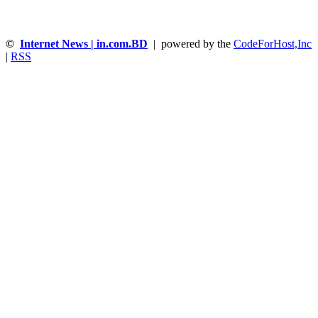
©
Internet News | in.com.BD
| powered by the
CodeForHost,Inc
|
RSS