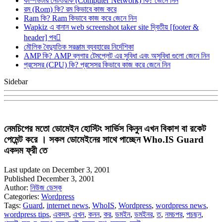
কম্পিউটার নেটওয়ার্ক (Computer Network) কি? জেনে নিন
রম (Rom) কি? রম কিভাবে কাজ করে
Ram কি? Ram কিভাবে কাজ করে জেনে নিন
Wapkiz এ বানান web screenshot taker site দ্বিতীয় [footer &
header] পব
মৌলিক বৈদ্যুতিক সরঞ্জাম ব্যবহারের নির্দেশিকা
AMP কি? AMP ব্লগার টেমপ্লেট এর সুবিধা এবং অসুবিধা গুলো জেনে নিন
প্রসেসর (CPU) কি? প্রসেসর কিভাবে কাজ করে জেনে নিন
Sidebar
নেমচিপের মতো ডোমেইন হোস্টিং সার্ভিস কিনুন এখন বিকাশ বা রকেট
পেমেন্ট করে । সকল ডোমেইনের সাথে পাচ্ছেন Who.IS Guard
একদম ফ্রী তে
Last update on December 3, 2001
Published December 3, 2001
Author:
নিউজ ডেস্ক
Categories:
Wordpress
Tags:
Guard
,
internet news
,
WhoIS
,
Wordpress
,
wordpress news
,
wordpress tips
,
একদম
,
এখন
,
কনন
,
কর
,
ডমইন
,
ডমইনর
,
ত
,
নমচপর
,
পচছন
,