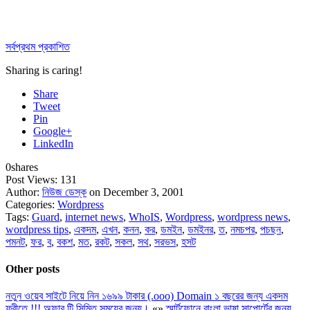
সর্বপ্রথম প্রকাশিত
Sharing is caring!
Share
Tweet
Pin
Google+
LinkedIn
0
shares
Post Views:
131
Author:
নিউজ ডেস্ক
on December 3, 2001
Categories:
Wordpress
Tags:
Guard
,
internet news
,
WhoIS
,
Wordpress
,
wordpress news
,
wordpress tips
,
একদম
,
এখন
,
কনন
,
কর
,
ডমইন
,
ডমইনর
,
ত
,
নমচপর
,
পচছন
,
পমনট
,
ফর
,
ব
,
বকশ
,
মত
,
রকট
,
সকল
,
সথ
,
সরভস
,
হসট
Other posts
নতুন ওয়েব সাইটে নিয়ে নিন ১৬৯৯ টাকার (.ooo) Domain ১ বছরের জন্য একদম
ফ্রীতে.!!! অফার টি সিমিত সময়ের জন্য।
«
»
স্মার্টফোনে বাংলা ভাষা সাপোর্টের জন্য