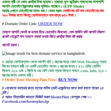
একদম ফ্রী তে কোন এক্সট্রা টাকা ছাড়ায়। তাছাড়া ফুল কন্ট্রোল প্যানেলের পাশাপাশি
আপনি ডোমেইন ট্রান্সফার করার সুবিধাও পাচ্ছেন। (EPP Mode)
আবার এখানে ডোমেইনের দামও কম। যেমন ধরুন
নেমচিপের ডট কম ডোমেইনের দাম
৭৫০ টাকার মতো কিন্তু হোস্টারপ্লানে দাম মাত্র ৬৫০ টাকা
।
# Domain Order Link:
ORDER NOW
তাহলে আপনি কেনই বা ডলার দিয়ে ডোমেইন কিনবেন! সেম সার্ভিস যদি আপনি বিকাশ
রকেট পেমেন্টে পান তাহলে অযথা ডলার কিনে এক্সট্রা টাকা নষ্ট করার
মানেই হয়না।
# এছাড়া হোস্টারপ্লান থেকে আপনি যদি ১ বছরের জন্য কোন Web Hosting প্যাক
কিনেন তাহলে ফ্রী তে একটি ডোমেইন পাবেন ১ বছরের জন্য। ৫১২ এম্বি হোস্টিং
কিনলে .xyz এবং ১ জিবি বা এর বেশি কোন প্যাক কিনলে পাবনে .com, info, xyz ১
বছরের জন্য একদম ফ্রী।
# Order Your Hosting Plan Now:
BUY NOW
# যেকোনো সমস্যার জন্য তাদের লাইভ চ্যাট এজেন্টদের সাথে কথা বলতে পারেন ২৪
ঘন্টা।
# আরও বিস্তারিত জানতে ভিজিট করুন HosterPlan ফেসবুক পেজ =>
Facebook.com/hosterplan.hp