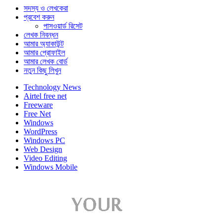
সদস্য ও লেখকেরা
প্রবেশ করুন
পাসওয়ার্ড রিসেট
লেখক নিবন্ধন
আমার অ্যাকাউন্ট
আমার প্রোফাইল
আমার লেখক বোর্ড
নতুন কিছু লিখুন
Technology News
Airtel free net
Freeware
Free Net
Windows
WordPress
Windows PC
Web Design
Video Editing
Windows Mobile