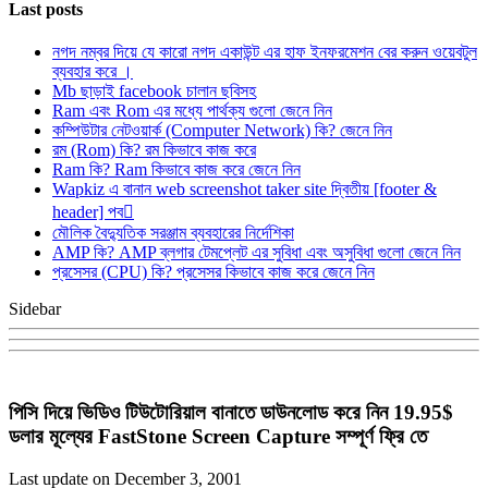
Last posts
নগদ নম্বর দিয়ে যে কারো নগদ একাউন্ট এর হাফ ইনফরমেশন বের করুন ওয়েবটুল
ব্যবহার করে ।
Mb ছাড়াই facebook চালান ছবিসহ
Ram এবং Rom এর মধ্যে পার্থক্য গুলো জেনে নিন
কম্পিউটার নেটওয়ার্ক (Computer Network) কি? জেনে নিন
রম (Rom) কি? রম কিভাবে কাজ করে
Ram কি? Ram কিভাবে কাজ করে জেনে নিন
Wapkiz এ বানান web screenshot taker site দ্বিতীয় [footer &
header] পব
মৌলিক বৈদ্যুতিক সরঞ্জাম ব্যবহারের নির্দেশিকা
AMP কি? AMP ব্লগার টেমপ্লেট এর সুবিধা এবং অসুবিধা গুলো জেনে নিন
প্রসেসর (CPU) কি? প্রসেসর কিভাবে কাজ করে জেনে নিন
Sidebar
পিসি দিয়ে ভিডিও টিউটোরিয়াল বানাতে ডাউনলোড করে নিন 19.95$
ডলার মূল্যের FastStone Screen Capture সম্পূর্ণ ফ্রি তে
Last update on December 3, 2001