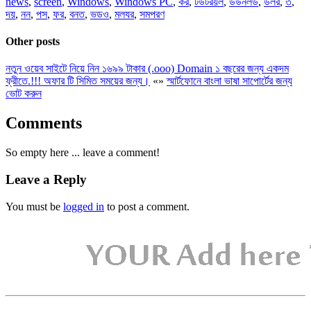
news
,
screen
,
Windows
,
Windows PC
,
কর
,
টউটরয়ল
,
ডউনলড
,
ডলর
,
ত
,
দয়
,
নন
,
পস
,
ফর
,
বনত
,
ভডও
,
মলযর
,
সমপরণ
Other posts
নতুন ওয়েব সাইটে নিয়ে নিন ১৬৯৯ টাকার (.ooo) Domain ১ বছরের জন্য একদম
ফ্রীতে.!!! অফার টি সিমিত সময়ের জন্য।
«
»
স্মার্টফোনে বাংলা ভাষা সাপোর্টের জন্য
ভোট করুন
Comments
So empty here ... leave a comment!
Leave a Reply
You must be
logged in
to post a comment.