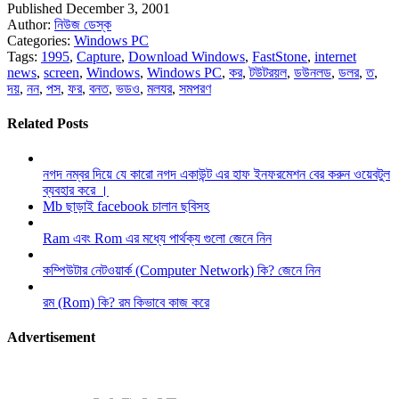
Published December 3, 2001
Author:
নিউজ ডেস্ক
Categories:
Windows PC
Tags:
1995
,
Capture
,
Download Windows
,
FastStone
,
internet
news
,
screen
,
Windows
,
Windows PC
,
কর
,
টউটরয়ল
,
ডউনলড
,
ডলর
,
ত
,
দয়
,
নন
,
পস
,
ফর
,
বনত
,
ভডও
,
মলযর
,
সমপরণ
Related Posts
নগদ নম্বর দিয়ে যে কারো নগদ একাউন্ট এর হাফ ইনফরমেশন বের করুন ওয়েবটুল
ব্যবহার করে ।
Mb ছাড়াই facebook চালান ছবিসহ
Ram এবং Rom এর মধ্যে পার্থক্য গুলো জেনে নিন
কম্পিউটার নেটওয়ার্ক (Computer Network) কি? জেনে নিন
রম (Rom) কি? রম কিভাবে কাজ করে
Advertisement