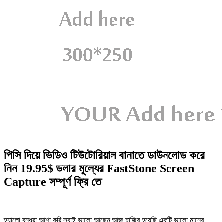
পিসি দিয়ে ভিডিও টিউটোরিয়াল বানাতে ডাউনলোড করে
নিন 19.95$ ডলার মূল্যের FastStone Screen
Capture সম্পূর্ণ ফ্রি তে
হ্যালো বন্ধুরা আশা করি সবাই ভালো আছেন আজ হাজির হয়েছি একটি ভালো মানের