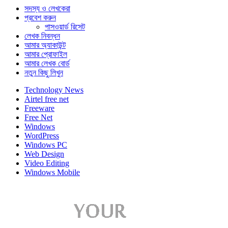
সদস্য ও লেখকেরা
প্রবেশ করুন
পাসওয়ার্ড রিসেট
লেখক নিবন্ধন
আমার অ্যাকাউন্ট
আমার প্রোফাইল
আমার লেখক বোর্ড
নতুন কিছু লিখুন
Technology News
Airtel free net
Freeware
Free Net
Windows
WordPress
Windows PC
Web Design
Video Editing
Windows Mobile