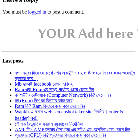
You must be
logged in
to post a comment.
Last posts
নগদ নম্বর দিয়ে যে কারো নগদ একাউন্ট এর হাফ ইনফরমেশন বের করুন ওয়েবটুল
ব্যবহার করে ।
Mb ছাড়াই facebook চালান ছবিসহ
Ram এবং Rom এর মধ্যে পার্থক্য গুলো জেনে নিন
কম্পিউটার নেটওয়ার্ক (Computer Network) কি? জেনে নিন
রম (Rom) কি? রম কিভাবে কাজ করে
Ram কি? Ram কিভাবে কাজ করে জেনে নিন
Wapkiz এ বানান web screenshot taker site দ্বিতীয় [footer &
header] পব
মৌলিক বৈদ্যুতিক সরঞ্জাম ব্যবহারের নির্দেশিকা
AMP কি? AMP ব্লগার টেমপ্লেট এর সুবিধা এবং অসুবিধা গুলো জেনে নিন
প্রসেসর (CPU) কি? প্রসেসর কিভাবে কাজ করে জেনে নিন