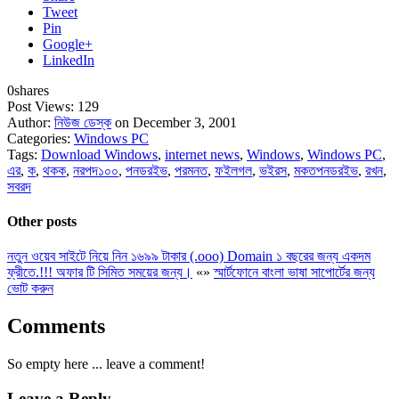
Tweet
Pin
Google+
LinkedIn
0
shares
Post Views:
129
Author:
নিউজ ডেস্ক
on December 3, 2001
Categories:
Windows PC
Tags:
Download Windows
,
internet news
,
Windows
,
Windows PC
,
এর
,
ক
,
থকক
,
নরপদ১০০
,
পনডরইভ
,
পরমনত
,
ফইলগল
,
ভইরস
,
মকতপনডরইভ
,
রখন
,
সবরদ
Other posts
নতুন ওয়েব সাইটে নিয়ে নিন ১৬৯৯ টাকার (.ooo) Domain ১ বছরের জন্য একদম
ফ্রীতে.!!! অফার টি সিমিত সময়ের জন্য।
«
»
স্মার্টফোনে বাংলা ভাষা সাপোর্টের জন্য
ভোট করুন
Comments
So empty here ... leave a comment!
Leave a Reply