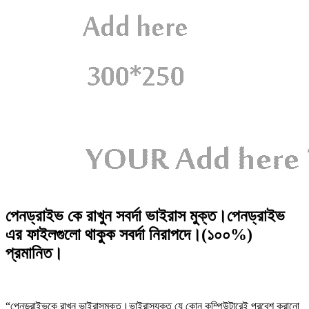
পেনড্রাইভ কে রাখুন সবর্দা ভাইরাস মুক্ত।পেনড্রাইভ
এর ফাইলগুলো থাকুক সবর্দা নিরাপদে।(১০০%)
প্রমানিত।
“পেনড্রাইভকে রাখুন ভাইরাসমুক্ত।ভাইরাসযুক্ত যে কোন কম্পিউটারেই প্রবেশ করানো