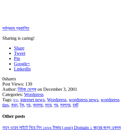
সর্বপ্রথম প্রকাশিত
Sharing is caring!
Share
Tweet
Pin
Google+
LinkedIn
0
shares
Post Views:
139
Author:
নিউজ ডেস্ক
on December 3, 2001
Categories:
Wordpress
Tags:
৮০
,
internet news
,
Wordpress
,
wordpress news
,
wordpress
tips
,
করন
,
টক
,
দয়
,
বযবসয়
,
মতর
,
শর
,
সবপনর
,
হষট
Other posts
নতুন ওয়েব সাইটে নিয়ে নিন ১৬৯৯ টাকার (.ooo) Domain ১ বছরের জন্য একদম