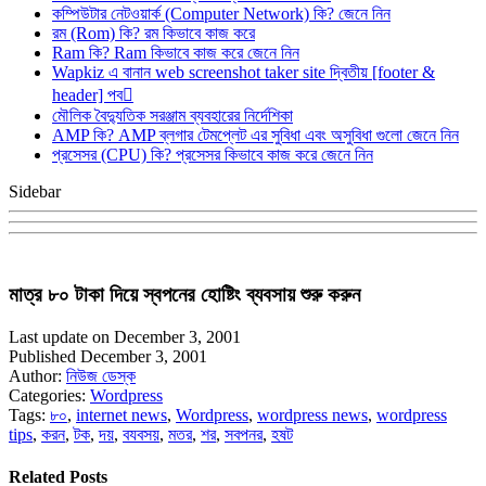
কম্পিউটার নেটওয়ার্ক (Computer Network) কি? জেনে নিন
রম (Rom) কি? রম কিভাবে কাজ করে
Ram কি? Ram কিভাবে কাজ করে জেনে নিন
Wapkiz এ বানান web screenshot taker site দ্বিতীয় [footer &
header] পব
মৌলিক বৈদ্যুতিক সরঞ্জাম ব্যবহারের নির্দেশিকা
AMP কি? AMP ব্লগার টেমপ্লেট এর সুবিধা এবং অসুবিধা গুলো জেনে নিন
প্রসেসর (CPU) কি? প্রসেসর কিভাবে কাজ করে জেনে নিন
Sidebar
মাত্র ৮০ টাকা দিয়ে স্বপনের হোষ্টিং ব্যবসায় শুরু করুন
Last update on December 3, 2001
Published December 3, 2001
Author:
নিউজ ডেস্ক
Categories:
Wordpress
Tags:
৮০
,
internet news
,
Wordpress
,
wordpress news
,
wordpress
tips
,
করন
,
টক
,
দয়
,
বযবসয়
,
মতর
,
শর
,
সবপনর
,
হষট
Related Posts