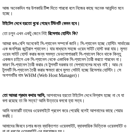
আজ অনেকদিন পর উপকারি টিপ্স দিতে পারবো বলে নিজের কাছে অনেক আনন্দিত মনে
হচ্ছে।
টাইটেল দেখে হয়তো বুঝে গেছেন টিউনটি কেমন হবে।
তো চলুন এখন একটু জেনে নিই
রিসেলার হোস্টিং কি?
আমরা কম-বেশি অনেকেই সি-প্যানেল সম্পর্কে জানি। সি-প্যানেল হচ্ছে হোস্টিং সার্ভারের
এক জনপ্রিয় কন্ট্রোল প্যানেল। যার মাধ্যমে সহজে ওয়েব সাইট হোস্ট করা যায়। মূলত
ওয়েব সাইট হোস্ট করার জন্য সমস্ত ডেভলোপাররাই সি-প্যানেল কিনে থাকে কিন্তু
একজন চাইলে এক সি-প্যানেল থেকে একাধিক সি-প্যানেল তৈরী করতে পারবেন না।
কারণ সি-প্যানেল তৈরী করার যে টুলসটি দরকার তা সেপ্যানেলের মধ্যে নাই। আর যে
টুলসটি সি-প্যানেল তৈরী করার ক্ষমতা রাখে মুলত সেটাই হচ্ছে রিসেলার হোস্টিং। সে
অপশনটির নাম WHM (Web Host Manager)।
তো আমরা প্রথম কথায় আসি,
আপনাদের হয়তো টাইটেল দেখে বিশ্বাস হচ্ছে না যে যা
বলা রয়েছে তা কি সত্য? আমি উত্তরে বলবো হ্যা সত্য।
আমি অফারটি তাদের ওয়েবসাইটে প্রবেশ করে পেয়েছি বলেই আপনাদের কাছে শেয়ার
করছি।
আমাদের জিবনে চলার জন্য ব্যাক্তিগত ওয়েবসাইট, ব্যাবসায়িক ভিত্তিক ওয়েবসাইট ও
না না ধরণের ওয়েবসাইট এর প্রয়োজন হয়।