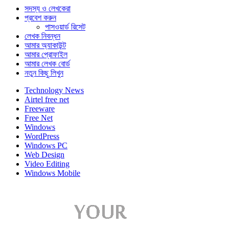
সদস্য ও লেখকেরা
প্রবেশ করুন
পাসওয়ার্ড রিসেট
লেখক নিবন্ধন
আমার অ্যাকাউন্ট
আমার প্রোফাইল
আমার লেখক বোর্ড
নতুন কিছু লিখুন
Technology News
Airtel free net
Freeware
Free Net
Windows
WordPress
Windows PC
Web Design
Video Editing
Windows Mobile