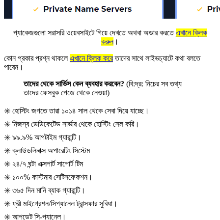
প্যাকেজগুলো সরাসরি ওয়েবসাইটে গিয়ে দেখতে অথবা অডার করতে
এখানে ক্লিক
করুন
।
কোন প্রকার প্রশ্ন থাকলে
এখানে ক্লিক করে
তাদের সাথে লাইভচ্যাটে কথা বলতে
পারেন।
তাদের থেকে সার্ভিস কেন ব্যবহার করবেন?
(বি:দ্র: নিচের সব তথ্য
তাদের ফেসবুক পেজে থেকে নেওয়া)
✳️
হোস্টিং জগতে তারা ১০১৪ সাল থেকে সেবা দিয়ে যাচ্ছে।
✳️
নিজস্ব ডেডিকেটেড সার্ভার থেকে হোস্টিং সেল করি।
✳️
৯৯.৯% আপটাইম গ্যারান্টি।
✳️
ক্লাউডলিনাক্স অপারেটিং সিস্টেম
✳️
২৪/৭ ঘন্টা এক্সপার্ট সাপোর্ট টিম
✳️
১০০% কাস্টমার সেটিসফেকশন।
✳️
৩৬৫ দিন মানি ব্যাক গ্যারান্টি।
✳️
ফ্রী মাইগ্রেশন/সিপ্যানেল ট্রান্সফার সুবিধা।
✳️
আপডেট সি-প্যানেল।