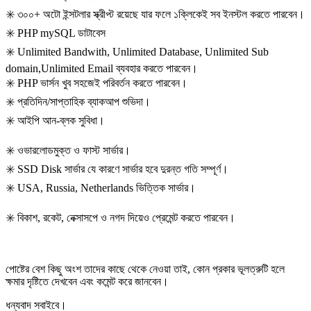
✳️
৩০০+ অটো ইন্সটলার স্ক্রীপ্ট রয়েছে যার ফলে ১ক্লিকেই সব ইনস্টল করতে পারবেন।
✳️
PHP mySQL ডাটাবেস
✳️
Unlimited Bandwith, Unlimited Database, Unlimited Sub
domain,Unlimited Email ব্যবহার করতে পারবেন।
✳️
PHP ভার্সন খুব সহজেই পরিবর্তন করতে পারবেন।
✳️
প্রতিদিন/সাপ্তাহিক ব্যাকআপ শুভিদা।
✳️
আইপি আন-ব্লক সুবিধা।
✳️
ওভারলোডমুক্ত ও ফাস্ট সার্ভার।
✳️
SSD Disk সার্ভার যে কারণে সার্ভার হবে দুরন্ত গতি সম্পূর্ণ।
✳️
USA, Russia, Netherlands ভিত্তিক সার্ভার।
✳️
বিকাশ, রকেট, নেক্সাসপে ও নগদ দিয়েও প্রেমেন্ট করতে পারবেন।
পোষ্টের বেশ কিছু অংশ তাদের কাছে থেকে নেওয়া তাই, কোন প্রকার ভূলত্রুটি হলে
ক্ষমার দৃষ্টিতে দেখবেন এবং কমেন্ট করে জানবেন।
ধন্যবাদ সবাইবে।