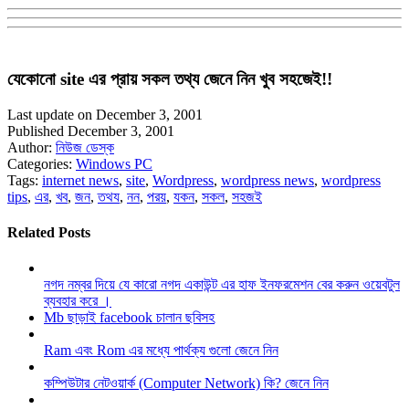
যেকোনো site এর প্রায় সকল তথ্য জেনে নিন খুব সহজেই!!
Last update on December 3, 2001
Published December 3, 2001
Author:
নিউজ ডেস্ক
Categories:
Windows PC
Tags:
internet news
,
site
,
Wordpress
,
wordpress news
,
wordpress
tips
,
এর
,
খব
,
জন
,
তথয
,
নন
,
পরয়
,
যকন
,
সকল
,
সহজই
Related Posts
নগদ নম্বর দিয়ে যে কারো নগদ একাউন্ট এর হাফ ইনফরমেশন বের করুন ওয়েবটুল
ব্যবহার করে ।
Mb ছাড়াই facebook চালান ছবিসহ
Ram এবং Rom এর মধ্যে পার্থক্য গুলো জেনে নিন
কম্পিউটার নেটওয়ার্ক (Computer Network) কি? জেনে নিন