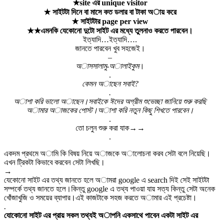
★site এর unique visitor
★ সাইটটা দিনে বা মাসে কত ডলার বা টাকা অায় করে
★ সাইটটার page per view
★★এমনকি যেকোনো দুটো সাইট এর মধ্যে তুলনাও করতে পারবেন।
ইত্যাদি…ইত্যাদি….
জানতে পারবেন খুব সহজেই।
–
অাসসালামু-অালাইকুম
।
.
কেমন অাছেন সবাই?
.
অাশা করি ভালো অাছেন।সবাইকে ঈদের অগ্রীম শুভেচ্ছা জানিয়ে শুরু করছি
অামার অাজকের পোস্ট।অাশা করি নতুন কিছু শিখতে পারবেন।
.
তো চলুন শুরু করা যাক→→
.
একদম প্রথমে অামি কি বিষয় নিয়ে অাজকে অালোচনা করব সেটা বলে নিয়েছি।
এখন ট্রিকটা কিভাবে করবেন সেটা লিখছি।
→
যেকোনো সাইট এর তথ্য জানতে হলে অামরা google এ search দিই সেই সাইটটা
সম্পর্কে তথ্য জানতে হলে।কিন্তু google এ তথ্য পাওয়া যায় সত্য কিন্তু সেটা অনেক
খোঁজাখুজি ও সময়ের ব্যাপার।এই কাজটাকে সহজ করতে অামার এই প্রচেষ্টা।
.
যোকোনো সাইট এর প্রায় সকল তথ্যই অাপনি একসাথে পাবেন একটা সাইট এর