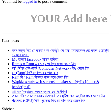
You must be
logged in
to post a comment.
Last posts
নগদ নম্বর দিয়ে যে কারো নগদ একাউন্ট এর হাফ ইনফরমেশন বের করুন ওয়েবটুল
ব্যবহার করে ।
Mb ছাড়াই facebook চালান ছবিসহ
Ram এবং Rom এর মধ্যে পার্থক্য গুলো জেনে নিন
কম্পিউটার নেটওয়ার্ক (Computer Network) কি? জেনে নিন
রম (Rom) কি? রম কিভাবে কাজ করে
Ram কি? Ram কিভাবে কাজ করে জেনে নিন
Wapkiz এ বানান web screenshot taker site দ্বিতীয় [footer &
header] পব
মৌলিক বৈদ্যুতিক সরঞ্জাম ব্যবহারের নির্দেশিকা
AMP কি? AMP ব্লগার টেমপ্লেট এর সুবিধা এবং অসুবিধা গুলো জেনে নিন
প্রসেসর (CPU) কি? প্রসেসর কিভাবে কাজ করে জেনে নিন
Sidebar