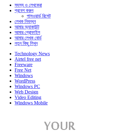
সদস্য ও লেখকেরা
প্রবেশ করুন
পাসওয়ার্ড রিসেট
লেখক নিবন্ধন
আমার অ্যাকাউন্ট
আমার প্রোফাইল
আমার লেখক বোর্ড
নতুন কিছু লিখুন
Technology News
Airtel free net
Freeware
Free Net
Windows
WordPress
Windows PC
Web Design
Video Editing
Windows Mobile