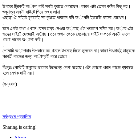
.
উপরের ট্রিকটি অাশা করি সবাই বুঝতে পেরেছেন।কারণ এটা তেমন কঠিন কিছু নয়।
শুধুমাত্র একটা সাইটে গিয়ে তথ্য জানা
এছাড়া ঐ সাইটে ঢুকলেই সব বুঝতে পারবেন যদি অাপনি ইংরেজি ভালো বোঝেন।
.
তবে একটা কথা ওখানে যেসব তথ্য দেওয়া অাছে ওটা শতভাগ সঠিক নয়।অার এটা
ওদের সাইটে দেওয়াই অাছ।তবে ওখান থেকে যেকোনো সাইট সম্পর্কে একটা ভালো
ধারণা পাবেন অাশা করি।
.
পোস্টটি অাপনার উপকারে অাসলে উৎসাহ দিতে ভুলবেন না।কারণ উৎসাহই মানুষকে
পরবর্তী কাজের জন্য অাগ্রহী করে তোলে।
.
বিঃদ্রঃ পোস্টটি মানুষের ভালোর উদ্দেশ্যে লেখা হয়েছে।এটা কোনো খারাপ কাজে ব্যবহৃত
হলে লেখক দায়ী নয়।
.
(ধন্যবাদ)
সর্বপ্রথম প্রকাশিত
Sharing is caring!
Share