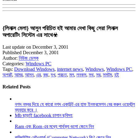
{লিনাক্স মেলা} আসুন পরিচিত হই আমার দেখা কিছু সেরা লিনাক্স
অপারেটিং সিস্টেম এর সাথে☣
Last update on December 3, 2001
Published December 3, 2001
Author:
নিউজ ডেস্ক
Categories:
Windows PC
Tags:
Download Windows
,
internet news
,
Windows
,
Windows PC
,
অপরট
,
আমর
,
আসন
,
এর
,
কছ
,
দখ
,
পরচত
,
মল
,
লনকস
,
সথ
,
সর
,
সসটম
,
হই
Related Posts
নগদ নম্বর দিয়ে যে কারো নগদ একাউন্ট এর হাফ ইনফরমেশন বের করুন ওয়েবটুল
ব্যবহার করে ।
Mb ছাড়াই facebook চালান ছবিসহ
Ram এবং Rom এর মধ্যে পার্থক্য গুলো জেনে নিন
কম্পিউটার নেটওয়ার্ক (Computer Network) কি? জেনে নিন