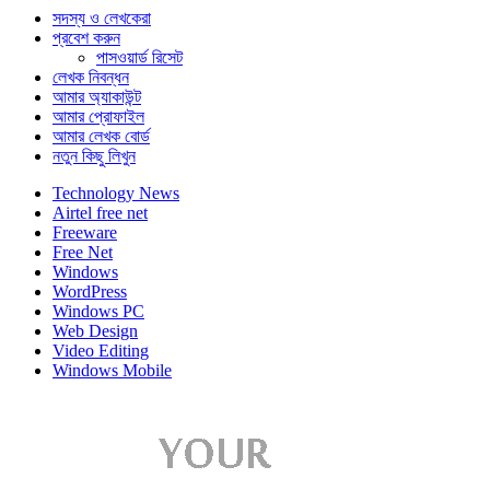
সদস্য ও লেখকেরা
প্রবেশ করুন
পাসওয়ার্ড রিসেট
লেখক নিবন্ধন
আমার অ্যাকাউন্ট
আমার প্রোফাইল
আমার লেখক বোর্ড
নতুন কিছু লিখুন
Technology News
Airtel free net
Freeware
Free Net
Windows
WordPress
Windows PC
Web Design
Video Editing
Windows Mobile