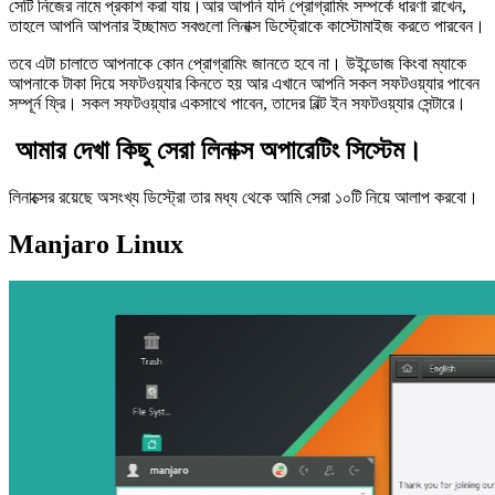
সেটি নিজের নামে প্রকাশ করা যায়।আর আপনি যদি প্রোগ্রামিং সম্পর্কে ধারণা রাখেন,
তাহলে আপনি আপনার ইচ্ছামত সবগুলো লিনাক্স ডিস্ট্রোকে কাস্টোমাইজ করতে পারবেন।
তবে এটা চালাতে আপনাকে কোন প্রোগ্রামিং জানতে হবে না। উইন্ডোজ কিংবা ম্যাকে
আপনাকে টাকা দিয়ে সফটওয়্যার কিনতে হয় আর এখানে আপনি সকল সফটওয়্যার পাবেন
সম্পূর্ন ফ্রি। সকল সফটওয়্যার একসাথে পাবেন, তাদের বিল্ট ইন সফটওয়্যার সেন্টারে।
আমার দেখা কিছু সেরা লিনাক্স অপারেটিং সিস্টেম।
লিনাক্সের রয়েছে অসংখ্য ডিস্ট্রো তার মধ্য থেকে আমি সেরা ১০টি নিয়ে আলাপ করবো।
Manjaro Linux