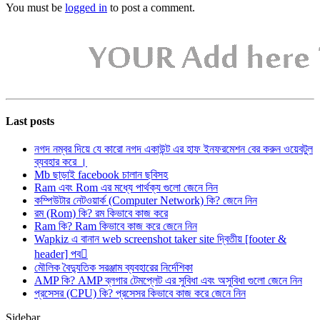
You must be
logged in
to post a comment.
Last posts
নগদ নম্বর দিয়ে যে কারো নগদ একাউন্ট এর হাফ ইনফরমেশন বের করুন ওয়েবটুল
ব্যবহার করে ।
Mb ছাড়াই facebook চালান ছবিসহ
Ram এবং Rom এর মধ্যে পার্থক্য গুলো জেনে নিন
কম্পিউটার নেটওয়ার্ক (Computer Network) কি? জেনে নিন
রম (Rom) কি? রম কিভাবে কাজ করে
Ram কি? Ram কিভাবে কাজ করে জেনে নিন
Wapkiz এ বানান web screenshot taker site দ্বিতীয় [footer &
header] পব
মৌলিক বৈদ্যুতিক সরঞ্জাম ব্যবহারের নির্দেশিকা
AMP কি? AMP ব্লগার টেমপ্লেট এর সুবিধা এবং অসুবিধা গুলো জেনে নিন
প্রসেসর (CPU) কি? প্রসেসর কিভাবে কাজ করে জেনে নিন
Sidebar