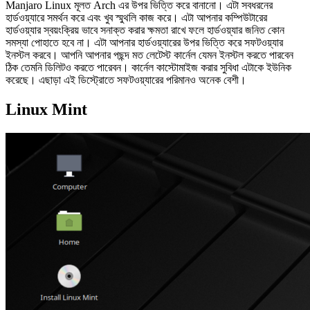
Manjaro Linux মূলত Arch এর উপর ভিত্তি করে বানানো। এটা সবধরনের
হার্ডওয়্যারে সমর্থন করে এবং খুব স্মুথলি কাজ করে। এটা আপনার কম্পিউটারের
হার্ডওয়্যার স্বয়ংক্রিয় ভাবে সনাক্ত করার ক্ষমতা রাখে ফলে হার্ডওয়্যার জনিত কোন
সমস্যা পোহাতে হবে না। এটা আপনার হার্ডওয়্যারের উপর ভিত্তি করে সফটওয়্যার
ইনস্টল করবে। আপনি আপনার পছন্দ মত লেটেস্ট কার্নেল যেমন ইনস্টল করতে পারবেন
ঠিক তেমনি ‍ডিলিটও করতে পারেবন। কার্নেল কাস্টোমাইজ করার সুবিধা এটাকে ইউনিক
করেছে। এছাড়া এই ডিস্ট্রোতে সফটওয়্যারের পরিমানও অনেক বেশী।
Linux Mint