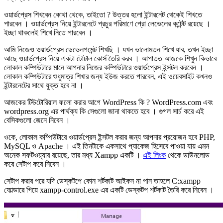
ওয়ার্ডপ্রেস শিখবেন কোথা থেকে, তাইতো ? উত্তর হলো ইন্টারনেট থেকেই শিখতে
পারবেন । ওয়ার্ডপ্রেস নিয়ে ইন্টারনেটে প্রচুর পরিমাণে প্রো লেভেলের কন্টেন্ট রয়েছে ।
ইচ্ছা থাকলেই শিখে নিতে পারবেন ।
আমি নিজেও ওয়ার্ডপ্রেস ডেভেলপমেন্ট শিখছি । যখন ভালোমতন শিখে যাব, তখন ইচ্ছা
আছে ওয়ার্ডপ্রেস নিয়ে একটা টোটাল কোর্স তৈরি করব । আপাতত আজকে শিখুন কিভাবে
লোকাল কম্পিউটারে মানে আপনার নিজের কম্পিউটারে ওয়ার্ডপ্রেস ইন্সটল করবেন ।
লোকাল কম্পিউটারে শুধুমাত্র শিখার জন্য ইউজ করতে পারবেন, এই ওয়েবসাইট কখনও
ইন্টারনেটের সাথে যুক্ত হবে না ।
আজকের টিউটোরিয়াল ফলো করার আগে WordPress কি ? WordPress.com এবং
wordpress.org এর পার্থক্য কি সেগুলো জানা থাকতে হবে । গুগল সার্চ করে এই
বেসিকগুলো জেনে নিবেন ।
ওকে, লোকাল কম্পিউটারে ওয়ার্ডপ্রেস ইন্সটল করার জন্য আপনার প্রয়োজন হবে PHP,
MySQL ও Apache । এই তিনটাকে একসাথে প্যাকেজ হিসেবে পাওয়া যায় এমন
অনেক সফটওয়্যার রয়েছে, তার মধ্য Xampp একটি ।
এই লিংক
থেকে ডাউনলোড
করে সেটাপ করে নিবেন ।
সেটাপ করার পরে যদি ডেস্কটপে কোন শর্টকাট আইকন না পান তাহলে C:xampp
ফোল্ডারে গিয়ে xampp-control.exe এর একটি ডেস্কটপ শর্টকাট তৈরি করে নিবেন ।