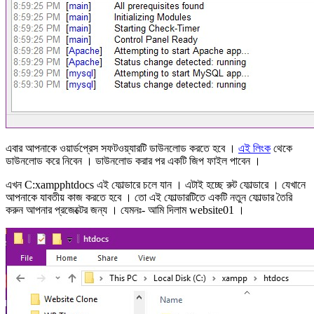
এবার আপনাকে ওয়ার্ডপ্রেস সফটওয়্যারটি ডাউনলোড করতে হবে ।
এই লিংক
থেকে
ডাউনলোড করে নিবেন । ডাউনলোড করার পর একটি জিপ ফাইল পাবেন ।
এখন C:xampphtdocs এই ফোল্ডারে চলে যান । এটাই হচ্ছে রুট ফোল্ডারে । যেখানে
আপনাকে যাবতীয় কাজ করতে হবে । তো এই ফোল্ডারটিতে একটি নতুন ফোল্ডার তৈরি
করুন আপনার প্রজেক্টের জন্য । যেমনঃ- আমি দিলাম website01 ।