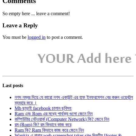
Comments
So empty here ... leave a comment!
Leave a Reply
You must be
logged in
to post a comment.
Last posts
নগদ নম্বর দিয়ে যে কারো নগদ একাউন্ট এর হাফ ইনফরমেশন বের করুন ওয়েবটুল
ব্যবহার করে ।
Mb ছাড়াই facebook চালান ছবিসহ
Ram এবং Rom এর মধ্যে পার্থক্য গুলো জেনে নিন
কম্পিউটার নেটওয়ার্ক (Computer Network) কি? জেনে নিন
রম (Rom) কি? রম কিভাবে কাজ করে
Ram কি? Ram কিভাবে কাজ করে জেনে নিন
Wapkiz এ বানান web screenshot taker site দ্বিতীয় [footer &