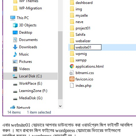
এবার website01 ফোল্ডারে আপনার ডাউনলোড করা ওয়ার্ডপ্রেস জিপ ফাইলটি আনজিপ
করুন । মনে রাখবেন জিপ ফাইলের wordpress ফোল্ডারের ভিতরের ফাইলগুলো
আনজিপ করবেন । wordpress ফোল্ডারটি নয় ।