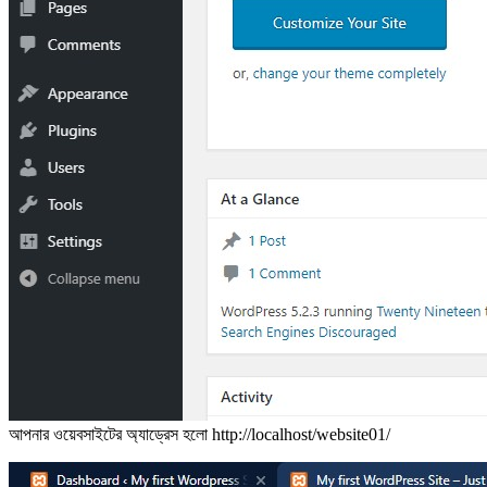
আপনার ওয়েবসাইটের অ্যাড্রেস হলো http://localhost/website01/