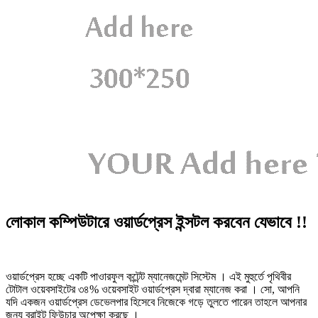
লোকাল কম্পিউটারে ওয়ার্ডপ্রেস ইন্সটল করবেন যেভাবে !!
ওয়ার্ডপ্রেস হচ্ছে একটি পাওারফুল কন্টেন্ট ম্যানেজমেন্ট সিস্টেম । এই মুহুর্তে পৃথিবীর
টোটাল ওয়েবসাইটের ৩৪% ওয়েবসাইট ওয়ার্ডপ্রেস দ্বারা ম্যানেজ করা । সো, আপনি
যদি একজন ওয়ার্ডপ্রেস ডেভেলপার হিসেবে নিজেকে গড়ে তুলতে পারেন তাহলে আপনার
জন্য ব্রাইট ফিউচার অপেক্ষা করছে ।