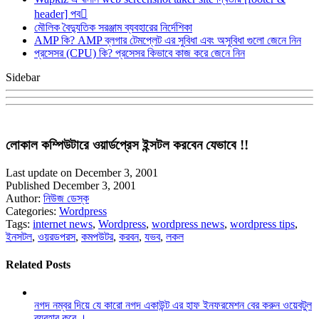
header] পব
মৌলিক বৈদ্যুতিক সরঞ্জাম ব্যবহারের নির্দেশিকা
AMP কি? AMP ব্লগার টেমপ্লেট এর সুবিধা এবং অসুবিধা গুলো জেনে নিন
প্রসেসর (CPU) কি? প্রসেসর কিভাবে কাজ করে জেনে নিন
Sidebar
লোকাল কম্পিউটারে ওয়ার্ডপ্রেস ইন্সটল করবেন যেভাবে !!
Last update on December 3, 2001
Published December 3, 2001
Author:
নিউজ ডেস্ক
Categories:
Wordpress
Tags:
internet news
,
Wordpress
,
wordpress news
,
wordpress tips
,
ইনসটল
,
ওয়রডপরস
,
কমপউটর
,
করবন
,
যভব
,
লকল
Related Posts
নগদ নম্বর দিয়ে যে কারো নগদ একাউন্ট এর হাফ ইনফরমেশন বের করুন ওয়েবটুল
ব্যবহার করে ।