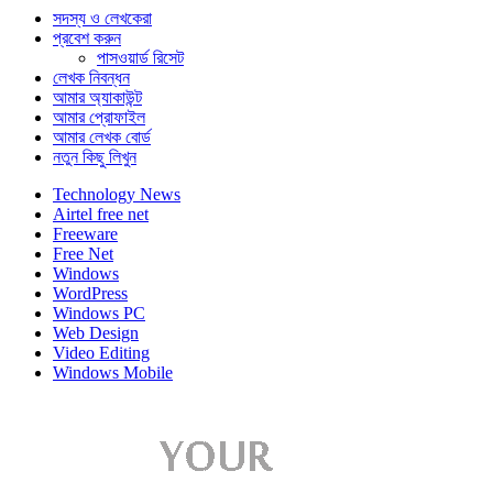
সদস্য ও লেখকেরা
প্রবেশ করুন
পাসওয়ার্ড রিসেট
লেখক নিবন্ধন
আমার অ্যাকাউন্ট
আমার প্রোফাইল
আমার লেখক বোর্ড
নতুন কিছু লিখুন
Technology News
Airtel free net
Freeware
Free Net
Windows
WordPress
Windows PC
Web Design
Video Editing
Windows Mobile