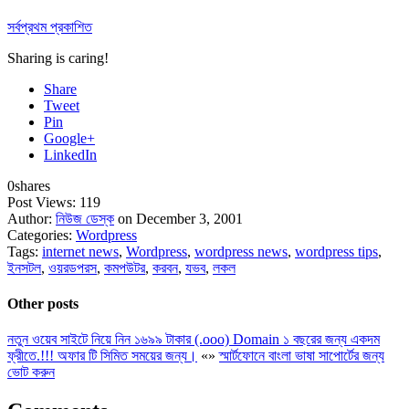
সর্বপ্রথম প্রকাশিত
Sharing is caring!
Share
Tweet
Pin
Google+
LinkedIn
0
shares
Post Views:
119
Author:
নিউজ ডেস্ক
on December 3, 2001
Categories:
Wordpress
Tags:
internet news
,
Wordpress
,
wordpress news
,
wordpress tips
,
ইনসটল
,
ওয়রডপরস
,
কমপউটর
,
করবন
,
যভব
,
লকল
Other posts
নতুন ওয়েব সাইটে নিয়ে নিন ১৬৯৯ টাকার (.ooo) Domain ১ বছরের জন্য একদম
ফ্রীতে.!!! অফার টি সিমিত সময়ের জন্য।
«
»
স্মার্টফোনে বাংলা ভাষা সাপোর্টের জন্য
ভোট করুন