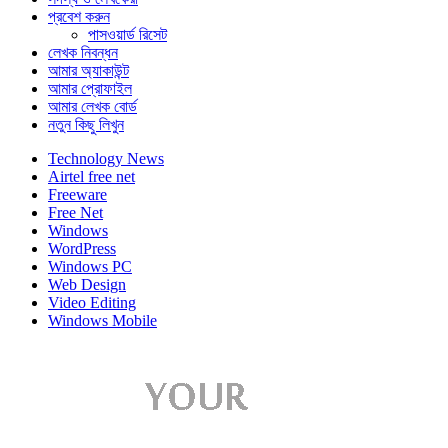
প্রবেশ করুন
পাসওয়ার্ড রিসেট
লেখক নিবন্ধন
আমার অ্যাকাউন্ট
আমার প্রোফাইল
আমার লেখক বোর্ড
নতুন কিছু লিখুন
Technology News
Airtel free net
Freeware
Free Net
Windows
WordPress
Windows PC
Web Design
Video Editing
Windows Mobile