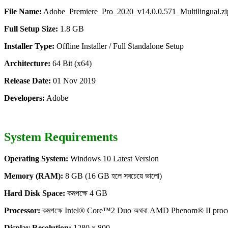
File Name:
Adobe_Premiere_Pro_2020_v14.0.0.571_Multilingual.zi
Full Setup Size:
1.8 GB
Installer Type:
Offline Installer / Full Standalone Setup
Architecture:
64 Bit (x64)
Release Date:
01 Nov 2019
Developers:
Adobe
System Requirements
Operating System:
Windows 10 Latest Version
Memory (RAM):
8 GB (16 GB হলে সবচেয়ে ভালো)
Hard Disk Space:
কমপক্ষে 4 GB
Processor:
কমপক্ষে Intel® Core™2 Duo অথবা AMD Phenom® II proces
Display Resolution:
1280 x 800.