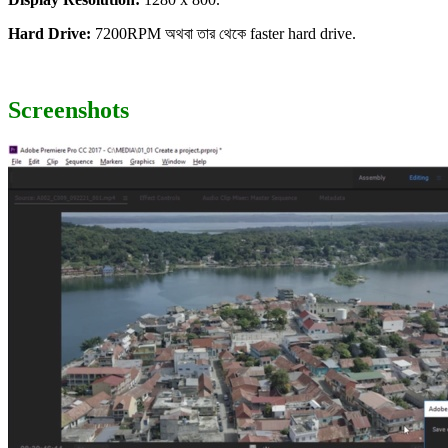
Hard Drive:
7200RPM অথবা তার থেকে faster hard drive.
Screenshots