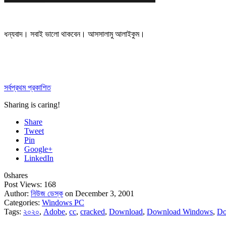
ধন্যবাদ। সবাই ভালো থাকবেন। আসসালামু আলাইকুম।
সর্বপ্রথম প্রকাশিত
Sharing is caring!
Share
Tweet
Pin
Google+
LinkedIn
0
shares
Post Views:
168
Author:
নিউজ ডেস্ক
on December 3, 2001
Categories:
Windows PC
Tags:
২০২০
,
Adobe
,
cc
,
cracked
,
Download
,
Download Windows
,
Do