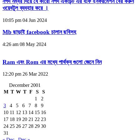
নগদ নম্বর দিয়ে যে কারো নগদ একাউন্ট এর হাফ ইনফরমেশন বের করুন
ওয়েবটুল ব্যবহার করে ।
10:05 pm
04 Jun 2024
Mb ছাড়াই facebook চালান ছবিসহ
4:26 am
08 May 2024
Ram এবং Rom এর মধ্যে পার্থক্য গুলো জেনে নিন
12:20 pm
26 Mar 2022
December 2001
M
T
W
T
F
S
S
1
2
3
4
5
6
7
8
9
10
11
12
13
14
15
16
17
18
19
20
21
22
23
24
25
26
27
28
29
30
31
« Dec
Dec »