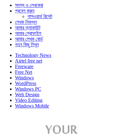
সদস্য ও লেখকেরা
প্রবেশ করুন
পাসওয়ার্ড রিসেট
লেখক নিবন্ধন
আমার অ্যাকাউন্ট
আমার প্রোফাইল
আমার লেখক বোর্ড
নতুন কিছু লিখুন
Technology News
Airtel free net
Freeware
Free Net
Windows
WordPress
Windows PC
Web Design
Video Editing
Windows Mobile