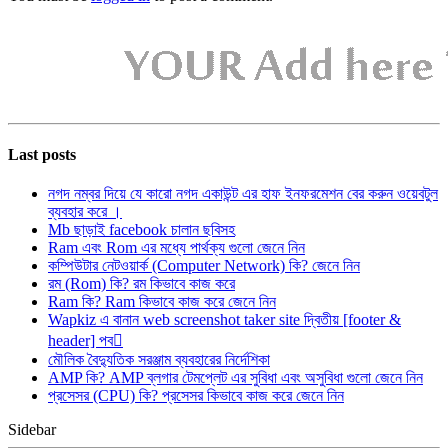
Last posts
নগদ নম্বর দিয়ে যে কারো নগদ একাউন্ট এর হাফ ইনফরমেশন বের করুন ওয়েবটুল
ব্যবহার করে ।
Mb ছাড়াই facebook চালান ছবিসহ
Ram এবং Rom এর মধ্যে পার্থক্য গুলো জেনে নিন
কম্পিউটার নেটওয়ার্ক (Computer Network) কি? জেনে নিন
রম (Rom) কি? রম কিভাবে কাজ করে
Ram কি? Ram কিভাবে কাজ করে জেনে নিন
Wapkiz এ বানান web screenshot taker site দ্বিতীয় [footer &
header] পব
মৌলিক বৈদ্যুতিক সরঞ্জাম ব্যবহারের নির্দেশিকা
AMP কি? AMP ব্লগার টেমপ্লেট এর সুবিধা এবং অসুবিধা গুলো জেনে নিন
প্রসেসর (CPU) কি? প্রসেসর কিভাবে কাজ করে জেনে নিন
Sidebar