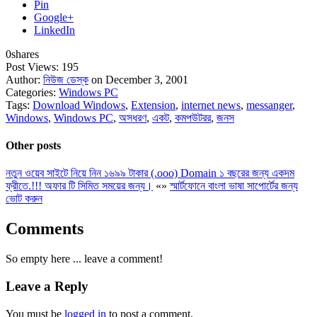
Pin
Google+
LinkedIn
0
shares
Post Views:
195
Author:
নিউজ ডেস্ক
on December 3, 2001
Categories:
Windows PC
Tags:
Download Windows
,
Extension
,
internet news
,
messanger
,
Windows
,
Windows PC
,
অসধরণ
,
একট
,
কমপউটরর
,
জনস
Other posts
নতুন ওয়েব সাইটে নিয়ে নিন ১৬৯৯ টাকার (.ooo) Domain ১ বছরের জন্য একদম
ফ্রীতে.!!! অফার টি সিমিত সময়ের জন্য।
«
»
স্মার্টফোনে বাংলা ভাষা সাপোর্টের জন্য
ভোট করুন
Comments
So empty here ... leave a comment!
Leave a Reply
You must be
logged in
to post a comment.