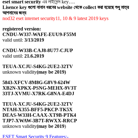
eset smart security
এর লাইসেন্স key….
Lisence key গুলো নানান ধরনের website থেকে collect করা হয়েছে শুধু মাত্র
আপনাদের জন্য
nod32 eset internet security11, 10 & 9 latest 2019 keys
registered version:
CNDU-W337-WAFE-EUU9-F55M
valid until:
3/13/2019
CNDU-W33B-CAJ8-8U77-CJUP
valid until:
21.6.2019
TEUA-XCJU-S4KG-2UE2-32TV
unknown validity
(may be 2019)
5843-XFCV-8M8G-G8V9-624W
XB2N-XPKX-PSNG-MEHX-9V3T
33TJ-XVMU-X7RK-G8NA-E4DJ
TEUA-XCJU-S4KG-2UE2-32TV
NTAH-X355-BFF5-PKCP-TK5X
DEAS-W33H-CAAX-XT9B-PTK4
TJP7-XWAW-3B7T-RWXX-RRCP
unknown validity
(may be 2019
)
ESET Smart Security 9 Features:-