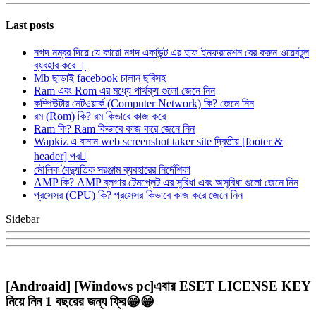
Last posts
নগদ নম্বর দিয়ে যে কারো নগদ একাউন্ট এর হাফ ইনফরমেশন বের করুন ওয়েবটুল
ব্যবহার করে ।
Mb ছাড়াই facebook চালান ছবিসহ
Ram এবং Rom এর মধ্যে পার্থক্য গুলো জেনে নিন
কম্পিউটার নেটওয়ার্ক (Computer Network) কি? জেনে নিন
রম (Rom) কি? রম কিভাবে কাজ করে
Ram কি? Ram কিভাবে কাজ করে জেনে নিন
Wapkiz এ বানান web screenshot taker site দ্বিতীয় [footer &
header] পব
মৌলিক বৈদ্যুতিক সরঞ্জাম ব্যবহারের নির্দেশিকা
AMP কি? AMP ব্লগার টেমপ্লেট এর সুবিধা এবং অসুবিধা গুলো জেনে নিন
প্রসেসর (CPU) কি? প্রসেসর কিভাবে কাজ করে জেনে নিন
Sidebar
[Androaid] [Windows pc]এবার ESET LICENSE KEY
নিয়ে নিন 1 বছরের জন্য ফ্রি😁😁