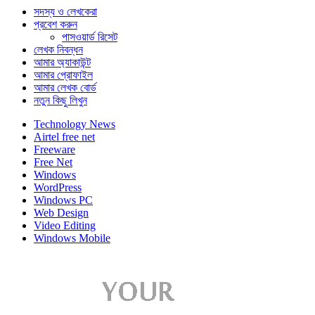
সদস্য ও লেখকেরা
প্রবেশ করুন
পাসওয়ার্ড রিসেট
লেখক নিবন্ধন
আমার অ্যাকাউন্ট
আমার প্রোফাইল
আমার লেখক বোর্ড
নতুন কিছু লিখুন
Technology News
Airtel free net
Freeware
Free Net
Windows
WordPress
Windows PC
Web Design
Video Editing
Windows Mobile