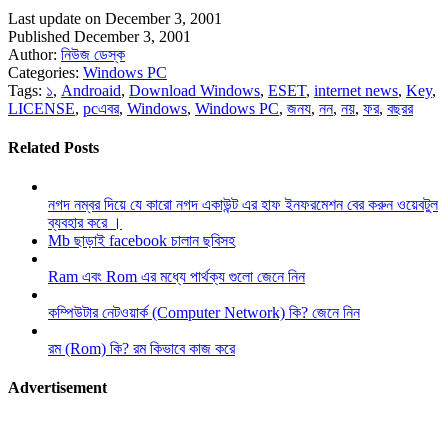
Last update on December 3, 2001
Published December 3, 2001
Author:
নিউজ ডেস্ক
Categories:
Windows PC
Tags:
১
,
Androaid
,
Download Windows
,
ESET
,
internet news
,
Key
,
LICENSE
,
pcএবর
,
Windows
,
Windows PC
,
জনয
,
নন
,
নয়
,
ফর
,
বছরর
Related Posts
নগদ নম্বর দিয়ে যে কারো নগদ একাউন্ট এর হাফ ইনফরমেশন বের করুন ওয়েবটুল
ব্যবহার করে ।
Mb ছাড়াই facebook চালান ছবিসহ
Ram এবং Rom এর মধ্যে পার্থক্য গুলো জেনে নিন
কম্পিউটার নেটওয়ার্ক (Computer Network) কি? জেনে নিন
রম (Rom) কি? রম কিভাবে কাজ করে
Advertisement