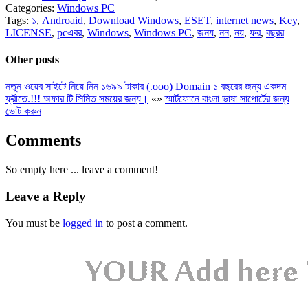
Categories:
Windows PC
Tags:
১
,
Androaid
,
Download Windows
,
ESET
,
internet news
,
Key
,
LICENSE
,
pcএবর
,
Windows
,
Windows PC
,
জনয
,
নন
,
নয়
,
ফর
,
বছরর
Other posts
নতুন ওয়েব সাইটে নিয়ে নিন ১৬৯৯ টাকার (.ooo) Domain ১ বছরের জন্য একদম
ফ্রীতে.!!! অফার টি সিমিত সময়ের জন্য।
«
»
স্মার্টফোনে বাংলা ভাষা সাপোর্টের জন্য
ভোট করুন
Comments
So empty here ... leave a comment!
Leave a Reply
You must be
logged in
to post a comment.