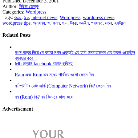
Published December 3, 2001
Author:
নিউজ ডেস্ক
Categories:
Wordpress
Tags:
৩৩০
,
৯০
,
internet news
,
Wordpress
,
wordpress news
,
wordpress tips
,
অনযনয
,
ও
,
কনন
,
ছড়
,
টকয়
,
ডমইন
,
পরযনত
,
মতর
,
হসটয়ও
Related Posts
নগদ নম্বর দিয়ে যে কারো নগদ একাউন্ট এর হাফ ইনফরমেশন বের করুন ওয়েবটুল
ব্যবহার করে ।
Mb ছাড়াই facebook চালান ছবিসহ
Ram এবং Rom এর মধ্যে পার্থক্য গুলো জেনে নিন
কম্পিউটার নেটওয়ার্ক (Computer Network) কি? জেনে নিন
রম (Rom) কি? রম কিভাবে কাজ করে
Advertisement