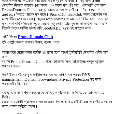
আজ আপনাদেরকে একটি বিষয় জানানোর জন্য পোস্ট করছি। সেটি হলো .com
ডোমেইন কিনতে পারবেন এখন মাত্র ৩৩০ টাকায় যত খুশি তত। কোম্পানি নেম হলো
PromoDomain.Club। এছাড়া আরও অনেক ডোমেইন (.info, .xyz, .club,
.net etc) কিনতে পারবেন কম দামে। PromoDomain.Club সকল ডোমেইন কম
দামে বিক্রি করে সব সময়। এছাড়া web hosting ও কম দামে বিক্রি করে। তবে কম
দাম দেখে সার্ভিস নিয়ে চিন্তিত হওয়ার কিছু নেই। তারা খুব ভালো সার্ভিস দেয়। আমি
নিজেই তাদের সার্ভিস ইউজ করি SportsXBD.xyz এই সাইটের জন্য।
সাইট লিংকঃ
PromoDomain.Club
💳 পেমেন্ট করতে পারবেন বিকাশ, রকেট, নগদে
অর্ডার করে পেমেন্ট করার সর্বোচ্চ ২৪ ঘন্টার মধ্যে অথবা ইন্সট্যান্টলি ডোমেইন এক্টিভ হয়ে
যাবে।
আপনি PromoDomain.Club থেকে ডোমেইন নিলে ডোমেইনের সম্পূর্ণ কন্ট্রোল
প্যানেল পাবেন।
প্রতিটি ডোমেইনের ফুল কন্ট্রোল প্যানেল সহ আপনি সাথ পাবেন DNS
management, Domain Forwarding, Privacy Protection সহ সকল
প্রয়োজনীয় ফিচার।
এছাড়া তারা ৩ টি প্যাকেজে ওয়েব হোস্টিং অফার করে। ৫ জিবি, ১০ জিবি এবং ২০
জিবি।
যেকোনো হোস্টিং প্যাকেজ ১ বছরের জন্য কিনলে সাথে একটি .Com ডোমেইন ১ বছরের
জন্য একদম ফ্রীতে পাবেন।