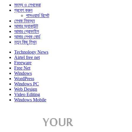
সদস্য ও লেখকেরা
প্রবেশ করুন
পাসওয়ার্ড রিসেট
লেখক নিবন্ধন
আমার অ্যাকাউন্ট
আমার প্রোফাইল
আমার লেখক বোর্ড
নতুন কিছু লিখুন
Technology News
Airtel free net
Freeware
Free Net
Windows
WordPress
Windows PC
Web Design
Video Editing
Windows Mobile