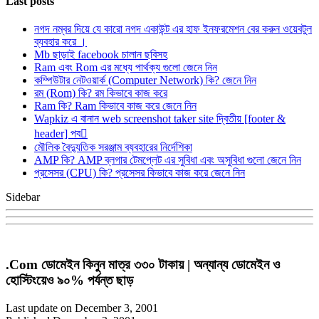
Last posts
নগদ নম্বর দিয়ে যে কারো নগদ একাউন্ট এর হাফ ইনফরমেশন বের করুন ওয়েবটুল
ব্যবহার করে ।
Mb ছাড়াই facebook চালান ছবিসহ
Ram এবং Rom এর মধ্যে পার্থক্য গুলো জেনে নিন
কম্পিউটার নেটওয়ার্ক (Computer Network) কি? জেনে নিন
রম (Rom) কি? রম কিভাবে কাজ করে
Ram কি? Ram কিভাবে কাজ করে জেনে নিন
Wapkiz এ বানান web screenshot taker site দ্বিতীয় [footer &
header] পব
মৌলিক বৈদ্যুতিক সরঞ্জাম ব্যবহারের নির্দেশিকা
AMP কি? AMP ব্লগার টেমপ্লেট এর সুবিধা এবং অসুবিধা গুলো জেনে নিন
প্রসেসর (CPU) কি? প্রসেসর কিভাবে কাজ করে জেনে নিন
Sidebar
.Com ডোমেইন কিনুন মাত্র ৩৩০ টাকায় | অন্যান্য ডোমেইন ও
হোস্টিংয়েও ৯০% পর্যন্ত ছাড়
Last update on December 3, 2001