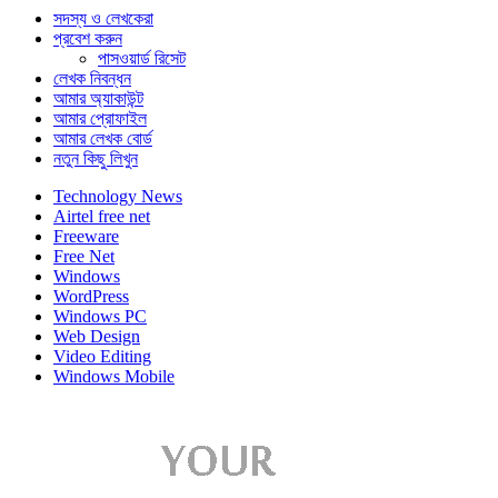
সদস্য ও লেখকেরা
প্রবেশ করুন
পাসওয়ার্ড রিসেট
লেখক নিবন্ধন
আমার অ্যাকাউন্ট
আমার প্রোফাইল
আমার লেখক বোর্ড
নতুন কিছু লিখুন
Technology News
Airtel free net
Freeware
Free Net
Windows
WordPress
Windows PC
Web Design
Video Editing
Windows Mobile