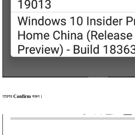
তারপর
Confirm
করুন।