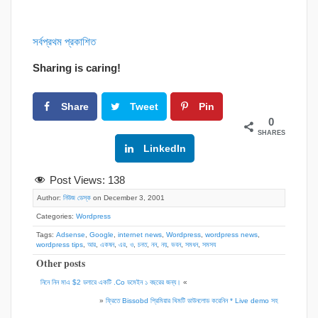
সর্বপ্রথম প্রকাশিত
Sharing is caring!
Share
Tweet
Pin
0
SHARES
Google+
LinkedIn
Post Views:
138
Author:
নিউজ ডেস্ক
on December 3, 2001
Categories:
Wordpress
Tags:
Adsense
,
Google
,
internet news
,
Wordpress
,
wordpress news
,
wordpress tips
,
আর
,
একষন
,
এর
,
ও
,
চনত
,
নন
,
নয়
,
ভবন
,
সমধন
,
সমসয
Other posts
নিনে নিন মাএ $2 ডলারে একটি .Co ডমেইন ১ বছরের জন্য।
«
»
ফ্রিতে Bissobd প্রিমিয়ার থিমটি ডাউনলোড করেনিন * Live demo সহ