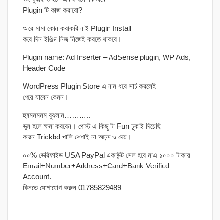
Plugin টি কাজ করাবো?
আরে মামা কোন করাকরি নাই Plugin Install
করে দিন ইঞ্জিন নিজ নিজেই করতে থাকবে।
Plugin name: Ad Inserter – AdSense plugin, WP Ads,
Header Code
WordPress Plugin Store এ নাম ধরে সার্চ করলেই
পেয়ে যাবেন কেমন।
হুমমমমমম বুঝলাম………..
ভুল হলে ক্ষমা করবেন। পোস্ট এ কিছু টা Fun ঢুকাই দিয়েছি
কারন Trickbd খালি শেখাই না আনন্দ ও দেয়।
০০% ভেরিফাইড USA PayPal একাউন্ট সেল হবে মাএ ১০০০ টাকায়।
Email+Number+Address+Card+Bank Verified
Account.
কিনতে যোগাযোগ করুন 01785829489