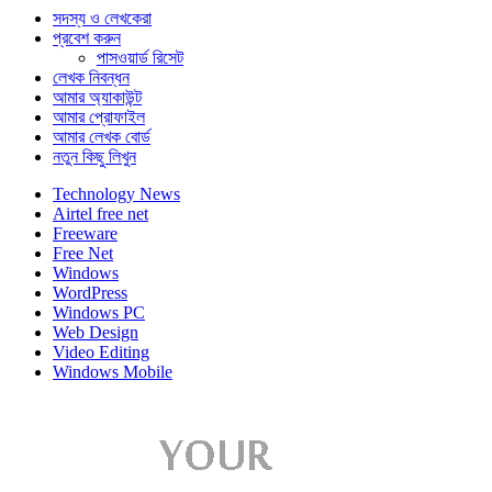
সদস্য ও লেখকেরা
প্রবেশ করুন
পাসওয়ার্ড রিসেট
লেখক নিবন্ধন
আমার অ্যাকাউন্ট
আমার প্রোফাইল
আমার লেখক বোর্ড
নতুন কিছু লিখুন
Technology News
Airtel free net
Freeware
Free Net
Windows
WordPress
Windows PC
Web Design
Video Editing
Windows Mobile