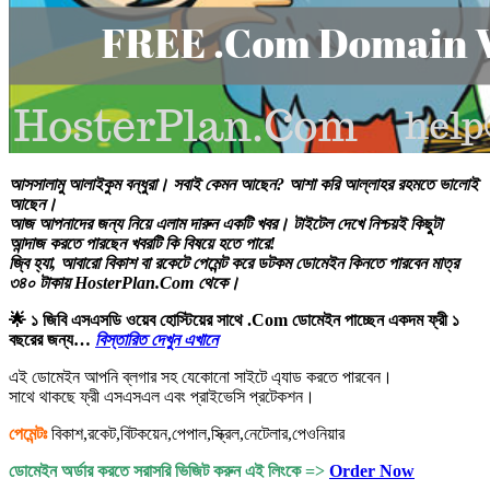
আসসালামু আলাইকুম বন্ধুরা। সবাই কেমন আছেন? আশা করি আল্লাহর রহমতে ভালোই
আছেন।
আজ আপনাদের জন্য নিয়ে এলাম দারুন একটি খবর। টাইটেল দেখে নিশ্চয়ই কিছুটা
আন্দাজ করতে পারছেন খবরটি কি বিষয়ে হতে পারে!
জ্বি হ্যা, আবারো বিকাশ বা রকেটে পেমেন্ট করে ডটকম ডোমেইন কিনতে পারবেন মাত্র
৩৪০ টাকায় HosterPlan.Com থেকে।
🌟 ১ জিবি এসএসডি ওয়েব হোস্টিয়ের সাথে .Com ডোমেইন পাচ্ছেন একদম ফ্রী ১
বছরের জন্য…
বিস্তারিত দেখুন এখানে
এই ডোমেইন আপনি ব্লগার সহ যেকোনো সাইটে এ্যাড করতে পারবেন।
সাথে থাকছে ফ্রী এসএসএল এবং প্রাইভেসি প্রটেকশন।
পেমেন্টঃ
বিকাশ,রকেট,বিটকয়েন,পেপাল,স্ক্রিল,নেটেলার,পেওনিয়ার
ডোমেইন অর্ডার করতে সরাসরি ভিজিট করুন এই লিংকে =>
Order Now