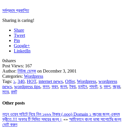
সর্বপ্রথম প্রকাশিত
Sharing is caring!
Share
Tweet
Pin
Google+
LinkedIn
0
shares
Post Views:
167
Author:
নিউজ ডেস্ক
on December 3, 2001
Categories:
Wordpress
Tags:
১
,
340
,
HOT
,
internet news
,
Offer
,
Wordpress
,
wordpress
news
,
wordpress tips
,
কনন
,
করন
,
জনয
,
টকয়
,
ডমইন
,
পমনট
,
ব
,
বকশ
,
বছরর
,
মতর
,
রকট
Other posts
নতুন ওয়েব সাইটে নিয়ে নিন ১৬৯৯ টাকার (.ooo) Domain ১ বছরের জন্য একদম
ফ্রীতে.!!! অফার টি সিমিত সময়ের জন্য।
«
»
স্মার্টফোনে বাংলা ভাষা সাপোর্টের জন্য
ভোট করুন