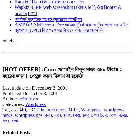
Ram কি? Ram কিভাবে কাজ করে জেনে নিন
Wapkiz এ বানান web screenshot taker site দ্বিতীয় [footer &
header] পব
মৌলিক বৈদ্যুতিক সরঞ্জাম ব্যবহারের নির্দেশিকা
AMP কি? AMP ব্লগার টেমপ্লেট এর সুবিধা এবং অসুবিধা গুলো জেনে নিন
প্রসেসর (CPU) কি? প্রসেসর কিভাবে কাজ করে জেনে নিন
Sidebar
[HOT OFFER] .Com ডোমেইন কিনুন মাত্র ৩৪০ টাকায় ১
বছরের জন্য। পেমেন্ট করুন বিকাশ বা রকেটে
Last update on December 3, 2001
Published December 3, 2001
Author:
নিউজ ডেস্ক
Categories:
Wordpress
Tags:
১
,
340
,
HOT
,
internet news
,
Offer
,
Wordpress
,
wordpress
news
,
wordpress tips
,
কনন
,
করন
,
জনয
,
টকয়
,
ডমইন
,
পমনট
,
ব
,
বকশ
,
বছরর
,
মতর
,
রকট
Related Posts