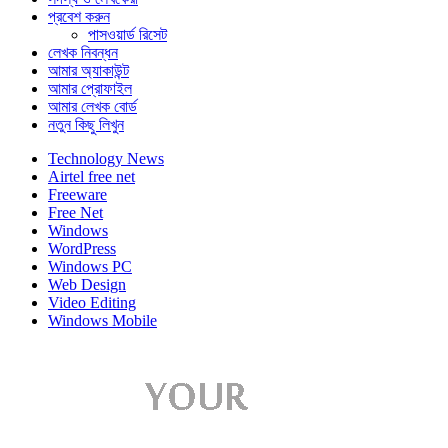
প্রবেশ করুন
পাসওয়ার্ড রিসেট
লেখক নিবন্ধন
আমার অ্যাকাউন্ট
আমার প্রোফাইল
আমার লেখক বোর্ড
নতুন কিছু লিখুন
Technology News
Airtel free net
Freeware
Free Net
Windows
WordPress
Windows PC
Web Design
Video Editing
Windows Mobile