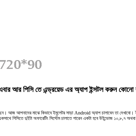
র পিসি তে এন্ড্রয়েড এর অ্যাপ ইন্সটল করুন কোনো র
আজ আপনাদের মাঝে কিভাবে ইমুলেটর সাড়া Android অ্যাপ চালাবেন তা দেখাবো। ইমুল
কসাথে পিসিতে দুইটা অফারেটিং সিস্টেম চালাতে পারেন একটা হবে উইন্ডোজ ১০,৮,৭ অথব