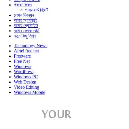
প্রবেশ করুন
পাসওয়ার্ড রিসেট
লেখক নিবন্ধন
আমার অ্যাকাউন্ট
আমার প্রোফাইল
আমার লেখক বোর্ড
নতুন কিছু লিখুন
Technology News
Airtel free net
Freeware
Free Net
Windows
WordPress
Windows PC
Web Design
Video Editing
Windows Mobile