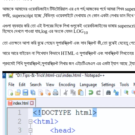
আজকে আমাদের ওয়েবডিজাইন টিউটোরিয়াল এর ৫ম পর্ব,আজকের পর্বে আমরা শিখব supers
বলছি, superscript হচ্ছে ,বিভিন্য ওয়েবসাইটে দেখাযায় দে কোন একটা লেখার ডান দিখে
এগুলা ব্যবহার করি তো এই উপরের দিকে লিখা গুলুকেই ওয়েবডিজাইনের ভাষায় supersc
হিসেবে দেখলে পাওয়া যায়,log এর অংকে যেমন LOG
10
তো এতক্ষনে আশা করি বুঝে গেছেন সুপারস্ক্রিপ্ট এবং সাব স্ক্রিপ্ট কী,তো বুঝেই যেহেতু গ
আরে আরে যাইয়েন না শিখেযান কিভাবে HTML এ সুপারস্ক্রিপ্ট এবং সাবস্ক্রিপ্ট লিখতেহ
প্রথমেই শিখি সুপারস্ক্রিপ্ট,সুপারস্ক্রিপ্ট লিখার জন এইচটিএমএল এর একটা ট্যাগ আছে 