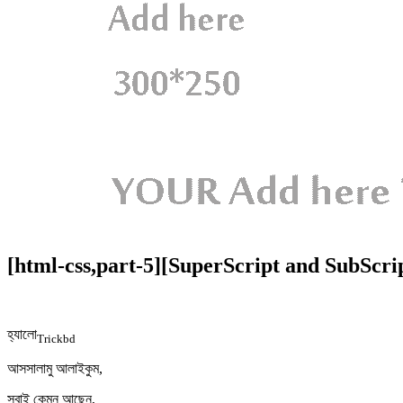
[html-css,part-5][SuperScript and SubScript i
হ্যালো
Trickbd
আসসালামু আলাইকুম,
সবাই কেমন আছেন,