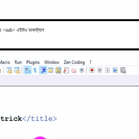
্ছে <sub> এইটাও ডাবলট্যাগ