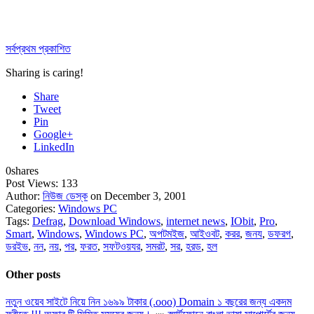
সর্বপ্রথম প্রকাশিত
Sharing is caring!
Share
Tweet
Pin
Google+
LinkedIn
0
shares
Post Views:
133
Author:
নিউজ ডেস্ক
on December 3, 2001
Categories:
Windows PC
Tags:
Defrag
,
Download Windows
,
internet news
,
IObit
,
Pro
,
Smart
,
Windows
,
Windows PC
,
অপটমইজ
,
আইওবট
,
করর
,
জনয
,
ডফরগ
,
ডরইভ
,
নন
,
নয়
,
পর
,
ফরত
,
সফটওয়যর
,
সমরট
,
সর
,
হরড
,
হল
Other posts
নতুন ওয়েব সাইটে নিয়ে নিন ১৬৯৯ টাকার (.ooo) Domain ১ বছরের জন্য একদম