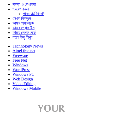
সদস্য ও লেখকেরা
প্রবেশ করুন
পাসওয়ার্ড রিসেট
লেখক নিবন্ধন
আমার অ্যাকাউন্ট
আমার প্রোফাইল
আমার লেখক বোর্ড
নতুন কিছু লিখুন
Technology News
Airtel free net
Freeware
Free Net
Windows
WordPress
Windows PC
Web Design
Video Editing
Windows Mobile