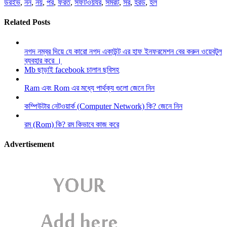
ডরইভ
,
নন
,
নয়
,
পর
,
ফরত
,
সফটওয়যর
,
সমরট
,
সর
,
হরড
,
হল
Related Posts
নগদ নম্বর দিয়ে যে কারো নগদ একাউন্ট এর হাফ ইনফরমেশন বের করুন ওয়েবটুল
ব্যবহার করে ।
Mb ছাড়াই facebook চালান ছবিসহ
Ram এবং Rom এর মধ্যে পার্থক্য গুলো জেনে নিন
কম্পিউটার নেটওয়ার্ক (Computer Network) কি? জেনে নিন
রম (Rom) কি? রম কিভাবে কাজ করে
Advertisement