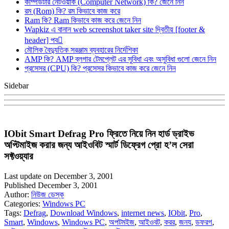
কম্পিউটার নেটওয়ার্ক (Computer Network) কি? জেনে নিন
রম (Rom) কি? রম কিভাবে কাজ করে
Ram কি? Ram কিভাবে কাজ করে জেনে নিন
Wapkiz এ বানান web screenshot taker site দ্বিতীয় [footer &
header] পব
মৌলিক বৈদ্যুতিক সরঞ্জাম ব্যবহারের নির্দেশিকা
AMP কি? AMP ব্লগার টেমপ্লেট এর সুবিধা এবং অসুবিধা গুলো জেনে নিন
প্রসেসর (CPU) কি? প্রসেসর কিভাবে কাজ করে জেনে নিন
Sidebar
IObit Smart Defrag Pro ফ্রিতে নিয়ে নিন হার্ড ড্রাইভ
অপ্টিমাইজ করার জন্য আইওবিট স্মার্ট ডিফ্রেগ প্রো হ’ল সেরা
সফ্টওয়্যার
Last update on December 3, 2001
Published December 3, 2001
Author:
নিউজ ডেস্ক
Categories:
Windows PC
Tags:
Defrag
,
Download Windows
,
internet news
,
IObit
,
Pro
,
Smart
,
Windows
,
Windows PC
,
অপটমইজ
,
আইওবট
,
করর
,
জনয
,
ডফরগ
,