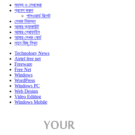
সদস্য ও লেখকেরা
প্রবেশ করুন
পাসওয়ার্ড রিসেট
লেখক নিবন্ধন
আমার অ্যাকাউন্ট
আমার প্রোফাইল
আমার লেখক বোর্ড
নতুন কিছু লিখুন
Technology News
Airtel free net
Freeware
Free Net
Windows
WordPress
Windows PC
Web Design
Video Editing
Windows Mobile