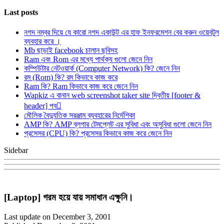
Last posts
নগদ নম্বর দিয়ে যে কারো নগদ একাউন্ট এর হাফ ইনফরমেশন বের করুন ওয়েবটুল
ব্যবহার করে ।
Mb ছাড়াই facebook চালান ছবিসহ
Ram এবং Rom এর মধ্যে পার্থক্য গুলো জেনে নিন
কম্পিউটার নেটওয়ার্ক (Computer Network) কি? জেনে নিন
রম (Rom) কি? রম কিভাবে কাজ করে
Ram কি? Ram কিভাবে কাজ করে জেনে নিন
Wapkiz এ বানান web screenshot taker site দ্বিতীয় [footer &
header] পব
মৌলিক বৈদ্যুতিক সরঞ্জাম ব্যবহারের নির্দেশিকা
AMP কি? AMP ব্লগার টেমপ্লেট এর সুবিধা এবং অসুবিধা গুলো জেনে নিন
প্রসেসর (CPU) কি? প্রসেসর কিভাবে কাজ করে জেনে নিন
Sidebar
[Laptop] গরম হয়ে যায় সমাধান এক্ষুনি।
Last update on December 3, 2001