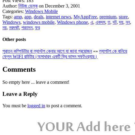
Post Views:
183
Author:
নিউজ ডেস্ক
on December 3, 2001
Categories:
Windows Mobile
Tags:
amp
,
app
,
deals
,
internet news
,
MyAppFree
,
premium
,
store
,
Windows
,
windows mobile
,
Windows phone
,
এ
,
একদম
,
ত
,
দট
,
দয়
,
নন
,
নয়
,
নরদষট
,
পরতদন
,
ফর
Other posts
পুরাতন কম্পিউটার বা ল্যাপ্টপ কেনার আগে যা জানা প্রয়োজন
«
»
ল্যাপটপ কে বানিয়ে
ফেলুন WIFI রাউটার।অসাধারন একটি ফ্রি ভাসন সফটওয়্যার।
Comments
So empty here ... leave a comment!
Leave a Reply
You must be
logged in
to post a comment.