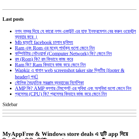
Last posts
নগদ নম্বর দিয়ে যে কারো নগদ একাউন্ট এর হাফ ইনফরমেশন বের করুন ওয়েবটুল
ব্যবহার করে ।
Mb ছাড়াই facebook চালান ছবিসহ
Ram এবং Rom এর মধ্যে পার্থক্য গুলো জেনে নিন
কম্পিউটার নেটওয়ার্ক (Computer Network) কি? জেনে নিন
রম (Rom) কি? রম কিভাবে কাজ করে
Ram কি? Ram কিভাবে কাজ করে জেনে নিন
Wapkiz এ বানান web screenshot taker site দ্বিতীয় [footer &
header] পব
মৌলিক বৈদ্যুতিক সরঞ্জাম ব্যবহারের নির্দেশিকা
AMP কি? AMP ব্লগার টেমপ্লেট এর সুবিধা এবং অসুবিধা গুলো জেনে নিন
প্রসেসর (CPU) কি? প্রসেসর কিভাবে কাজ করে জেনে নিন
Sidebar
MyAppFree & Windows store deals এ দুটি app দিয়ে