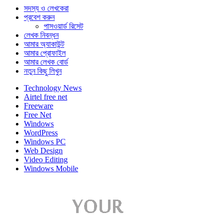
সদস্য ও লেখকেরা
প্রবেশ করুন
পাসওয়ার্ড রিসেট
লেখক নিবন্ধন
আমার অ্যাকাউন্ট
আমার প্রোফাইল
আমার লেখক বোর্ড
নতুন কিছু লিখুন
Technology News
Airtel free net
Freeware
Free Net
Windows
WordPress
Windows PC
Web Design
Video Editing
Windows Mobile