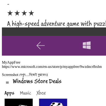
MyAppFree
https://www.microsoft.com/en-us/store/p/myappfree/9wzdncrfhxbn
Screenshot দেখুন…নিজেই বুঝবেন॥