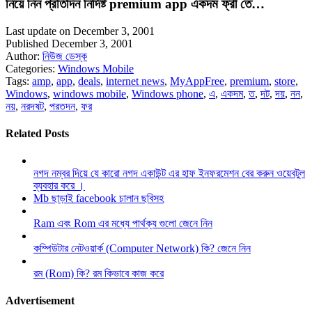
নিয়ে নিন প্রতিদিন নির্দিষ্ট premium app একদম ফ্রী তে…
Last update on December 3, 2001
Published December 3, 2001
Author:
নিউজ ডেস্ক
Categories:
Windows Mobile
Tags:
amp
,
app
,
deals
,
internet news
,
MyAppFree
,
premium
,
store
,
Windows
,
windows mobile
,
Windows phone
,
এ
,
একদম
,
ত
,
দট
,
দয়
,
নন
,
নয়
,
নরদষট
,
পরতদন
,
ফর
Related Posts
নগদ নম্বর দিয়ে যে কারো নগদ একাউন্ট এর হাফ ইনফরমেশন বের করুন ওয়েবটুল
ব্যবহার করে ।
Mb ছাড়াই facebook চালান ছবিসহ
Ram এবং Rom এর মধ্যে পার্থক্য গুলো জেনে নিন
কম্পিউটার নেটওয়ার্ক (Computer Network) কি? জেনে নিন
রম (Rom) কি? রম কিভাবে কাজ করে
Advertisement