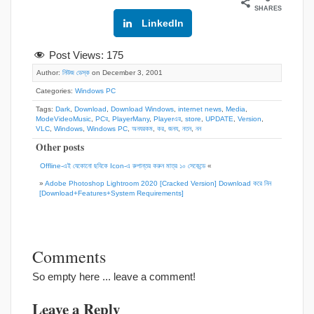
SHARES
Google+
LinkedIn
Post Views:
175
Author:
নিউজ ডেস্ক
on December 3, 2001
Categories:
Windows PC
Tags:
Dark
,
Download
,
Download Windows
,
internet news
,
Media
,
ModeVideoMusic
,
PCর
,
PlayerMany
,
Playerএর
,
store
,
UPDATE
,
Version
,
VLC
,
Windows
,
Windows PC
,
অনযরকম
,
কর
,
জনয
,
নতন
,
নন
Other posts
Offline-এই যেকোনো ছবিকে Icon-এ রুপান্তর করুন মাত্র ১০ সেকেন্ডে
«
»
Adobe Photoshop Lightroom 2020 [Cracked Version] Download করে নিন
[Download+Features+System Requirements]
Comments
So empty here ... leave a comment!
Leave a Reply