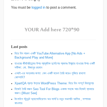
You must be
logged in
to post a comment.
Last posts
নিয়ে নিন দারুন একটি YouTube Alternative App [No Ads +
Background Play and More]
হাওরের জীববৈচিত্র্যের উপর প্রাকৃতিক দুর্যোগের প্রভাবঃ টাঙ্গুয়ার হাওরের উপর একটি
সমীক্ষা: মো. মিজানুর রহমান
এআই-এর অন্ধকার জগত: কেন একটি মডেল তৈরি করেও লুকিয়ে রাখলো
কোম্পানি?
XpartQA প্রশ্ন উত্তর WordPress Theme: নিয়ে নিন সম্পূর্ণ বিনামূল্যে
নিজেই তৈরি করুন Seo Tool For Blogs একদম সহজে আর নিজেই ব্যবহার
করুন।[Must See]
টাংগাইল স্টুডেন্ট অ্যাসোসিয়েশন অব সাস্ট’র নতুন সভাপতি আশিক , সম্পাদক
কাওসার