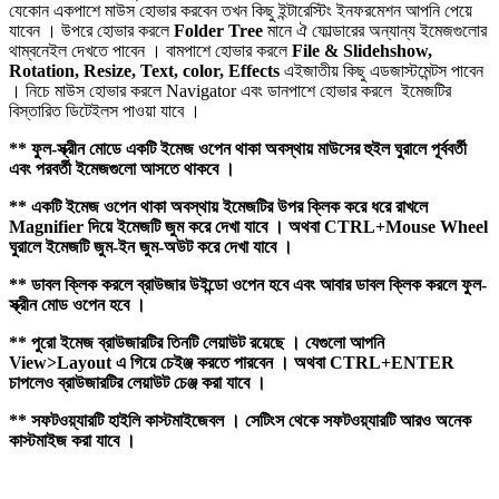
যেকোন একপাশে মাউস হোভার করবেন তখন কিছু ইন্টারেস্টিং ইনফরমেশন আপনি পেয়ে
যাবেন । উপরে হোভার করলে
Folder Tree
মানে ঐ ফোল্ডারের অন্যান্য ইমেজগুলোর
থাম্বনেইল দেখতে পাবেন । বামপাশে হোভার করলে
File & Slidehshow,
Rotation, Resize, Text, color, Effects
এইজাতীয় কিছু এডজাস্টমেন্টস পাবেন
। নিচে মাউস হোভার করলে Navigator এবং ডানপাশে হোভার করলে ইমেজটির
বিস্তারিত ডিটেইলস পাওয়া যাবে ।
** ফুল-স্ক্রীন মোডে একটি ইমেজ ওপেন থাকা অবস্থায় মাউসের হুইল ঘুরালে পূর্ববর্তী
এবং পরবর্তী ইমেজগুলো আসতে থাকবে ।
** একটি ইমেজ ওপেন থাকা অবস্থায় ইমেজটির উপর ক্লিক করে ধরে রাখলে
Magnifier দিয়ে ইমেজটি জুম করে দেখা যাবে । অথবা CTRL+Mouse Wheel
ঘুরালে ইমেজটি জুম-ইন জুম-অউট করে দেখা যাবে ।
** ডাবল ক্লিক করলে ব্রাউজার উইন্ডো ওপেন হবে এবং আবার ডাবল ক্লিক করলে ফুল-
স্ক্রীন মোড ওপেন হবে ।
** পুরো ইমেজ ব্রাউজারটির তিনটি লেয়াউট রয়েছে । যেগুলো আপনি
View>Layout এ গিয়ে চেইঞ্জ করতে পারবেন । অথবা CTRL+ENTER
চাপলেও ব্রাউজারটির লেয়াউট চেঞ্জ করা যাবে ।
** সফটওয়্যারটি হাইলি কাস্টমাইজেবল । সেটিংস থেকে সফটওয়্যারটি আরও অনেক
কাস্টমাইজ করা যাবে ।