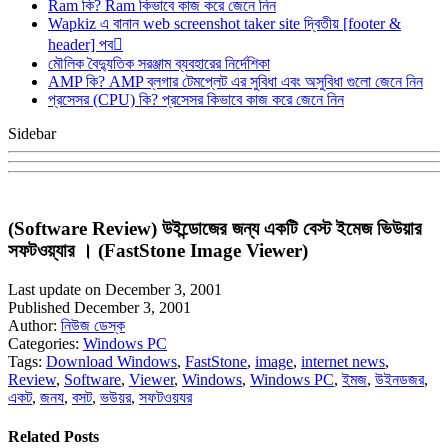
Ram কি? Ram কিভাবে কাজ করে জেনে নিন
Wapkiz এ বানান web screenshot taker site দ্বিতীয় [footer &
header] পব
মৌলিক বৈদ্যুতিক সরঞ্জাম ব্যবহারের নির্দেশিকা
AMP কি? AMP ব্লগার টেমপ্লেট এর সুবিধা এবং অসুবিধা গুলো জেনে নিন
প্রসেসর (CPU) কি? প্রসেসর কিভাবে কাজ করে জেনে নিন
Sidebar
(Software Review) উইন্ডোজের জন্য একটি বেস্ট ইমেজ ভিউয়ার
সফটওয়্যার । (FastStone Image Viewer)
Last update on December 3, 2001
Published December 3, 2001
Author:
নিউজ ডেস্ক
Categories:
Windows PC
Tags:
Download Windows
,
FastStone
,
image
,
internet news
,
Review
,
Software
,
Viewer
,
Windows
,
Windows PC
,
ইমজ
,
উইনডজর
,
একট
,
জনয
,
বসট
,
ভউয়র
,
সফটওয়যর
Related Posts