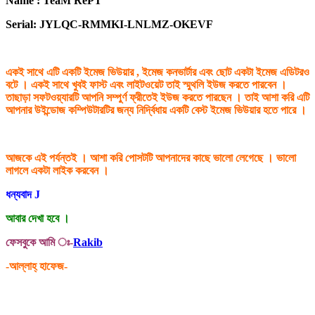
Name : TeaM RePT
Serial: JYLQC-RMMKI-LNLMZ-OKEVF
একই সাথে এটি একটি ইমেজ ভিউয়ার , ইমেজ কনভার্টার এবং ছোট একটা ইমেজ এডিটরও
বটে । একই সাথে খুবই ফাস্ট এবং লাইটওয়েট তাই স্মুথলি ইউজ করতে পারবেন ।
তাছাড়া সফটওয়্যারটি আপনি সম্পুর্ণ ফ্রীতেই ইউজ করতে পারছেন । তাই আশা করি এটি
আপনার উইন্ডোজ কম্পিউটারটির জন্য নির্দ্বিধায় একটি বেস্ট ইমেজ ভিউয়ার হতে পারে ।
আজকে এই পর্যন্তই । আশা করি পোসটটি আপনাদের কাছে ভালো লেগেছে । ভালো
লাগলে একটা লাইক করবেন ।
ধন্যবাদ
J
আবার দেখা হবে ।
ফেসবুকে আমি ঃ-
Rakib
-আল্লাহ্‌ হাফেজ-