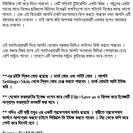
মিউজিক সেট করে দিতে পারবেন । যেটি সত্যিই ইন্টারেস্টিং একটা বিষয় । পছন্দের একটা
গানের সাথে নিজের ছবিগুলো বিভিন্ন ইফেক্টে স্লাইডশো হলে সত্যিই নিজের কাছে ভালো
লাগবে । এবং এই ফিচারটা আপনি তখনি ভালোভাবে ফিল করতে পারবেন যখন আপনি এটি
ব্যাবহার করে দেখবেন । তাই আশা করি আপনারা সফটওয়্যারটি একবার হলেও ব্যাবহার
করে দেখবেন ।
এই সফটওয়্যারটি দিয়ে আপনি যেকোন প্রকার ভিডিও ফাইলও ভিউ করতে পারবেন ।
এবং মজার বিষয় হলো এই সফটওয়্যারটি দিয়ে আপনি অন্যান্য মিডিয়া প্লেয়ারের চেয়ে
বেশি সাউন্ড পাবেন । তাহলে এটি আপনার সাউন্ড বুস্টারের কাজও করে ফেল্ল ।
**এর দুইটা স্কিন মোড রয়েছে । ডার্ক মোড এবং লাইট মোড । আপনি
Settings>Skin থেকে স্কিন মোড চেঞ্জ করতে পারবেন । ডার্ক মোডটা আমি ইউজ
করি ।
** যেকোন ফরম্যাটের ইমেজ ওপেন করে সেটি File>Save as এ ক্লিক করে ইমেজটি
অন্যান্য ফরম্যাটে কনভার্ট করা যাবে ।
** যদিও এটি ফ্রী তবুও এর একটি প্রফেশনাল ভার্সন রয়েছে । ফ্রীতে প্রফেশনাল
ভার্সনে আপগ্রেড করতে চাইলে সিরিয়াল কি ইউজ করতে পারেন । নিচ থেকে কপি করে
পেস্ট করে দিলেই হবে ।