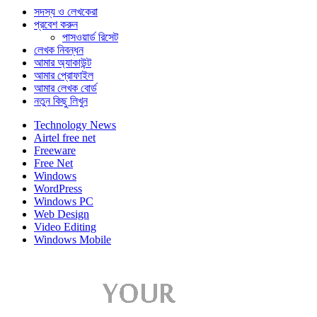
সদস্য ও লেখকেরা
প্রবেশ করুন
পাসওয়ার্ড রিসেট
লেখক নিবন্ধন
আমার অ্যাকাউন্ট
আমার প্রোফাইল
আমার লেখক বোর্ড
নতুন কিছু লিখুন
Technology News
Airtel free net
Freeware
Free Net
Windows
WordPress
Windows PC
Web Design
Video Editing
Windows Mobile