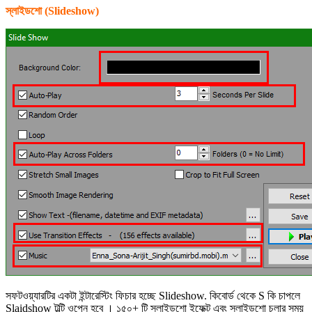
স্লাইডশো (
Slideshow
)
সফটওয়্যারটির একটা ইন্টারেস্টিং ফিচার হচ্ছে Slideshow. কিবোর্ড থেকে S কি চাপলে
Slaidshow টুল্টি ওপেন হবে । ১৫০+ টি স্লাইডশো ইফেক্ট এবং স্লাইডশো চলার সময়