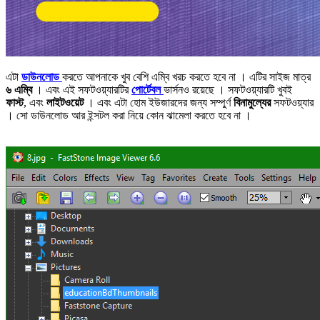
এটা
ডাউনলোড
করতে আপনাকে খুব বেশি এম্বি খরচ করতে হবে না । এটির সাইজ মাত্র
৬ এম্বি
। এবং এই সফটওয়্যারটির
পোর্টেবল
ভার্সনও রয়েছে । সফটওয়্যারটি খুবই
ফাস্ট
, এবং
লাইটওয়েট
। এবং এটা হোম ইউজারদের জন্য সম্পুর্ণ
বিনামুল্যের
সফটওয়্যার
। সো ডাউনলোড আর ইন্সটল করা নিয়ে কোন ঝামেলা করতে হবে না ।