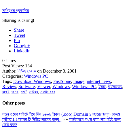
সর্বপ্রথম প্রকাশিত
Sharing is caring!
Share
Tweet
Pin
Google+
LinkedIn
0
shares
Post Views:
134
Author:
নিউজ ডেস্ক
on December 3, 2001
Categories:
Windows PC
Tags:
Download Windows
,
FastStone
,
image
,
internet news
,
Review
,
Software
,
Viewer
,
Windows
,
Windows PC
,
ইমজ
,
উইনডজর
,
একট
,
জনয
,
বসট
,
ভউয়র
,
সফটওয়যর
Other posts
নতুন ওয়েব সাইটে নিয়ে নিন ১৬৯৯ টাকার (.ooo) Domain ১ বছরের জন্য একদম
ফ্রীতে.!!! অফার টি সিমিত সময়ের জন্য।
«
»
স্মার্টফোনে বাংলা ভাষা সাপোর্টের জন্য
ভোট করুন