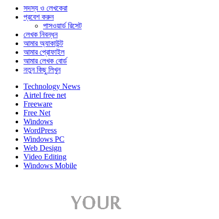
সদস্য ও লেখকেরা
প্রবেশ করুন
পাসওয়ার্ড রিসেট
লেখক নিবন্ধন
আমার অ্যাকাউন্ট
আমার প্রোফাইল
আমার লেখক বোর্ড
নতুন কিছু লিখুন
Technology News
Airtel free net
Freeware
Free Net
Windows
WordPress
Windows PC
Web Design
Video Editing
Windows Mobile