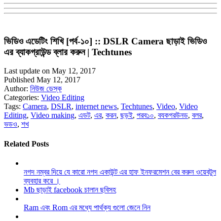
ভিডিও এডেটিং শিখি [পর্ব-১০] :: DSLR Camera ছাড়াই ভিডিও
এর ব্যাকগ্রাউন্ড ব্লার করুন | Techtunes
Last update on May 12, 2017
Published May 12, 2017
Author:
নিউজ ডেস্ক
Categories:
Video Editing
Tags:
Camera
,
DSLR
,
internet news
,
Techtunes
,
Video
,
Video
Editing
,
Video making
,
এডট
,
এর
,
করন
,
ছড়ই
,
পরব১০
,
বযকগরউনড
,
বলর
,
ভডও
,
শখ
Related Posts
নগদ নম্বর দিয়ে যে কারো নগদ একাউন্ট এর হাফ ইনফরমেশন বের করুন ওয়েবটুল
ব্যবহার করে ।
Mb ছাড়াই facebook চালান ছবিসহ
Ram এবং Rom এর মধ্যে পার্থক্য গুলো জেনে নিন