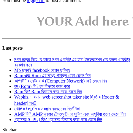
You must be
logged in
to post a comment.
Last posts
নগদ নম্বর দিয়ে যে কারো নগদ একাউন্ট এর হাফ ইনফরমেশন বের করুন ওয়েবটুল
ব্যবহার করে ।
Mb ছাড়াই facebook চালান ছবিসহ
Ram এবং Rom এর মধ্যে পার্থক্য গুলো জেনে নিন
কম্পিউটার নেটওয়ার্ক (Computer Network) কি? জেনে নিন
রম (Rom) কি? রম কিভাবে কাজ করে
Ram কি? Ram কিভাবে কাজ করে জেনে নিন
Wapkiz এ বানান web screenshot taker site দ্বিতীয় [footer &
header] পব
মৌলিক বৈদ্যুতিক সরঞ্জাম ব্যবহারের নির্দেশিকা
AMP কি? AMP ব্লগার টেমপ্লেট এর সুবিধা এবং অসুবিধা গুলো জেনে নিন
প্রসেসর (CPU) কি? প্রসেসর কিভাবে কাজ করে জেনে নিন
Sidebar