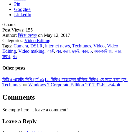
Pin
Google+
LinkedIn
0
shares
Post Views:
155
Author:
নিউজ ডেস্ক
on May 12, 2017
Categories:
Video Editing
Tags:
Camera
,
DSLR
,
internet news
,
Techtunes
,
Video
,
Video
Editing
,
Video making
,
এডট
,
এর
,
করন
,
ছড়ই
,
পরব১০
,
বযকগরউনড
,
বলর
,
ভডও
,
শখ
Other posts
ভিডিও এডেটিং শিখি [পর্ব-০৯] :: ভিডিও করে তুলুন হলিউড ভিডিও এর মতো চমকপ্রদ |
Techtunes
«
»
Windows 7 Corporate Edition 2017 32-bit -64-bit
Comments
So empty here ... leave a comment!
Leave a Reply