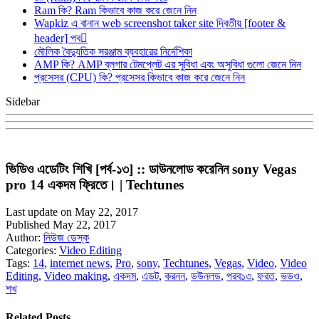
Ram কি? Ram কিভাবে কাজ করে জেনে নিন
Wapkiz এ বানান web screenshot taker site দ্বিতীয় [footer &
header] পব
মৌলিক বৈদ্যুতিক সরঞ্জাম ব্যবহারের নির্দেশিকা
AMP কি? AMP ব্লগার টেমপ্লেট এর সুবিধা এবং অসুবিধা গুলো জেনে নিন
প্রসেসর (CPU) কি? প্রসেসর কিভাবে কাজ করে জেনে নিন
Sidebar
ভিডিও এডেটিং শিখি [পর্ব-১৩] :: ডাউনলোড করেনিন sony Vegas
pro 14 একদম ফ্রিতে। | Techtunes
Last update on May 22, 2017
Published May 22, 2017
Author:
নিউজ ডেস্ক
Categories:
Video Editing
Tags:
14
,
internet news
,
Pro
,
sony
,
Techtunes
,
Vegas
,
Video
,
Video
Editing
,
Video making
,
একদম
,
এডট
,
করনন
,
ডউনলড
,
পরব১৩
,
ফরত
,
ভডও
,
শখ
Related Posts