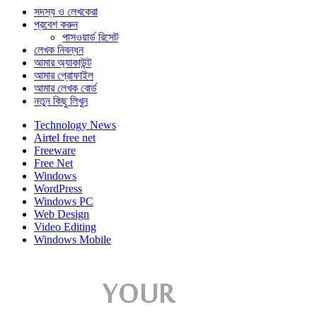
সদস্য ও লেখকেরা
প্রবেশ করুন
পাসওয়ার্ড রিসেট
লেখক নিবন্ধন
আমার অ্যাকাউন্ট
আমার প্রোফাইল
আমার লেখক বোর্ড
নতুন কিছু লিখুন
Technology News
Airtel free net
Freeware
Free Net
Windows
WordPress
Windows PC
Web Design
Video Editing
Windows Mobile