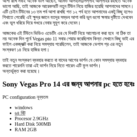
আশা রাখি সবাই অনেক ভাল আছেন, আমিও আলহামদুলিল্লাহ আল্লাহর রহমতে অনেক
ভালো আছি, তাই আজকে আরেকঅটি নতুন টিউন নিয়ে হাজির হয়েছি আপনাদের সামনে।
এটি চেইন টিউনের ১৩ তম পর্ব আশা রাখছি গত ১২ পর্ব হতে আপনাদের একটু কিছু হলেও
শিখাতে পেরেছি এই ক্ষুদ্র জ্ঞানে যতদূর সম্ভব আশা করি ভুল গুলো ক্ষমার দৃষ্টিতে দেখবেন
এবং ভুল ধরিয়ে দিয়ে শুধরে নেবার সুযুগ করে দেবেন।
আজকের এই টিউনে ভিডিও এডেটিং এর যে দিকটি নিয়ে আলোচনা করা হবে না ঠিক তা
নয় অনেক দিন পুর্বে Vegas pto 11 সবার শেয়ার করেছিলাম কিন্ত সেখানে কিছু ভাই এর
ফাইল একজ্যাক্ট করা নিয়ে সমস্যায় পরেছিলেন, তাই আজকে ভেগাস প্র এর নতুন
সংস্করণ ১৪ নিয়ে হাজির হলা।
তাই নতুন সংস্করণ ব্যবহার করতে বা যাদের আগের ভার্শন যে কোন সমস্যায় ব্যবহার
করতে পারেননি তারা এই ভার্শন নিয়ে নিতে পারেন এটি ফুল ভার্শন।
অন্তর্ভুক্ত করা হয়েছে।
Sony Vegas Pro 14 এর জন্য আপনার pc হতে হবেঃ
PC configuration নূন্যতম
windows
৬৪ বিট
Procesor 2.9GHz
Hard Disk 500MB
RAM 2GB