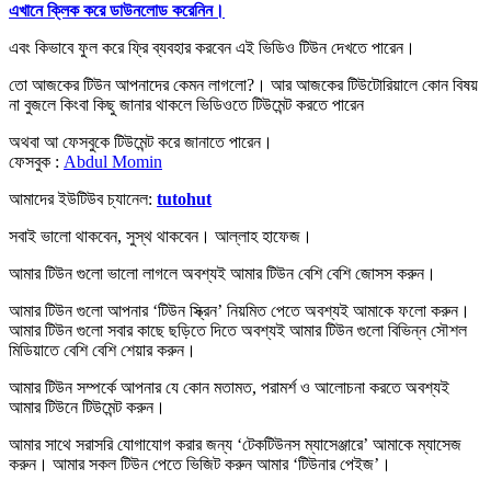
এখানে ক্লিক করে ডাউনলোড করেনিন।
এবং কিভাবে ফুল করে ফ্রি ব্যবহার করবেন এই ভিডিও টিউন দেখতে পারেন।
তো আজকের টিউন আপনাদের কেমন লাগলো?। আর আজকের টিউটোরিয়ালে কোন বিষয়
না বুজলে কিংবা কিছু জানার থাকলে ভিডিওতে টিউমেন্ট করতে পারেন
অথবা আ ফেসবুকে টিউমেন্ট করে জানাতে পারেন।
ফেসবুক :
Abdul Momin
আমাদের ইউটিউব চ্যানেল:
tutohut
সবাই ভালো থাকবেন, সুস্থ থাকবেন। আল্লাহ হাফেজ।
আমার টিউন গুলো ভালো লাগলে অবশ্যই আমার টিউন বেশি বেশি
জোসস করুন
।
আমার টিউন গুলো আপনার ‘টিউন স্ক্রিন’ নিয়মিত পেতে অবশ্যই আমাকে
ফলো করুন
।
আমার টিউন গুলো সবার কাছে ছড়িতে দিতে অবশ্যই আমার টিউন গুলো বিভিন্ন সৌশল
মিডিয়াতে বেশি বেশি
শেয়ার করুন
।
আমার টিউন সম্পর্কে আপনার যে কোন মতামত, পরামর্শ ও আলোচনা করতে অবশ্যই
আমার টিউনে
টিউমেন্ট করুন
।
আমার সাথে সরাসরি যোগাযোগ করার জন্য ‘টেকটিউনস ম্যাসেঞ্জারে’ আমাকে
ম্যাসেজ
করুন
। আমার সকল টিউন পেতে ভিজিট করুন আমার
‘টিউনার পেইজ’
।