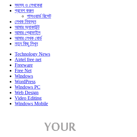
সদস্য ও লেখকেরা
প্রবেশ করুন
পাসওয়ার্ড রিসেট
লেখক নিবন্ধন
আমার অ্যাকাউন্ট
আমার প্রোফাইল
আমার লেখক বোর্ড
নতুন কিছু লিখুন
Technology News
Airtel free net
Freeware
Free Net
Windows
WordPress
Windows PC
Web Design
Video Editing
Windows Mobile