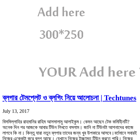
ব্লগার টেমপ্লেট ও ব্লগিং নিয়ে আলোচনা | Techtunes
July 13, 2017
বিসমিল্লাহির রাহমানির রাহিম আসসালামু আলাইকুম। কেমন আছেন টেক কমিউ্নিটি?
অনেক দিন পর আজকে আবার টিউন লিখতে বসলাম। জানি না টিউনটা আপনাদের কাজে
লাগবে কি না। কিন্তু যারা নতুন ব্লগার তাদের জন্য খুব উপকারে আসবে।বর্তমানে সবারই
নিজের একেকটা করে ব্লগ আছে। যেখানে নিজের ইচ্ছামত টিউন করতে পারি। নিজের