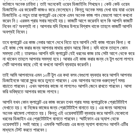
বর্তমানে অনেক চাহিদা। তাই অনেকেই ওয়েব ডিজাইনিং শিখছেন। কেউ কেউ ওয়েব
ডিজাইনিং এর কয়েকটি কাজও করে ফেলেছেন। কিন্তু অনেক সময় দেখা যায় যারা ওয়েব
ডিজাইনিং এ নতুন তারা ক্লায়েন্ট এর থেকে এমন অনেক কাজ পান যেগুলো আগে কখনো
করেন নি। এরকম প্রায় সবার সাথেই হয়। কাজটি আগে করেননি বলে কি আপনি কাজটি
নিবেন না? অবশ্যই না। আপনার যদি নিজের উপরে বিশ্বাস থাকে তাহলে কাজটি আপনি
অবশ্যই নিবেন।
তবে ক্লায়েন্ট এর কাজ নেবার আগে দেখে নিতে হবে আপনি সেই কাজ পারেন কিনা। বা
এই কাজ শেষ করার জন্য আপনার মাথায় প্ল্যান আছে কিনা। যদি থাকে তাহলে কোন
সমস্যা নেই। তারপরও আপনি যদি ক্লায়েন্ট যেই ধরনের কাজ চায় সেটা আগে থেকে করে
না থাকেন তাহলে আপনার সমস্যা হবে। আবার এই কাজ করার জন্য যে টুল গুলো লাগবে
সেটি আপনার কাছে নেই বা কখনো আপনি ব্যবহার করেননি।
তাই আমি আপনাদের এমন ১০টি টুল এর কথা বলব যেগুলো ব্যবহার করে আপনি আপনার
ডিজাইনকে আরো সুন্দর করে তুলতে পারবেন। এবং আপনার অনেক গুরুত্বপূর্ণ সময়
বাচাতে পারবেন। এখন আপনার কাজে না লাগলেও আপনি জেনে রাখতে পারবেন। আসা
করি ভবিষ্যতে আপনার কাজে লাগবে।
আপনি যখন কোন ক্লায়েন্ট এর কাজ করেন তখন প্রায় সময় ক্লায়েন্টকে প্রোটোটাইপ
দেখাতে হয়। বা নিজের কাজের জন্য প্রোটোটাইপ বানাতে হয়। এর জন্য আমাদের
অনেক ঝামেলা পোহাতে হয়। কিন্তু এই ওয়েবসাইটটি ব্যবহার করে আপনি যেকোনো
ধরনের ডিজাইন এর প্রোটোটাইপ বানাতে পারবেন। স্মার্টফোন এর অ্যাপ থেকে
ওয়েবসাইট। সবই আছে। এমনকি স্মার্টওয়াচ এর জন্য অ্যাপ বানালেও আপনি এটির
মাধ্যমে টেস্ট করতে পারবেন।