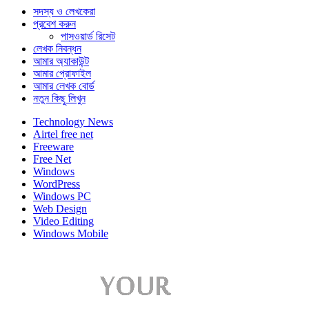
সদস্য ও লেখকেরা
প্রবেশ করুন
পাসওয়ার্ড রিসেট
লেখক নিবন্ধন
আমার অ্যাকাউন্ট
আমার প্রোফাইল
আমার লেখক বোর্ড
নতুন কিছু লিখুন
Technology News
Airtel free net
Freeware
Free Net
Windows
WordPress
Windows PC
Web Design
Video Editing
Windows Mobile