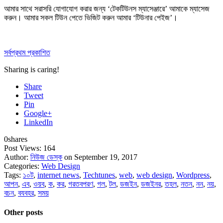
আমার সাথে সরাসরি যোগাযোগ করার জন্য ‘টেকটিউনস ম্যাসেঞ্জারে’ আমাকে
ম্যাসেজ
করুন
। আমার সকল টিউন পেতে ভিজিট করুন আমার
‘টিউনার পেইজ’
।
সর্বপ্রথম প্রকাশিত
Sharing is caring!
Share
Tweet
Pin
Google+
LinkedIn
0
shares
Post Views:
164
Author:
নিউজ ডেস্ক
on September 19, 2017
Categories:
Web Design
Tags:
১০ট
,
internet news
,
Techtunes
,
web
,
web design
,
Wordpress
,
আপন
,
এব
,
ওয়ব
,
ক
,
কর
,
গরতবপরণ
,
গল
,
টল
,
ডজইন
,
ডজইনর
,
তহল
,
নতন
,
নন
,
নয়
,
বচন
,
বযবহর
,
সময়
Other posts