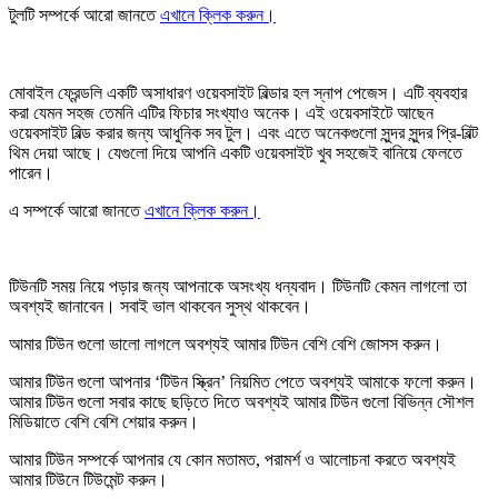
টুলটি সম্পর্কে আরো জানতে
এখানে ক্লিক করুন।
মোবাইল ফ্রেন্ডলি একটি অসাধারণ ওয়েবসাইট বিল্ডার হল স্নাপ পেজেস। এটি ব্যবহার
করা যেমন সহজ তেমনি এটির ফিচার সংখ্যাও অনেক। এই ওয়েবসাইটে আছেন
ওয়েবসাইট বিল্ড করার জন্য আধুনিক সব টুল। এবং এতে অনেকগুলো সুন্দর সুন্দর প্রি-বিল্ট
থিম দেয়া আছে। যেগুলো দিয়ে আপনি একটি ওয়েবসাইট খুব সহজেই বানিয়ে ফেলতে
পারেন।
এ সম্পর্কে আরো জানতে
এখানে ক্লিক করুন।
টিউনটি সময় নিয়ে পড়ার জন্য আপনাকে অসংখ্য ধন্যবাদ। টিউনটি কেমন লাগলো তা
অবশ্যই জানাবেন। সবাই ভাল থাকবেন সুস্থ থাকবেন।
আমার টিউন গুলো ভালো লাগলে অবশ্যই আমার টিউন বেশি বেশি
জোসস করুন
।
আমার টিউন গুলো আপনার ‘টিউন স্ক্রিন’ নিয়মিত পেতে অবশ্যই আমাকে
ফলো করুন
।
আমার টিউন গুলো সবার কাছে ছড়িতে দিতে অবশ্যই আমার টিউন গুলো বিভিন্ন সৌশল
মিডিয়াতে বেশি বেশি
শেয়ার করুন
।
আমার টিউন সম্পর্কে আপনার যে কোন মতামত, পরামর্শ ও আলোচনা করতে অবশ্যই
আমার টিউনে
টিউমেন্ট করুন
।