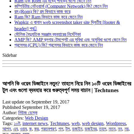
Ram এবং Rom এর মধ্যে পার্থক্য গুলো জেনে নিন
কম্পিউটার নেটওয়ার্ক (Computer Network) কি? জেনে নিন
রম (Rom) কি? রম কিভাবে কাজ করে
Ram কি? Ram কিভাবে কাজ করে জেনে নিন
Wapkiz এ বানান web screenshot taker site দ্বিতীয় [footer &
header] পব
মৌলিক বৈদ্যুতিক সরঞ্জাম ব্যবহারের নির্দেশিকা
AMP কি? AMP ব্লগার টেমপ্লেট এর সুবিধা এবং অসুবিধা গুলো জেনে নিন
প্রসেসর (CPU) কি? প্রসেসর কিভাবে কাজ করে জেনে নিন
Sidebar
আপনি কি ওয়েব ডিজাইনে নতুন? তাহলে নিয়ে নিন ১০টি ওয়েব ডিজাইনের
টুল এবং গুলো ব্যবহার করে গুরুত্বপূর্ণ সময় বাচান | Techtunes
Last update on September 19, 2017
Published September 19, 2017
Author:
নিউজ ডেস্ক
Categories:
Web Design
Tags:
১০ট
,
internet news
,
Techtunes
,
web
,
web design
,
Wordpress
,
আপন
,
এব
,
ওয়ব
,
ক
,
কর
,
গরতবপরণ
,
গল
,
টল
,
ডজইন
,
ডজইনর
,
তহল
,
নতন
,
নন
,
নয়
,