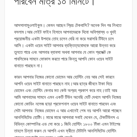
পারবেন মাত্র ১০ মিনিটে।
আসসালামুওলাইকুম। কেমন আছেন প্রিয় টেকবাসি? অনেক দিন পর লিখতে
বসলাম।আর লেইট ফাইন হিসাবে আপনাদেরকে দিবো অবিশ্বাস্য ও খুবই
প্রয়োজনীয় একটা উপহার তোহ চলেন দেরি না করে সরাসরি টিউনে চলে
আসি। একটা ওয়েব সাইট আপনার ব্যক্তিত্যবোদকে আরো উন্নত করে
তুলতে পারে এবং আপনার ব্যাবসা অথবা আপনার যে কোন প্রজেক্ট কে
পাবলিকের সামনে ফোকাস করতে পারে কিন্তু আপনি কোন ওয়েব সাইট
বানাতে পারছেন না।
কারন আপনার নিজের কোনো ডোমেন আর হোস্টিং নেয় আর সেই কারনে
আপনি ওয়েব সাইট বানাতে পারছেন নাহ।আর ছাত্র জীবনে টাকা দিয়ে
ডোমেন এবং হোস্টিং কেনার মত কেউ অগ্রহ প্রকাশ করে নাহ।তাই আর
আমি আপনাদের সামনে এমন একটি টিউন অনেছি যেটি দেখলে আপনি নিজেয়
কোনো কোডিং নলেজ ছাড়া প্রফেশনাল ওয়েব সাইট বানাতে পারবেন এবং
সেটা আপনার নিজের ডোমেন এ আর এখানেই শেষ নয় আপনি আরো পাচ্ছেন
আনলিমিটেড হোষ্টিং। মাঝে মাঝে আপনারা সবাই দেখেন যে, টেকটিউনস এ
বিভিন্ন কোম্পানির এড সো করে ১ জিবি হোস্টিং ১৮০০ টাঁকা এমন টাইপের
তাহলে চিন্তা করুন যে আপনি এখন ফ্রীতে টোটালি আনলিমিটেড হোস্টিং