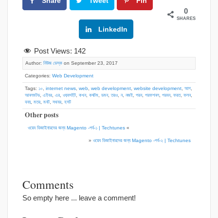
Share
Tweet
Pin
0
SHARES
Google+
LinkedIn
Post Views:
142
Author:
নিউজ ডেস্ক
on September 23, 2017
Categories:
Web Development
Tags:
১০
,
internet news
,
web
,
web development
,
website development
,
আগ
,
আনলমটড
,
এইবর
,
এর
,
ওয়বসইট
,
কখন
,
কষটম
,
ডমন
,
তরও
,
ন
,
নজই
,
পরন
,
পরফশনল
,
পরবন
,
ফরত
,
ফলন
,
বনয়
,
মতর
,
মনট
,
সথযর
,
হসট
Other posts
ওয়েব ডিজাইনারদের জন্য Magento -পর্ব-১ | Techtunes
«
»
ওয়েব ডিজাইনারদের জন্য Magento -পর্ব-২ | Techtunes
Comments
So empty here ... leave a comment!