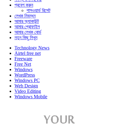
প্রবেশ করুন
পাসওয়ার্ড রিসেট
লেখক নিবন্ধন
আমার অ্যাকাউন্ট
আমার প্রোফাইল
আমার লেখক বোর্ড
নতুন কিছু লিখুন
Technology News
Airtel free net
Freeware
Free Net
Windows
WordPress
Windows PC
Web Design
Video Editing
Windows Mobile