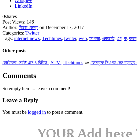
Google+
LinkedIn
0
shares
Post Views:
146
Author:
নিউজ ডেস্ক
on December 17, 2017
Categories:
Twitter
Tags:
internet news
,
Techtunes
,
twitter
,
web
,
আপনর
,
একউনট
,
এব
,
ক
,
কভব
Other posts
মোটোরলা মোটো এক্স ৪ রিভিউ | STV | Techtunes
«
»
ফেসবুকে সিংগেল নেম ব্যবহ
Comments
So empty here ... leave a comment!
Leave a Reply
You must be
logged in
to post a comment.