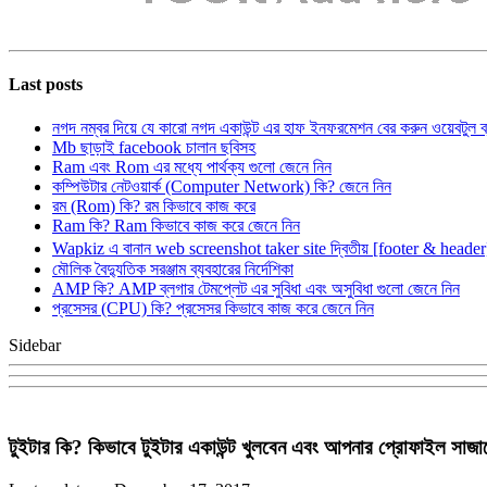
Last posts
নগদ নম্বর দিয়ে যে কারো নগদ একাউন্ট এর হাফ ইনফরমেশন বের করুন ওয়েবটুল 
Mb ছাড়াই facebook চালান ছবিসহ
Ram এবং Rom এর মধ্যে পার্থক্য গুলো জেনে নিন
কম্পিউটার নেটওয়ার্ক (Computer Network) কি? জেনে নিন
রম (Rom) কি? রম কিভাবে কাজ করে
Ram কি? Ram কিভাবে কাজ করে জেনে নিন
Wapkiz এ বানান web screenshot taker site দ্বিতীয় [footer & heade
মৌলিক বৈদ্যুতিক সরঞ্জাম ব্যবহারের নির্দেশিকা
AMP কি? AMP ব্লগার টেমপ্লেট এর সুবিধা এবং অসুবিধা গুলো জেনে নিন
প্রসেসর (CPU) কি? প্রসেসর কিভাবে কাজ করে জেনে নিন
Sidebar
টুইটার কি? কিভাবে টুইটার একাউন্ট খুলবেন এবং আপনার প্রোফাইল সাজ