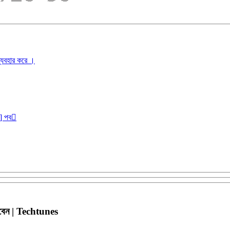
ব্যবহার করে ।
r] পব
াবেন | Techtunes