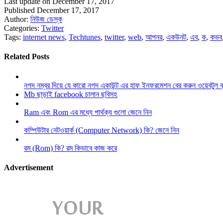
Last update on December 17, 2017
Published December 17, 2017
Author:
নিউজ ডেস্ক
Categories:
Twitter
Tags:
internet news
,
Techtunes
,
twitter
,
web
,
আপনর
,
একউনট
,
এব
,
ক
,
কভব
Related Posts
নগদ নম্বর দিয়ে যে কারো নগদ একাউন্ট এর হাফ ইনফরমেশন বের করুন ওয়েবটুল 
Mb ছাড়াই facebook চালান ছবিসহ
Ram এবং Rom এর মধ্যে পার্থক্য গুলো জেনে নিন
কম্পিউটার নেটওয়ার্ক (Computer Network) কি? জেনে নিন
রম (Rom) কি? রম কিভাবে কাজ করে
Advertisement