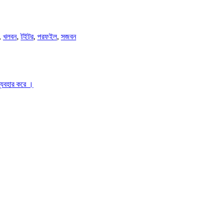
,
খলবন
,
টইটর
,
পরফইল
,
সজবন
ব্যবহার করে ।