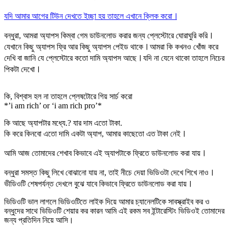
যদি আমার আগের টিউন দেখতে ইচ্ছা হয় তাহলে এখানে ক্লিক করো ꫰
বন্ধুরা, আমরা অ্যাপস কিম্বা গেম ডাউনলোড করার জন্য প্লেস্টোরে ঘোরাঘুরি করি ꫰
যেখানে কিছু অ্যাপস ফ্রি আর কিছু অ্যাপস পেইড থাকে ꫰ আমরা কি কখনও খোঁজ করে
দেখি বা জানি যে প্লেস্টোরে কতো দামি অ্যাপস আছে ꫰ যদি না যেনে থাকো তাহলে নিচের
পিকটা দেখো ꫰
কি, বিশ্বাস হল না তাহলে প্লেষটোরে গিয় সার্চ করো
*’i am rich’ or ‘i am rich pro’*
কি আছে অ্যাপটার মধ্যে.? যার দাম এতো টাকা.
কি করে কিনবো এতো দামি একটা অ্যাপ, আমার কাছেতো এত টাকা নেই ꫰
আমি আজ তোমাদের শেখাব কিভাবে এই অ্যাপটাকে ফ্রিতে ডাউনলোড করা যায় ꫰
বন্ধুরা সমস্ত কিছু লিখে বোঝানো যায় না, তাই নীচে দেয়া ভিডিওটা দেখে শিখে নাও ꫰
ভীডিওটি শেষপর্যন্ত দেখলে বুঝে যাবে কিভাবে ফ্রিতে ডাউনলোড করা যায় ꫰
ভিডিওটি ভাল লাগলে ভিডিওটিতে লাইক দিয়ে আমার চ্যানেলটিকে সাবস্ক্রাইব কর ও
বন্ধুদের সাথে ভিডিওটি শেয়ার কর কারন আমি এই রকম সব ইন্টারেস্টিং ভিডিওই তোমাদের
জন্য প্রতিদিন নিয়ে আসি।