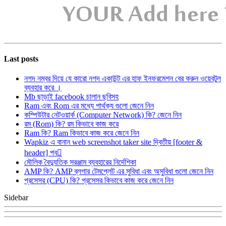
Last posts
নগদ নম্বর দিয়ে যে কারো নগদ একাউন্ট এর হাফ ইনফরমেশন বের করুন ওয়েবটুল
ব্যবহার করে ।
Mb ছাড়াই facebook চালান ছবিসহ
Ram এবং Rom এর মধ্যে পার্থক্য গুলো জেনে নিন
কম্পিউটার নেটওয়ার্ক (Computer Network) কি? জেনে নিন
রম (Rom) কি? রম কিভাবে কাজ করে
Ram কি? Ram কিভাবে কাজ করে জেনে নিন
Wapkiz এ বানান web screenshot taker site দ্বিতীয় [footer &
header] পব
মৌলিক বৈদ্যুতিক সরঞ্জাম ব্যবহারের নির্দেশিকা
AMP কি? AMP ব্লগার টেমপ্লেট এর সুবিধা এবং অসুবিধা গুলো জেনে নিন
প্রসেসর (CPU) কি? প্রসেসর কিভাবে কাজ করে জেনে নিন
Sidebar