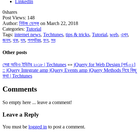
LinkedIn
0
shares
Post Views:
148
Author:
নিউজ ডেস্ক
on March 22, 2018
Categories:
Tutorial
Tags:
internet news
,
Techtunes
,
tips & tricks
,
Tutorial
,
web
,
এখন
,
জনস
,
থক
,
দম
,
পলসটরর
,
ফন
,
সব
Other posts
সেরা অডিও ইডিটর ২০১৮ | Techtunes
«
»
jQuery for Web Design [পর্ব-০২]
:: jQuery Integrate amp jQuery Events amp jQuery Methods নিয়ে কিছু
কথা | Techtunes
Comments
So empty here ... leave a comment!
Leave a Reply
You must be
logged in
to post a comment.