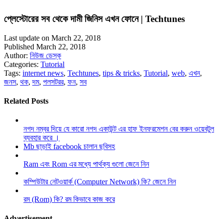
প্লেস্টোরের সব থেকে দামী জিনিস এখন ফোনে | Techtunes
Last update on March 22, 2018
Published March 22, 2018
Author:
নিউজ ডেস্ক
Categories:
Tutorial
Tags:
internet news
,
Techtunes
,
tips & tricks
,
Tutorial
,
web
,
এখন
,
জনস
,
থক
,
দম
,
পলসটরর
,
ফন
,
সব
Related Posts
নগদ নম্বর দিয়ে যে কারো নগদ একাউন্ট এর হাফ ইনফরমেশন বের করুন ওয়েবটুল
ব্যবহার করে ।
Mb ছাড়াই facebook চালান ছবিসহ
Ram এবং Rom এর মধ্যে পার্থক্য গুলো জেনে নিন
কম্পিউটার নেটওয়ার্ক (Computer Network) কি? জেনে নিন
রম (Rom) কি? রম কিভাবে কাজ করে
Advertisement