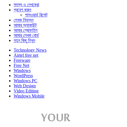
সদস্য ও লেখকেরা
প্রবেশ করুন
পাসওয়ার্ড রিসেট
লেখক নিবন্ধন
আমার অ্যাকাউন্ট
আমার প্রোফাইল
আমার লেখক বোর্ড
নতুন কিছু লিখুন
Technology News
Airtel free net
Freeware
Free Net
Windows
WordPress
Windows PC
Web Design
Video Editing
Windows Mobile