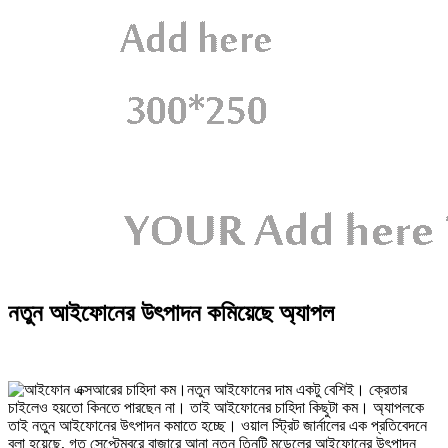
নতুন আইফোনের উৎপাদন কমিয়েছে অ্যাপল
নতুন আইফোনের দাম একটু বেশিই। ক্রেতার
চাইলেও হয়তো কিনতে পারছেন না। তাই আইফোনের চাহিদা কিছুটা কম। অ্যাপলকে
তাই নতুন আইফোনের উৎপাদন কমাতে হচ্ছে। ওয়াল স্ট্রিট জার্নালের এক প্রতিবেদনে
বলা হয়েছে, গত সেপ্টেম্বরে বাজারে আনা নতুন তিনটি মডেলের আইফোনের উৎপাদন