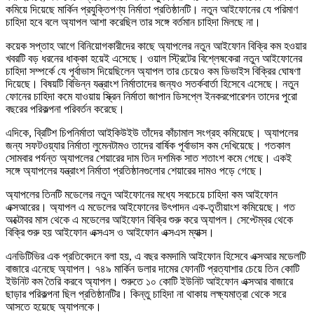
কমিয়ে দিয়েছে মার্কিন প্রযুক্তিপণ্য নির্মাতা প্রতিষ্ঠানটি। নতুন আইফোনের যে পরিমাণ
চাহিদা হবে বলে অ্যাপল আশা করেছিল তার সঙ্গে বর্তমান চাহিদা মিলছে না।
কয়েক সপ্তাহ আগে বিনিয়োগকারীদের কাছে অ্যাপলের নতুন আইফোন বিক্রি কম হওয়ার
খবরটি বড় ধরনের ধাক্কা হয়েই এসেছে। ওয়াল স্ট্রিটের বিশ্লেষকেরা নতুন আইফোনের
চাহিদা সম্পর্কে যে পূর্বাভাস দিয়েছিলেন অ্যাপল তার চেয়েও কম ডিভাইস বিক্রির ঘোষণা
দিয়েছে। বিষয়টি বিভিন্ন যন্ত্রাংশ নির্মাতাদের জন্যও সতর্কবার্তা হিসেবে এসেছে। নতুন
ফোনের চাহিদা কমে যাওয়ায় স্ক্রিন নির্মাতা জাপান ডিসপ্লে ইনকরপোরেশন তাদের পুরো
বছরের পরিকল্পনা পরিবর্তন করেছে।
এদিকে, ব্রিটিশ চিপনির্মাতা আইকিউইউ তাঁদের কাঁচামাল সংগ্রহ কমিয়েছে। অ্যাপলের
জন্য সফটওয়্যার নির্মাতা লুমেনটামও তাদের বার্ষিক পূর্বাভাস কম দেখিয়েছে। গতকাল
সোমবার পর্যন্ত অ্যাপলের শেয়ারের দাম তিন দশমিক সাত শতাংশ কমে গেছে। একই
সঙ্গে অ্যাপলের যন্ত্রাংশ নির্মাতা প্রতিষ্ঠানগুলোর শেয়ারের দামও পড়ে গেছে।
অ্যাপলের তিনটি মডেলের নতুন আইফোনের মধ্যে সবচেয়ে চাহিদা কম আইফোন
এক্সআরের। অ্যাপল এ মডেলের আইফোনের উৎপাদন এক-তৃতীয়াংশ কমিয়েছে। গত
অক্টোবর মাস থেকে এ মডেলের আইফোন বিক্রি শুরু করে অ্যাপল। সেপ্টেম্বর থেকে
বিক্রি শুরু হয় আইফোন এক্সএস ও আইফোন এক্সএস ম্যাক্স।
এনডিটিভির এক প্রতিবেদনে বলা হয়, এ বছর কমদামি আইফোন হিসেবে এক্সআর মডেলটি
বাজারে এনেছে অ্যাপল। ৭৪৯ মার্কিন ডলার দামের ফোনটি প্রত্যাশার চেয়ে তিন কোটি
ইউনিট কম তৈরি করবে অ্যাপল। শুরুতে ১০ কোটি ইউনিট আইফোন এক্সআর বাজারে
ছাড়ার পরিকল্পনা ছিল প্রতিষ্ঠানটির। কিন্তু চাহিদা না থাকায় লক্ষ্যমাত্রা থেকে সরে
আসতে হয়েছে অ্যাপলকে।