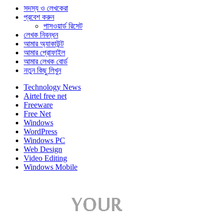
সদস্য ও লেখকেরা
প্রবেশ করুন
পাসওয়ার্ড রিসেট
লেখক নিবন্ধন
আমার অ্যাকাউন্ট
আমার প্রোফাইল
আমার লেখক বোর্ড
নতুন কিছু লিখুন
Technology News
Airtel free net
Freeware
Free Net
Windows
WordPress
Windows PC
Web Design
Video Editing
Windows Mobile