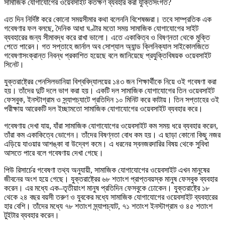
সামাজিক যোগাযোগের ওয়েবসাইট কতক্ষণ ব্যবহার করা যুক্তিসংগত?
এত দিন নির্দিষ্ট করে কোনো সময়সীমার কথা বলেননি বিশেষজ্ঞরা। তবে সাম্প্রতিক এক
গবেষণার ফল বলছে, দৈনিক আধা ঘণ্টার মতো সময় সামাজিক যোগাযোগের সাইট
ব্যবহারের জন্য সীমাবদ্ধ করে রাখা ভালো। এতে একাকিত্ব ও বিষণ্নতা থেকে মুক্তি
পেতে পারেন। গত সপ্তাহে জার্নাল অব সোশ্যাল অ্যান্ড ক্লিনিক্যাল সাইকোলজিতে
গবেষণাসংক্রান্ত নিবন্ধ প্রকাশিত হয়েছে বলে জানিয়েছে প্রযুক্তিবিষয়ক ওয়েবসাইট
সিনেট।
যুক্তরাষ্ট্রের পেনসিলভানিয়া বিশ্ববিদ্যালয়ের ১৪৩ জন শিক্ষার্থীকে নিয়ে ওই গবেষণা করা
হয়। তাঁদের দুটি দলে ভাগ করা হয়। একটি দল সামাজিক যোগাযোগের তিন ওয়েবসাইট
ফেসবুক, ইনস্টাগ্রাম ও স্ন্যাপচ্যাটে প্রতিদিন ১০ মিনিট করে কাটায়। তিন সপ্তাহের ওই
পরীক্ষায় আরেকটি দল ইচ্ছামতো সামাজিক যোগাযোগের ওয়েবসাইট ব্যবহার করে।
গবেষণায় দেখা যায়, যাঁরা সামাজিক যোগাযোগের ওয়েবসাইট কম সময় ধরে ব্যবহার করেন,
তাঁরা কম একাকিত্বে ভোগেন। তাঁদের বিষণ্নতা বোধ কম হয়। এ ছাড়া কোনো কিছু নজর
এড়িয়ে যাওয়ার আশঙ্কা বা উদ্বেগ কমে। এ ধরনের স্বনজরদারির বিষয় থেকে সুবিধা
আসতে পারে বলে গবেষণায় দেখা গেছে।
পিউ রিসার্চের গবেষণা তথ্য অনুযায়ী, সামাজিক যোগাযোগের ওয়েবসাইট এখন মানুষের
জীবনের অংশ হয়ে গেছে। যুক্তরাষ্ট্রের ৬৮ শতাংশ প্রাপ্তবয়স্ক মানুষ ফেসবুক ব্যবহার
করেন। এর মধ্যে এক–তৃতীয়াংশ মানুষ প্রতিদিন ফেসবুকে ঢোকেন। যুক্তরাষ্ট্রে ১৮
থেকে ২৪ বছর বয়সী তরুণ ও যুবকের মধ্যে সামাজিক যোগাযোগের ওয়েবসাইট ব্যবহারের
হার বেশি। তাঁদের মধ্যে ৭৮ শতাংশ স্ন্যাপচ্যাট, ৭১ শতাংশ ইনস্টাগ্রাম ও ৪৫ শতাংশ
টুইটার ব্যবহার করেন।