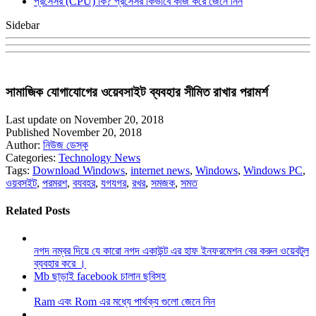
প্রসেসর (CPU) কি? প্রসেসর কিভাবে কাজ করে জেনে নিন
Sidebar
সামাজিক যোগাযোগের ওয়েবসাইট ব্যবহার সীমিত রাখার পরামর্শ
Last update on November 20, 2018
Published November 20, 2018
Author:
নিউজ ডেস্ক
Categories:
Technology News
Tags:
Download Windows
,
internet news
,
Windows
,
Windows PC
,
ওয়বসইট
,
পরমরশ
,
বযবহর
,
যগযগর
,
রখর
,
সমজক
,
সমত
Related Posts
নগদ নম্বর দিয়ে যে কারো নগদ একাউন্ট এর হাফ ইনফরমেশন বের করুন ওয়েবটুল
ব্যবহার করে ।
Mb ছাড়াই facebook চালান ছবিসহ
Ram এবং Rom এর মধ্যে পার্থক্য গুলো জেনে নিন