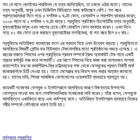
গত মে মাসে ক্লেইনার পারকিনস যে তথ্য জানিয়েছিল, তা চমকে ওঠার মতো। তাদের
তথ্য অনুযায়ী, মানুষ এখন ডিজিটাল মিডিয়াতে সময় কাটাচ্ছেন বেশি। গত বছর
প্রাপ্তবয়স্করা দিনে গড়ে ৫ দশমিক ৯ ঘণ্টা ফোন, ডেস্কটপ ও ল্যাপটপ ব্যবহার করেন,
২০০৮ সালে যা ২ দশমিক ৭ ঘণ্টা মাত্র। প্রযুক্তি প্রতিষ্ঠান ডিলোইটির তথ্য অনুযায়ী,
যুক্তরাষ্ট্রের মানুষ এখন আগের চেয়ে বেশি মোবাইল ফোন ব্যবহার করেন। এখন দিনে
গড়ে ৫২ বার ফোন চেক করছেন যুক্তরাষ্ট্রের নাগরিকেরা, যা গত বছর ছিল ৪৭ বার।
প্রযুক্তির অতিরিক্ত ব্যবহারের ফলে এর প্রভাব নিয়ে এখন উদ্বেগ বাড়ছে। প্রযুক্তিতে
আসক্তির বিষয়টি সেন্টার ফর হিউম্যান টেকনোলজির মতো প্রতিষ্ঠানের নজরে এসেছে। এ
বছরের শুরুতে শিশুদের ওপর প্রযুক্তির প্রভাব সম্পর্কে ট্রুথ অ্যাবাউট টেক নামে একটি
প্রচার কর্মসূচি শুরু করে সংস্থাটি। এর আগে শিশুদের নিয়ে কাজ করা অলাভজন সংস্থা
ক্যাম্পেইন ফর আ কমার্শিয়াল-ফ্রি চাইল্ডহুডের পক্ষ থেকে ফেসবুকের প্রধান নির্বাহী মার্ক
জাকারবার্গকে চিঠি দেওয়া হয়। তাতে মেসেঞ্জার ফর কিডস বন্ধ করার আহ্বান জানানো
হয়। তাদের দাবি, শিশুরা সামাজিক যোগাযোগের ওয়েবসাইট ব্যবহারে প্রস্তুত নয়।
কয়েকটি গবেষণায় ফেসবুক ও ইনস্টাগ্রামে আসক্তির কারণে বিষণ্নতার উপসর্গের
যোগসূত্র পাওয়া যায় বলে পেনসিলভানিয়ার গবেষকেরা দাবি করেন। তাঁরা বলেন, ফেসবুকে
আসক্তিতে একাকিত্ব বাড়ে এবং কর্মস্পৃহা কমে। অতিরিক্ত ইনস্টাগ্রাম ব্যবহারে নিজের
শরীর সম্পর্কে নেতিবাচক ধারণা তৈরি হয়।
সর্বপ্রথম প্রকাশিত