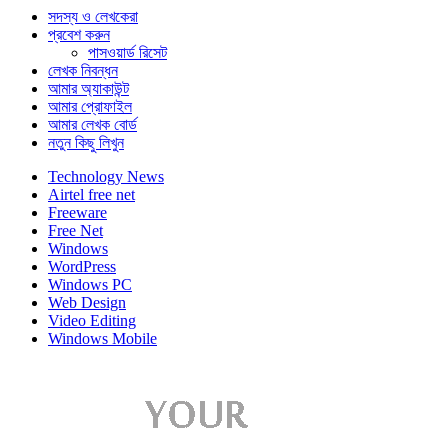
সদস্য ও লেখকেরা
প্রবেশ করুন
পাসওয়ার্ড রিসেট
লেখক নিবন্ধন
আমার অ্যাকাউন্ট
আমার প্রোফাইল
আমার লেখক বোর্ড
নতুন কিছু লিখুন
Technology News
Airtel free net
Freeware
Free Net
Windows
WordPress
Windows PC
Web Design
Video Editing
Windows Mobile