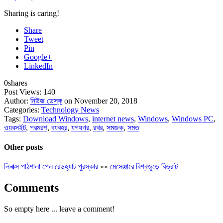
Sharing is caring!
Share
Tweet
Pin
Google+
LinkedIn
0
shares
Post Views:
140
Author:
নিউজ ডেস্ক
on November 20, 2018
Categories:
Technology News
Tags:
Download Windows
,
internet news
,
Windows
,
Windows PC
,
ওয়বসইট
,
পরমরশ
,
বযবহর
,
যগযগর
,
রখর
,
সমজক
,
সমত
Other posts
লিনাক্স পাঠশালা পেল রেডহ্যাট পুরস্কার
«
»
মেসেঞ্জারে বিশ্বজুড়ে বিভ্রাট
Comments
So empty here ... leave a comment!