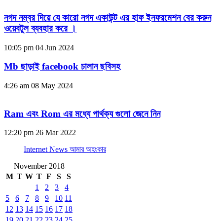
নগদ নম্বর দিয়ে যে কারো নগদ একাউন্ট এর হাফ ইনফরমেশন বের করুন
ওয়েবটুল ব্যবহার করে ।
10:05 pm
04 Jun 2024
Mb ছাড়াই facebook চালান ছবিসহ
4:26 am
08 May 2024
Ram এবং Rom এর মধ্যে পার্থক্য গুলো জেনে নিন
12:20 pm
26 Mar 2022
Internet News আমার অহংকার
November 2018
M
T
W
T
F
S
S
1
2
3
4
5
6
7
8
9
10
11
12
13
14
15
16
17
18
19
20
21
22
23
24
25