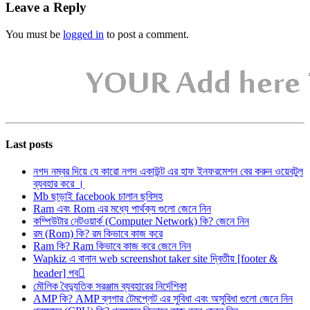
Leave a Reply
You must be
logged in
to post a comment.
Last posts
নগদ নম্বর দিয়ে যে কারো নগদ একাউন্ট এর হাফ ইনফরমেশন বের করুন ওয়েবটুল
ব্যবহার করে ।
Mb ছাড়াই facebook চালান ছবিসহ
Ram এবং Rom এর মধ্যে পার্থক্য গুলো জেনে নিন
কম্পিউটার নেটওয়ার্ক (Computer Network) কি? জেনে নিন
রম (Rom) কি? রম কিভাবে কাজ করে
Ram কি? Ram কিভাবে কাজ করে জেনে নিন
Wapkiz এ বানান web screenshot taker site দ্বিতীয় [footer &
header] পব
মৌলিক বৈদ্যুতিক সরঞ্জাম ব্যবহারের নির্দেশিকা
AMP কি? AMP ব্লগার টেমপ্লেট এর সুবিধা এবং অসুবিধা গুলো জেনে নিন