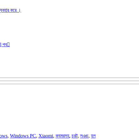
ব্যবহার করে ।
r] পব
ows
,
Windows PC
,
Xiaomi
,
কযমরসহ
,
চরট
,
লঞচ
,
হল