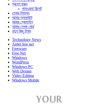
প্রবেশ করুন
পাসওয়ার্ড রিসেট
লেখক নিবন্ধন
আমার অ্যাকাউন্ট
আমার প্রোফাইল
আমার লেখক বোর্ড
নতুন কিছু লিখুন
Technology News
Airtel free net
Freeware
Free Net
Windows
WordPress
Windows PC
Web Design
Video Editing
Windows Mobile