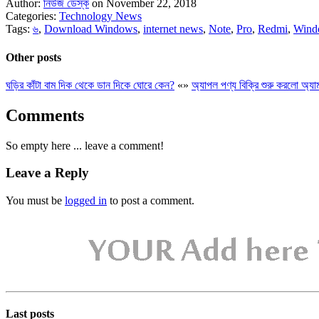
Author:
নিউজ ডেস্ক
on November 22, 2018
Categories:
Technology News
Tags:
৬
,
Download Windows
,
internet news
,
Note
,
Pro
,
Redmi
,
Wind
Other posts
ঘড়ির কাঁটা বাম দিক থেকে ডান দিকে ঘোরে কেন?
«
»
অ্যাপল পণ্য বিক্রি শুরু করলো অ্য
Comments
So empty here ... leave a comment!
Leave a Reply
You must be
logged in
to post a comment.
Last posts