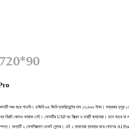
 Pro
টি লঞ্চ করে শাওমি। ৪জিবি ৬৪ জিবি ভ্যারিয়েন্টের দাম ১৩,৯৯৯ টাকা। শুক্রবার দুপুর ১২ট
ে বিরাট কোনও ফারাক নেই। ফোনটির USP নচ স্ক্রিন ও চারটি ক্যামেরা। তবে নচের যা
সম্পন্ন। অন্যটি ২ মেগাপিক্সেল ডেফট সেন্সর। এই ২ ক্যামেরা ব্যবহার করে ফোনের AI Por