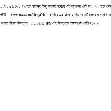
dmi Note 5 Pro-র থেকে সামান্য কিছু উন্নতি হয়েছে এই ক্যামেরা সেট আপ-এ। তবে সে
িপিইউ। থাকছে ৪০০০ mAh ব্যাটারি। যা দিয়ে এক চার্জে ২ দিন ফোনটি চলবে বলে দাবি স
়ে রয়েছে বিশাল ডিসপ্লে। Full-HD IPS এই ডিসপ্লের অ্যাসপেক্ট রেশিও ১৯:৯।