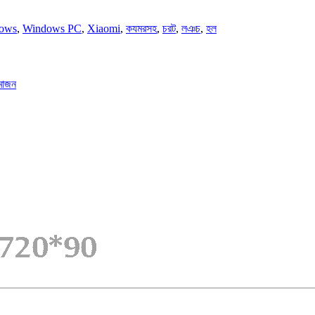
ows
,
Windows PC
,
Xiaomi
,
কযমরসহ
,
চরট
,
লঞচ
,
হল
ামাজন