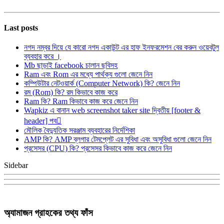
Last posts
নগদ নম্বর দিয়ে যে কারো নগদ একাউন্ট এর হাফ ইনফরমেশন বের করুন ওয়েবটুল
ব্যবহার করে ।
Mb ছাড়াই facebook চালান ছবিসহ
Ram এবং Rom এর মধ্যে পার্থক্য গুলো জেনে নিন
কম্পিউটার নেটওয়ার্ক (Computer Network) কি? জেনে নিন
রম (Rom) কি? রম কিভাবে কাজ করে
Ram কি? Ram কিভাবে কাজ করে জেনে নিন
Wapkiz এ বানান web screenshot taker site দ্বিতীয় [footer &
header] পব
মৌলিক বৈদ্যুতিক সরঞ্জাম ব্যবহারের নির্দেশিকা
AMP কি? AMP ব্লগার টেমপ্লেট এর সুবিধা এবং অসুবিধা গুলো জেনে নিন
প্রসেসর (CPU) কি? প্রসেসর কিভাবে কাজ করে জেনে নিন
Sidebar
অ্যামাজন গ্রাহকের তথ্য ফাঁস