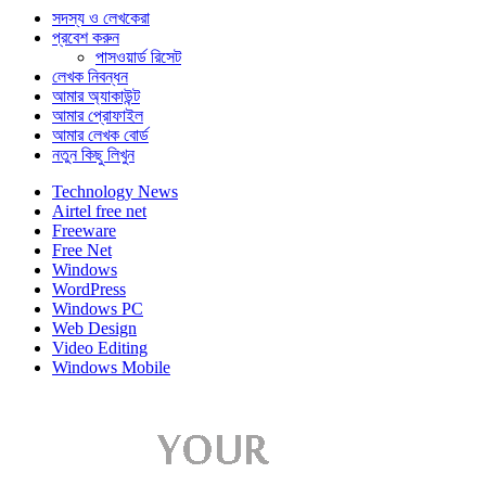
সদস্য ও লেখকেরা
প্রবেশ করুন
পাসওয়ার্ড রিসেট
লেখক নিবন্ধন
আমার অ্যাকাউন্ট
আমার প্রোফাইল
আমার লেখক বোর্ড
নতুন কিছু লিখুন
Technology News
Airtel free net
Freeware
Free Net
Windows
WordPress
Windows PC
Web Design
Video Editing
Windows Mobile