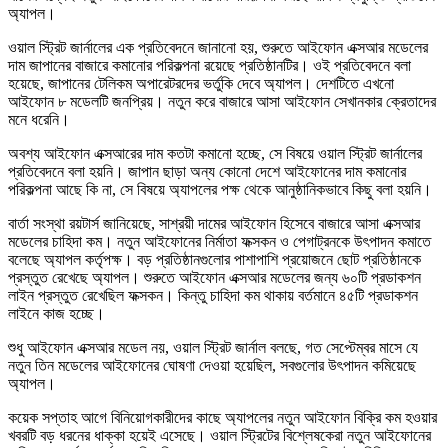
অ্যাপল।
ওয়াল স্ট্রিট জার্নালের এক প্রতিবেদনে জানানো হয়, শুরুতে আইফোন এক্সআর মডেলের
দাম জাপানের বাজারে কমানোর পরিকল্পনা রয়েছে প্রতিষ্ঠানটির। ওই প্রতিবেদনে বলা
হয়েছে, জাপানের টেলিকম অপারেটরদের ভর্তুকি দেবে অ্যাপল। দেশটিতে এখনো
আইফোন ৮ মডেলটি জনপ্রিয়। নতুন করে বাজারে আসা আইফোন সেখানকার ক্রেতাদের
মনে ধরেনি।
অবশ্য আইফোন এক্সআরের দাম কতটা কমানো হচ্ছে, সে বিষয়ে ওয়াল স্ট্রিট জার্নালের
প্রতিবেদনে বলা হয়নি। জাপান ছাড়া অন্য কোনো দেশে আইফোনের দাম কমানোর
পরিকল্পনা আছে কি না, সে বিষয়ে অ্যাপলের পক্ষ থেকে আনুষ্ঠানিকভাবে কিছু বলা হয়নি।
বার্তা সংস্থা রয়টার্স জানিয়েছে, সাশ্রয়ী দামের আইফোন হিসেবে বাজারে আসা এক্সআর
মডেলের চাহিদা কম। নতুন আইফোনের নির্মাতা ফক্সকন ও পেগাট্রনকে উৎপাদন কমাতে
বলেছে অ্যাপল কর্তৃপক্ষ। বড় প্রতিষ্ঠানগুলোর পাশাপাশি প্রয়োজনে ছোট প্রতিষ্ঠানকে
প্রস্তুত রেখেছে অ্যাপল। শুরুতে আইফোন এক্সআর মডেলের জন্য ৬০টি প্রডাকশন
লাইন প্রস্তুত রেখেছিল ফক্সকন। কিন্তু চাহিদা কম থাকায় বর্তমানে ৪৫টি প্রডাকশন
লাইনে কাজ হচ্ছে।
শুধু আইফোন এক্সআর মডেল নয়, ওয়াল স্ট্রিট জার্নাল বলছে, গত সেপ্টেম্বর মাসে যে
নতুন তিন মডেলের আইফোনের ঘোষণা দেওয়া হয়েছিল, সবগুলোর উৎপাদন কমিয়েছে
অ্যাপল।
কয়েক সপ্তাহ আগে বিনিয়োগকারীদের কাছে অ্যাপলের নতুন আইফোন বিক্রি কম হওয়ার
খবরটি বড় ধরনের ধাক্কা হয়েই এসেছে। ওয়াল স্ট্রিটের বিশ্লেষকেরা নতুন আইফোনের