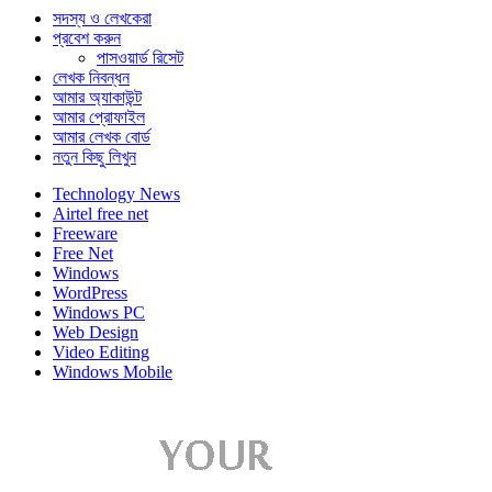
সদস্য ও লেখকেরা
প্রবেশ করুন
পাসওয়ার্ড রিসেট
লেখক নিবন্ধন
আমার অ্যাকাউন্ট
আমার প্রোফাইল
আমার লেখক বোর্ড
নতুন কিছু লিখুন
Technology News
Airtel free net
Freeware
Free Net
Windows
WordPress
Windows PC
Web Design
Video Editing
Windows Mobile