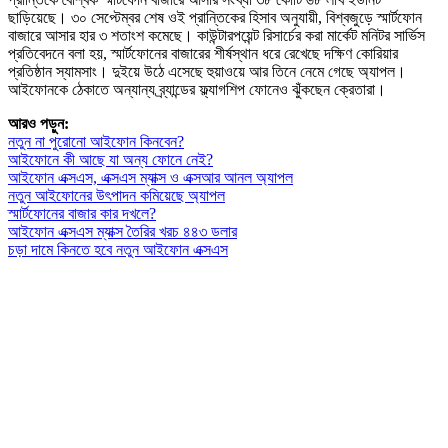
ছাড়িয়েছে। ৩০ সেপ্টেম্বর শেষ ওই প্রান্তিকের হিসাব অনুযায়ী, বিশ্বজুড়ে স্মার্টফোন
বাজারে আসার হার ৩ শতাংশ কমেছে। কাউন্টারপয়েন্ট রিসার্চের করা মার্কেট মনিটর সার্ভিস
প্রতিবেদনে বলা হয়, স্মার্টফোনের বাজারের শীর্ষস্থান ধরে রেখেছে দক্ষিণ কোরিয়ার
প্রতিষ্ঠান স্যামসাং। দুইয়ে উঠে এসেছে হুয়াওয়ে আর তিনে নেমে গেছে অ্যাপল।
আইফোনকে ঠেকাতে অন্যান্য ব্র্যান্ডের ফ্ল্যাগশিপ ফোনেও ঝুঁকছেন ক্রেতারা।
আরও পড়ুন:
নতুন না পুরোনো আইফোন কিনবেন?
আইফোনে কী আছে যা অন্য ফোনে নেই?
আইফোন এক্সএস, এক্সএস ম্যাক্স ও এক্সআর আনল অ্যাপল
নতুন আইফোনের উৎপাদন কমিয়েছে অ্যাপল
স্মার্টফোনের বাজার কার দখলে?
আইফোন এক্সএস ম্যাক্স তৈরির খরচ ৪৪৩ ডলার
চড়া দামে কিনতে হবে নতুন আইফোন এক্সএস