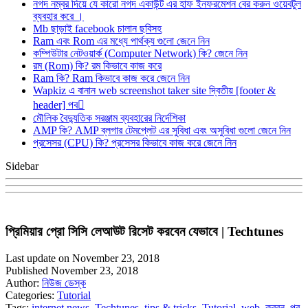
নগদ নম্বর দিয়ে যে কারো নগদ একাউন্ট এর হাফ ইনফরমেশন বের করুন ওয়েবটুল
ব্যবহার করে ।
Mb ছাড়াই facebook চালান ছবিসহ
Ram এবং Rom এর মধ্যে পার্থক্য গুলো জেনে নিন
কম্পিউটার নেটওয়ার্ক (Computer Network) কি? জেনে নিন
রম (Rom) কি? রম কিভাবে কাজ করে
Ram কি? Ram কিভাবে কাজ করে জেনে নিন
Wapkiz এ বানান web screenshot taker site দ্বিতীয় [footer &
header] পব
মৌলিক বৈদ্যুতিক সরঞ্জাম ব্যবহারের নির্দেশিকা
AMP কি? AMP ব্লগার টেমপ্লেট এর সুবিধা এবং অসুবিধা গুলো জেনে নিন
প্রসেসর (CPU) কি? প্রসেসর কিভাবে কাজ করে জেনে নিন
Sidebar
প্রিমিয়ার প্রো সিসি লেআউট রিসেট করবেন যেভাবে | Techtunes
Last update on November 23, 2018
Published November 23, 2018
Author:
নিউজ ডেস্ক
Categories:
Tutorial
Tags:
internet news
,
Techtunes
,
tips & tricks
,
Tutorial
,
web
,
করবন
,
পর
,