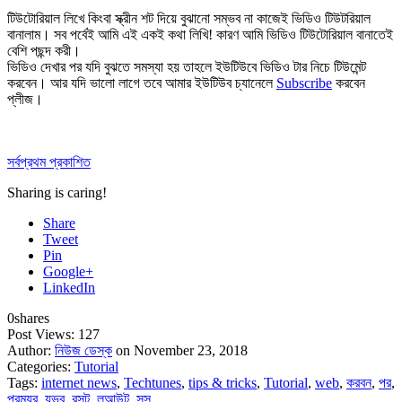
টিউটোরিয়াল লিখে কিংবা স্ক্রীন শট দিয়ে বুঝানো সম্ভব না কাজেই ভিডিও টিউটরিয়াল
বানালাম। সব পর্বেই আমি এই একই কথা লিখি! কারণ আমি ভিডিও টিউটোরিয়াল বানাতেই
বেশি পছন্দ করী।
ভিডিও দেখার পর যদি বুঝতে সমস্যা হয় তাহলে ইউটিউবে ভিডিও টার নিচে টিউমেন্ট
করবেন। আর যদি ভালো লাগে তবে আমার ইউটিউব চ্যানেলে
Subscribe
করবেন
প্লীজ।
সর্বপ্রথম প্রকাশিত
Sharing is caring!
Share
Tweet
Pin
Google+
LinkedIn
0
shares
Post Views:
127
Author:
নিউজ ডেস্ক
on November 23, 2018
Categories:
Tutorial
Tags:
internet news
,
Techtunes
,
tips & tricks
,
Tutorial
,
web
,
করবন
,
পর
,
পরময়র
,
যভব
,
রসট
,
লআউট
,
সস