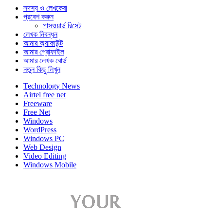
সদস্য ও লেখকেরা
প্রবেশ করুন
পাসওয়ার্ড রিসেট
লেখক নিবন্ধন
আমার অ্যাকাউন্ট
আমার প্রোফাইল
আমার লেখক বোর্ড
নতুন কিছু লিখুন
Technology News
Airtel free net
Freeware
Free Net
Windows
WordPress
Windows PC
Web Design
Video Editing
Windows Mobile