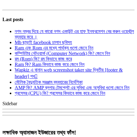
Last posts
নগদ নম্বর দিয়ে যে কারো নগদ একাউন্ট এর হাফ ইনফরমেশন বের করুন ওয়েবটুল
ব্যবহার করে ।
Mb ছাড়াই facebook চালান ছবিসহ
Ram এবং Rom এর মধ্যে পার্থক্য গুলো জেনে নিন
কম্পিউটার নেটওয়ার্ক (Computer Network) কি? জেনে নিন
রম (Rom) কি? রম কিভাবে কাজ করে
Ram কি? Ram কিভাবে কাজ করে জেনে নিন
Wapkiz এ বানান web screenshot taker site দ্বিতীয় [footer &
header] পব
মৌলিক বৈদ্যুতিক সরঞ্জাম ব্যবহারের নির্দেশিকা
AMP কি? AMP ব্লগার টেমপ্লেট এর সুবিধা এবং অসুবিধা গুলো জেনে নিন
প্রসেসর (CPU) কি? প্রসেসর কিভাবে কাজ করে জেনে নিন
Sidebar
লক্ষাধিক অ্যামাজন ইউজারের তথ্য ফাঁস!