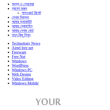
সদস্য ও লেখকেরা
প্রবেশ করুন
পাসওয়ার্ড রিসেট
লেখক নিবন্ধন
আমার অ্যাকাউন্ট
আমার প্রোফাইল
আমার লেখক বোর্ড
নতুন কিছু লিখুন
Technology News
Airtel free net
Freeware
Free Net
Windows
WordPress
Windows PC
Web Design
Video Editing
Windows Mobile