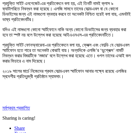
প্রযুক্তি সাইট এনগেজেট-এর প্রতিবেদনে বলা হয়, এই তিনটি নামই ক্লাস ৯
ক্যাটাগরিতে নিবন্ধন করা হয়েছে। এলজি সামনে তাদের ফোল্ডএবল বা যে কোনো
ডিভাইসের জন্য এই নামগুলো ব্যবহার করবে তা অনেকটা নিশ্চিত হয়েই বলা যায়, এমনটাই
ভাষ্য প্রতিবেদনটির।
যদিও এই নামগুলো কোনো স্মার্টফোনে নাকি অন্য কোনো ডিভাইসের জন্য ব্যবহার করা
হবে তা স্পষ্ট নয় বলে উল্লেখ করা হয়েছে আইএএনএস-এর প্রতিবেদনটিতে।
প্রযুক্তি সাইট ফোনঅ্যারেনা-এর প্রতিবেদনে বলা হয়, ফ্লেক্স এবং ফোল্ডি যে ফোল্ডএবল
স্মার্টফোন হতে পারে তা অনেকটা বোঝাই যায়। অন্যদিকে এলজি’র ‘ডুপ্লেক্স’ নামটি
নিবন্ধন করার বিষয়টিকে ‘মজার’ বলে উল্লেখ করা হয়েছে এতে। গুগল তাদের এআই কল
করার ফিচারে এ নাম দিয়েছে।
২০১৯ সালের মার্চে নিজেদের প্রথম ফোল্ডএবল স্মার্টফোন আনার লক্ষ্যে রয়েছে এলজির
স্বদেশীয় প্রতিদ্বন্দ্বী প্রতিষ্ঠান স্যামসাং।
সর্বপ্রথম প্রকাশিত
Sharing is caring!
Share