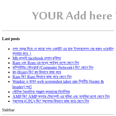
Last posts
নগদ নম্বর দিয়ে যে কারো নগদ একাউন্ট এর হাফ ইনফরমেশন বের করুন ওয়েবটুল
ব্যবহার করে ।
Mb ছাড়াই facebook চালান ছবিসহ
Ram এবং Rom এর মধ্যে পার্থক্য গুলো জেনে নিন
কম্পিউটার নেটওয়ার্ক (Computer Network) কি? জেনে নিন
রম (Rom) কি? রম কিভাবে কাজ করে
Ram কি? Ram কিভাবে কাজ করে জেনে নিন
Wapkiz এ বানান web screenshot taker site দ্বিতীয় [footer &
header] পব
মৌলিক বৈদ্যুতিক সরঞ্জাম ব্যবহারের নির্দেশিকা
AMP কি? AMP ব্লগার টেমপ্লেট এর সুবিধা এবং অসুবিধা গুলো জেনে নিন
প্রসেসর (CPU) কি? প্রসেসর কিভাবে কাজ করে জেনে নিন
Sidebar