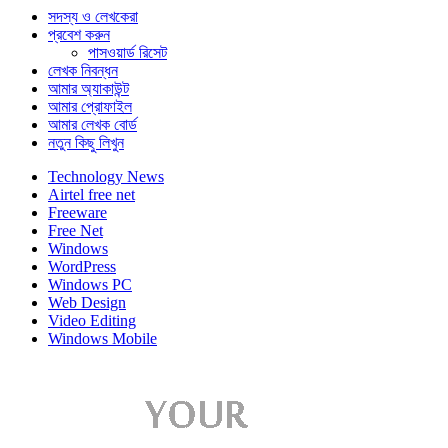
সদস্য ও লেখকেরা
প্রবেশ করুন
পাসওয়ার্ড রিসেট
লেখক নিবন্ধন
আমার অ্যাকাউন্ট
আমার প্রোফাইল
আমার লেখক বোর্ড
নতুন কিছু লিখুন
Technology News
Airtel free net
Freeware
Free Net
Windows
WordPress
Windows PC
Web Design
Video Editing
Windows Mobile