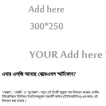
এবার এলজি আনছে ফোল্ডএবল স্মার্টফোন?
‘ফ্লেক্স’, ‘ফোল্ডি’ ও ‘ডুপ্লেক্স’- নতুন এই তিনটি ব্র‍্যান্ড নাম নিবন্ধন করেছে এলজি৷
ইউরোপিয়ান ইউনিয়ন ইনটেলেকচুয়াল প্রপার্টি অফিস (ইইউআইপিও)-এর কাছে এই
নিবন্ধন করা হয়েছে।