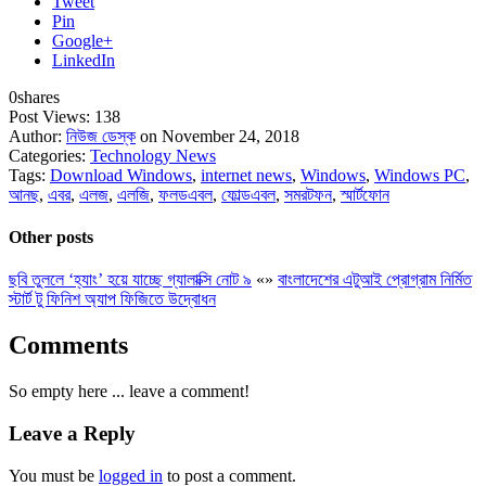
Tweet
Pin
Google+
LinkedIn
0
shares
Post Views:
138
Author:
নিউজ ডেস্ক
on November 24, 2018
Categories:
Technology News
Tags:
Download Windows
,
internet news
,
Windows
,
Windows PC
,
আনছ
,
এবর
,
এলজ
,
এলজি
,
ফলডএবল
,
ফোল্ডএবল
,
সমরটফন
,
স্মার্টফোন
Other posts
ছবি তুললে ‘হ্যাং’ হয়ে যাচ্ছে গ্যালাক্সি নোট ৯
«
»
বাংলাদেশের এটুআই প্রোগ্রাম নির্মিত
স্টার্ট টু ফিনিশ অ্যাপ ফিজিতে উদ্বোধন
Comments
So empty here ... leave a comment!
Leave a Reply
You must be
logged in
to post a comment.